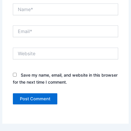
Name*
Email*
Website
Save my name, email, and website in this browser
for the next time I comment.