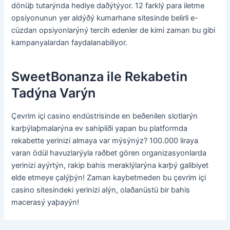
dönüþ tutarýnda hediye daðýtýyor. 12 farklý para iletme
opsiyonunun yer aldýðý kumarhane sitesinde belirli e-
cüzdan opsiyonlarýný tercih edenler de kimi zaman bu gibi
kampanyalardan faydalanabiliyor.
SweetBonanza ile Rekabetin
Tadýna Varýn
Çevrim içi casino endüstrisinde en beðenilen slotlarýn
karþýlaþmalarýna ev sahipliði yapan bu platformda
rekabette yerinizi almaya var mýsýnýz? 100.000 liraya
varan ödül havuzlarýyla raðbet gören organizasyonlarda
yerinizi ayýrtýn, rakip bahis meraklýlarýna karþý galibiyet
elde etmeye çalýþýn! Zaman kaybetmeden bu çevrim içi
casino sitesindeki yerinizi alýn, olaðanüstü bir bahis
macerasý yaþayýn!