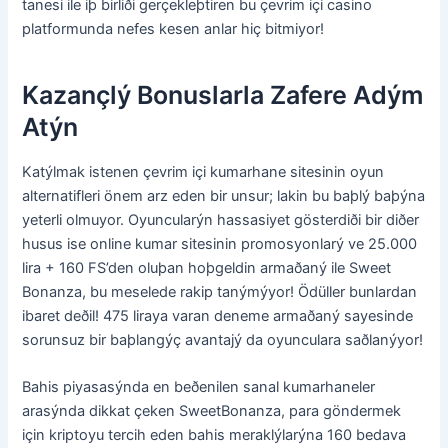
tanesi ile iþ birliði gerçekleþtiren bu çevrim içi casino
platformunda nefes kesen anlar hiç bitmiyor!
Kazançlý Bonuslarla Zafere Adým
Atýn
Katýlmak istenen çevrim içi kumarhane sitesinin oyun
alternatifleri önem arz eden bir unsur; lakin bu baþlý baþýna
yeterli olmuyor. Oyuncularýn hassasiyet gösterdiði bir diðer
husus ise online kumar sitesinin promosyonlarý ve 25.000
lira + 160 FS’den oluþan hoþgeldin armaðaný ile Sweet
Bonanza, bu meselede rakip tanýmýyor! Ödüller bunlardan
ibaret deðil! 475 liraya varan deneme armaðaný sayesinde
sorunsuz bir baþlangýç avantajý da oyunculara saðlanýyor!
Bahis piyasasýnda en beðenilen sanal kumarhaneler
arasýnda dikkat çeken SweetBonanza, para göndermek
için kriptoyu tercih eden bahis meraklýlarýna 160 bedava