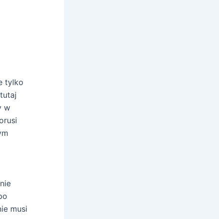
e tylko
tutaj
y w
orusi
nym
nie
po
nie musi