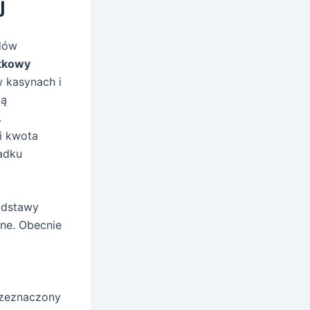
j
odów
tkowy
 kasynach i
ją
.
i kwota
adku
odstawy
ne. Obecnie
rzeznaczony