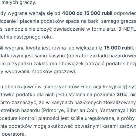
a małych graczy.
edy wygrane wahają się od
4000 do 15 000 rubli
odpowied
liczanie i płacenie podatków spada na barki samego gracz
si samodzielnie złożyć oświadczenie w formularzu 3-NDF
ietnia następnego roku.
śli wygrana kwota jest równa lub większa niż
15 000 rubli
,
datkowym jest samo kasyno (operator zakładu hazardowe
kim przypadku zakład ma obowiązek potrącić podatek bez
zy wydawaniu środków graczowi.
 obcokrajowców (nierezydentów Federacji Rosyjskiej) sytu
tawka podatku dla nich jest ustalona na poziomie
30%
, n
Warto zaznaczyć, że w kasynach naziemnych zlokalizowan
 strefach hazardu (Primorye, Siberian Coin, Yantarnaya i K
ocedura kontroli płatności jest ściśle uregulowana, a próby
cenia podatków mogą skutkować poważnymi karami zarówn
i operatora.