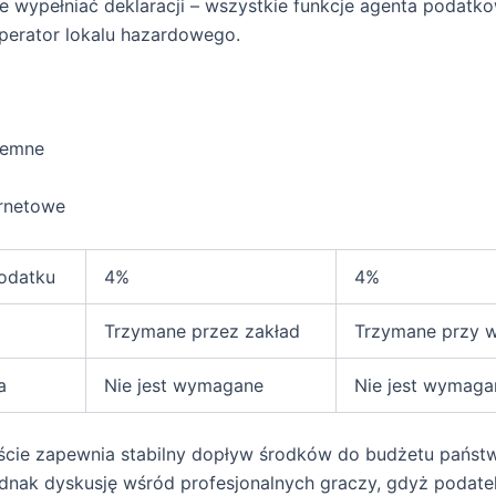
e wypełniać deklaracji – wszystkie funkcje agenta podatk
perator lokalu hazardowego.
iemne
ernetowe
odatku
4%
4%
Trzymane przez zakład
Trzymane przy w
a
Nie jest wymagane
Nie jest wymaga
ście zapewnia stabilny dopływ środków do budżetu państ
dnak dyskusję wśród profesjonalnych graczy, gdyż podate