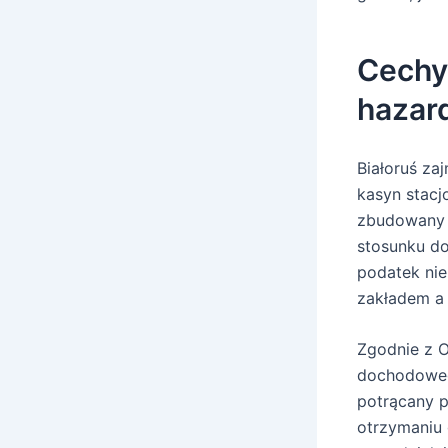
Cechy
hazard
Białoruś za
kasyn stacj
zbudowany t
stosunku do
podatek nie
zakładem a
Zgodnie z O
dochodowe
potrącany p
otrzymaniu 