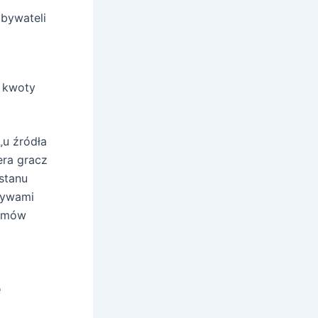
bywateli
 kwoty
„u źródła
era gracz
stanu
ływami
temów
e