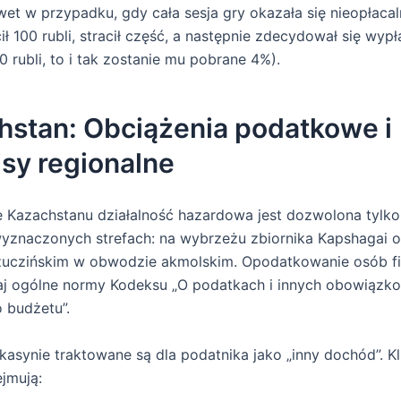
wet w przypadku, gdy cała sesja gry okazała się nieopłacaln
ł 100 rubli, stracił część, a następnie zdecydował się wypł
0 rubli, to i tak zostanie mu pobrane 4%).
hstan: Obciążenia podatkowe i
sy regionalne
 Kazachstanu działalność hazardowa jest dozwolona tylk
wyznaczonych strefach: na wybrzeżu zbiornika Kapshagai 
czuczińskim w obwodzie akmolskim. Opodatkowanie osób f
taj ogólne normy Kodeksu „O podatkach i innych obowiązk
 budżetu”.
asynie traktowane są dla podatnika jako „inny dochód”. 
jmują: