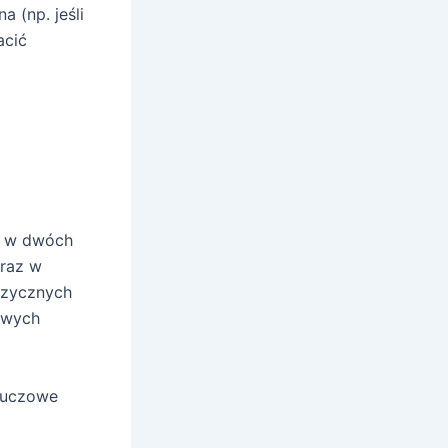
a (np. jeśli
acić
o w dwóch
oraz w
izycznych
owych
Kluczowe