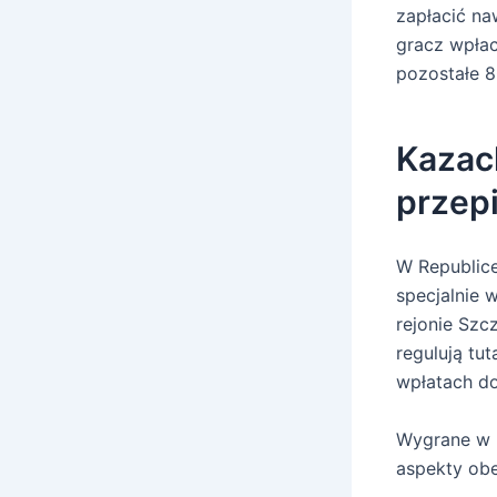
zapłacić na
gracz wpłaci
pozostałe 8
Kazac
przepi
W Republice
specjalnie 
rejonie Sz
regulują tu
wpłatach do
Wygrane w k
aspekty obe