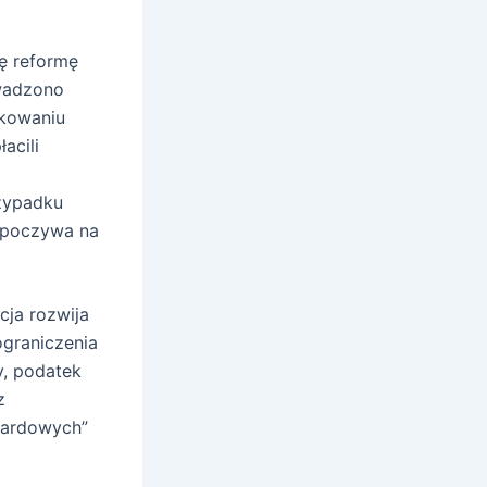
ę reformę
wadzono
tkowaniu
acili
zypadku
 spoczywa na
cja rozwija
graniczenia
y, podatek
z
azardowych”