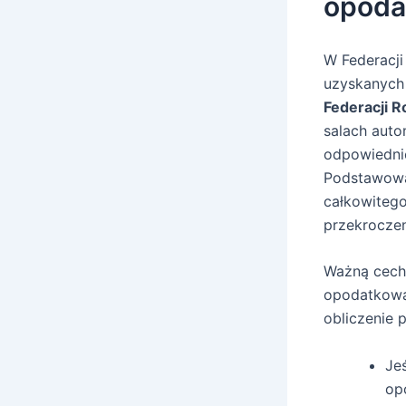
opoda
W Federacj
uzyskanych
Federacji R
salach aut
odpowiedni
Podstawowa
całkowitego
przekroczen
Ważną cech
opodatkowa
obliczenie 
Je
op