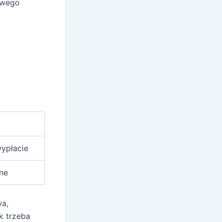
owego
ypłacie
ne
wa,
k trzeba