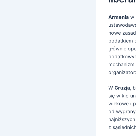
Armenia
w o
ustawodaws
nowe zasad
podatkiem d
głównie ope
podatkowyc
mechanizm r
organizator
W
Gruzja
, 
się w kier
wiekowe i p
od wygrany
najniższych
z sąsiednich