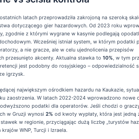
statnich latach przeprowadziła zakrojoną na szeroką skal
twa dotyczącego gier hazardowych. Od 2023 roku wpro
y, zgodnie z którymi wygrane w kasynie podlegają opoda
ochodowym. Wcześniej istniał system, w którym podatki pł
ratorzy, a nie gracze, ale w celu ujednolicenia przepisów
h przesunięto akcenty. Aktualna stawka to
10%
, w tym pr
etencji jest podobny do rosyjskiego – odpowiedzialność
ze igrzysk.
będącej największym ośrodkiem hazardu na Kaukazie, sytua
unku zaostrzenia. W latach 2022-2024 wprowadzono nowe o
odwyższono podatki dla operatorów. Jeśli chodzi o gracz
ch w Gruzji wynosi
2%
od kwoty wypłaty, która jest jedną 
 stawek w regionie, przyciągając dużą liczbę „turystów h
 krajów WNP, Turcji i Izraela.