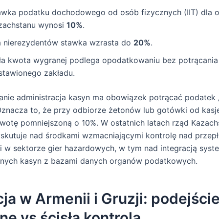
awka podatku dochodowego od osób fizycznych (IIT) dla o
zachstanu wynosi
10%
.
a nierezydentów stawka wzrasta do
20%
.
ła kwota wygranej podlega opodatkowaniu bez potrącania
stawionego zakładu.
nie administracja kasyn ma obowiązek potrącać podatek 
 Oznacza to, że przy odbiorze żetonów lub gotówki od kasj
wotę pomniejszoną o 10%. W ostatnich latach rząd Kazach
skutuje nad środkami wzmacniającymi kontrolę nad przep
 w sektorze gier hazardowych, w tym nad integracją sys
znych kasyn z bazami danych organów podatkowych.
ja w Armenii i Gruzji: podejści
lne vs ścisła kontrola