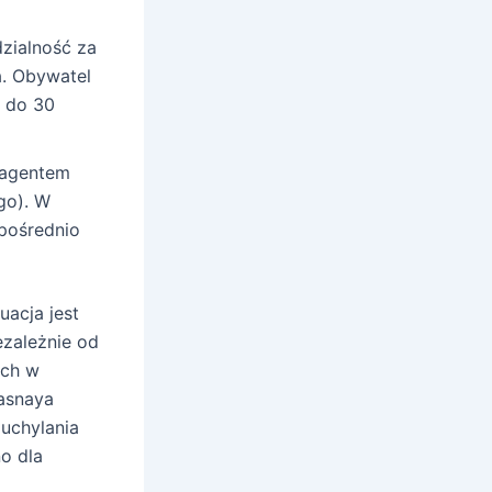
zialność za
a. Obywatel
L do 30
 agentem
go). W
pośrednio
acja jest
iezależnie od
ych w
rasnaya
 uchylania
o dla