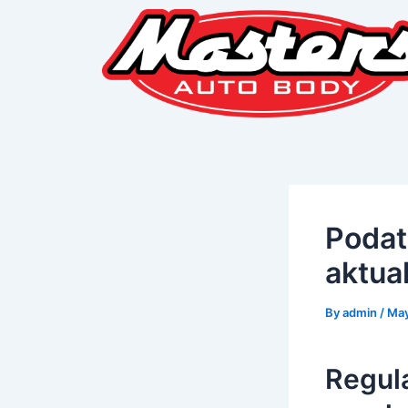
Skip
Post
to
navigation
content
Podat
aktua
By
admin
/
May
Regul