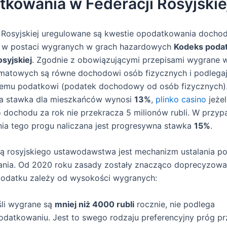
tkowania w Federacji Rosyjskie
i Rosyjskiej uregulowane są kwestie opodatkowania doch
 w postaci wygranych w grach hazardowych
Kodeks poda
osyjskiej
. Zgodnie z obowiązującymi przepisami wygrane w
omatowych są równe dochodowi osób fizycznych i podlega
emu podatkowi (podatek dochodowy od osób fizycznych)
 stawka dla mieszkańców wynosi
13%
,
plinko casino
jeżel
 dochodu za rok nie przekracza 5 milionów rubli. W przyp
ia tego progu naliczana jest progresywna stawka
15%
.
ą rosyjskiego ustawodawstwa jest mechanizm ustalania p
nia. Od 2020 roku zasady zostały znacząco doprecyzowa
podatku zależy od wysokości wygranych:
śli wygrane są
mniej niż 4000 rubli
rocznie, nie podlega
odatkowaniu. Jest to swego rodzaju preferencyjny próg p