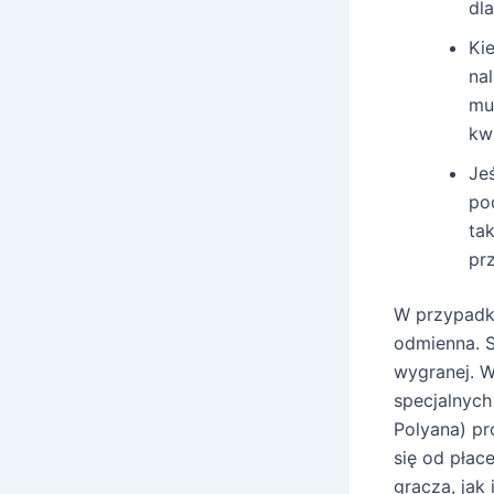
dl
Ki
na
mu
kw
Je
po
ta
pr
W przypadku
odmienna. S
wygranej. 
specjalnych
Polyana) pr
się od pła
gracza, jak 