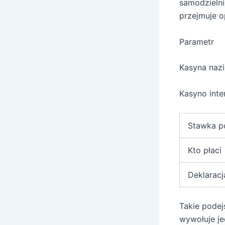
samodzielni
przejmuje o
Parametr
Kasyna naz
Kasyno int
Stawka p
Kto płaci
Deklaracj
Takie podej
wywołuje je