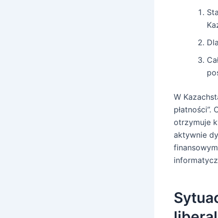
St
Ka
Dl
Ca
po
W Kazachsta
płatności”.
otrzymuje k
aktywnie dy
finansowymi
informatyc
Sytuac
libera