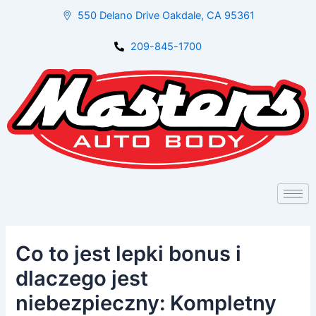
Skip
Post
550 Delano Drive Oakdale, CA 95361
to
navigation
content
209-845-1700
Co to jest lepki bonus i
dlaczego jest
niebezpieczny: Kompletny