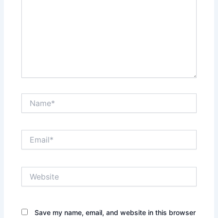
Name*
Email*
Website
Save my name, email, and website in this browser