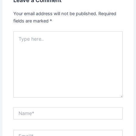
Your email address will not be published.
Required
fields are marked
*
Type
here..
Name*
Email*