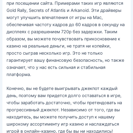
при посещении сайта. Примерами таких игр являются
Gold Rally, Secrets of Atlantis и Arkanoid. Эти драйверы
могут улучшить впечатления от игры на Mac,
обеспечивая частоту кадров до 60 кадров в секунду на
дисплеях с разрешением 720p без задержки. Таким
образом, вы можете почувствовать прикосновение к
казино на реальные деньги, не тратя ни копейки,
просто сыграв несколько игр. Это не только
гарантирует вашу финансовую безопасность, но также
означает, что у нас есть сильная и стабильная
платформа.
Конечно, вы не будете выигрывать джекпот каждый
день, поэтому вам придется долго оставаться в игре,
чтобы заработать достаточно, чтобы претендовать на
прогрессивный джекпот. Независимо от того, где вы
находитесь, вы можете получить доступ к нашему
широкому ассортименту игр казино и наслаждаться
игрой в онлайн-казино, где бы вы ни находились!