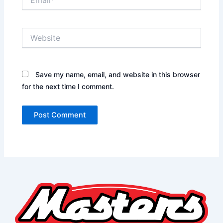
Website
Save my name, email, and website in this browser
for the next time I comment.