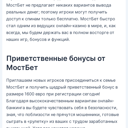
МостБет не предлагает никаких вариантов вывода
реальных денег; поэтому игроки могут получить
доступ к спинам только бесплатно. МостБет быстро
стал одним из ведущих онлайн-казино в мире, и, как
всегда, мы будем держать вас в полном восторге от
наших игр, бонусов и функций.
Приветственные бонусы от
МостБет
Приглашаем новых игроков присоединиться к семье
МостБет и получить щедрый приветственный бонус в
размере 1600 евро при регистрации сегодня!
Благодаря высококачественным вариантам онлайн-
банкинга вы будете чувствовать себя в безопасности,
зная, что поблизости не прячутся мошенники, готовые
сыграть в «рулетку» из ваших с трудом заработанных