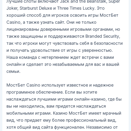
Лучшие слоты включают Jack and the Beanstalk, Super
Joker, Starburst Deluxe и Three Times Lucky. Это
хороший способ для игроков освоить игры МостБет
Casino, а также узнать сайт. Они не только
лицензированы доверенными игровыми органами, но
также защищены и поддерживаются Branded Security,
так что игроки могут чувствовать себя в безопасности
и получать удовольствие от игры с уверенностью.
Наша команда с нетерпением ждет встречи с вами
онлайн и сделает это незабываемым для вас и вашей
семьи.
МостБет Casino использует известное и надежное
программное обеспечение. Если вы хотите
наслаждаться лучшими играми онлайн-казино, где бы
вы ни находились, вам придется наслаждаться
мобильными играми. Казино МостБет имеет мрачный
вид, что придает ему более профессиональный вид,
хотя общий вид сайта функционален. Независимо от