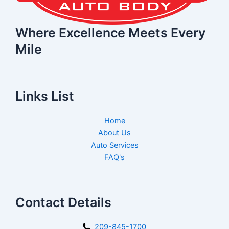
Where Excellence Meets Every
Mile
Links List
Home
About Us
Auto Services
FAQ's
Contact Details
209-845-1700