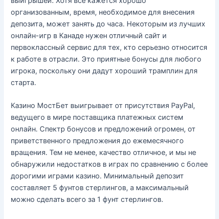
выигрышей. Хотя все кажется хорошо
организованным, время, необходимое для внесения
депозита, может занять до часа. Некоторым из лучших
онлайн-игр в Канаде нужен отличный сайт и
первоклассный сервис для тех, кто серьезно относится
к работе в отрасли. Это приятные бонусы для любого
игрока, поскольку они дадут хороший трамплин для
старта.
Казино МостБет выигрывает от присутствия PayPal,
ведущего в мире поставщика платежных систем
онлайн. Спектр бонусов и предложений огромен, от
приветственного предложения до ежемесячного
вращения. Тем не менее, качество отличное, и мы не
обнаружили недостатков в играх по сравнению с более
дорогими играми казино. Минимальный депозит
составляет 5 фунтов стерлингов, а максимальный
можно сделать всего за 1 фунт стерлингов.