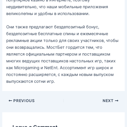
неудивительно, что наши мобильные приложения
великолепны и удобны в использовании.
Они также предлагают бездепозитный бонус,
бездепозитные бесплатные спины и ежемесячные
рекламные акции только для своих участников, чтобы
они возвращались. МостБет гордится тем, что
является официальным партнером и поставщиком
многих ведущих поставщиков настольных игр, таких
как Microgaming и NetEnt. Ассортимент игр широк и
постоянно расширяется, с каждым новым выпуском
выпускаются сотни игр.
PREVIOUS
NEXT
Leave a Comment