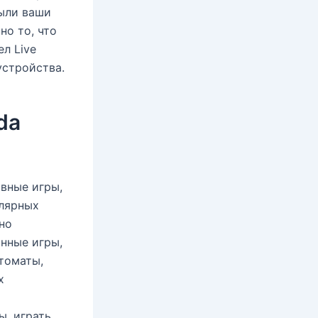
были ваши
но то, что
л Live
устройства.
da
овные игры,
улярных
ино
нные игры,
втоматы,
х
, играть,