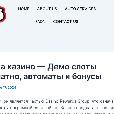
HOME
ABOUT US
AUTO SERVICES
FAQ’s
CONTACT US
a казино — Демо слоты
атно, автоматы и бонусы
e 17, 2024
, он является частью Casino Rewards Group, что означа
астью огромной сети сайтов. Казино предлагает насто