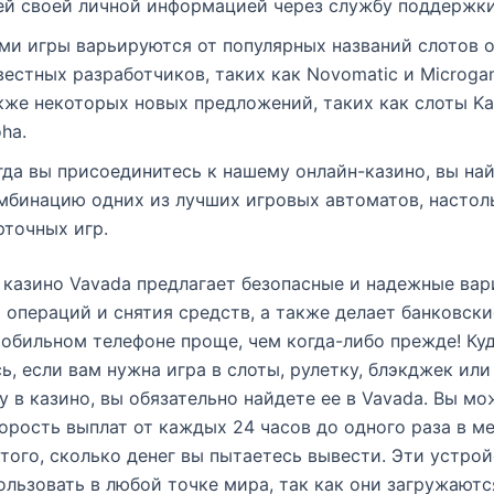
ей своей личной информацией через службу поддержки
ми игры варьируются от популярных названий слотов 
вестных разработчиков, таких как Novomatic и Microgam
кже некоторых новых предложений, таких как слоты Ka
oha.
гда вы присоединитесь к нашему онлайн-казино, вы на
мбинацию одних из лучших игровых автоматов, настол
рточных игр.
казино Vavada предлагает безопасные и надежные ва
 операций и снятия средств, а также делает банковск
обильном телефоне проще, чем когда-либо прежде! Куд
ь, если вам нужна игра в слоты, рулетку, блэкджек ил
у в казино, вы обязательно найдете ее в Vavada. Вы мо
орость выплат от каждых 24 часов до одного раза в ме
 того, сколько денег вы пытаетесь вывести. Эти устро
льзовать в любой точке мира, так как они загружаютс