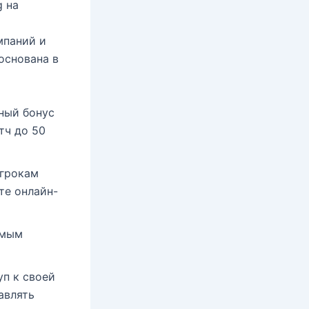
g на
мпаний и
основана в
ный бонус
тч до 50
игрокам
те онлайн-
емым
уп к своей
авлять