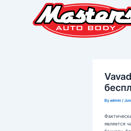
Skip
Post
to
navigation
content
Vavad
беспл
By
admin
/
Jun
Фактически
является ч