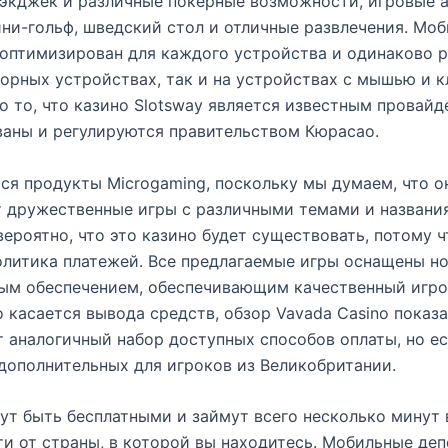
лэкджек и различные покерные возможности, игровые 
ини-гольф, шведский стол и отличные развлечения. Мо
оптимизирован для каждого устройства и одинаково 
сорных устройствах, так и на устройствах с мышью и 
о то, что казино Slotsway является известным провайд
аны и регулируются правительством Кюрасао.
ся продукты Microgaming, поскольку мы думаем, что о
 дружественные игры с различными темами и названи
вероятно, что это казино будет существовать, потому ч
олитика платежей. Все предлагаемые игры оснащены 
ым обеспечением, обеспечивающим качественный игро
о касается вывода средств, обзор Vavada Casino показа
 аналогичный набор доступных способов оплаты, но е
дополнительных для игроков из Великобритании.
ут быть бесплатными и займут всего несколько минут 
и от страны, в которой вы находитесь. Мобильные де