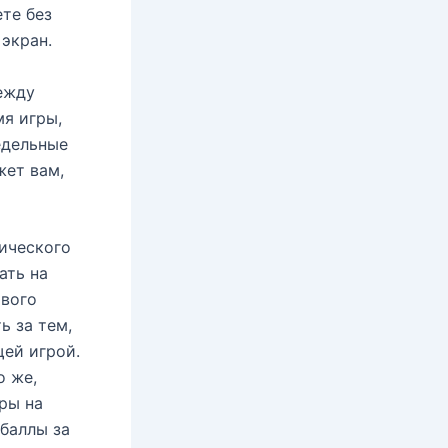
те без
экран.
ежду
мя игры,
едельные
жет вам,
тического
ать на
рвого
ь за тем,
щей игрой.
о же,
ры на
 баллы за