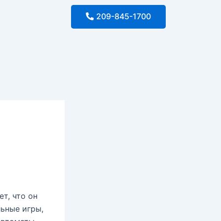
209-845-1700
ет, что он
льные игры,