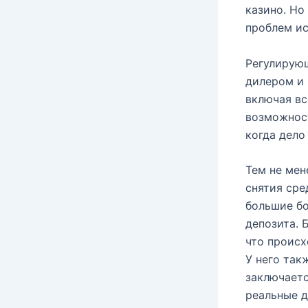
казино. Но
проблем ис
Регулирующ
дилером и 
включая вс
возможност
когда дело
Тем не мен
снятия сре
большие бо
депозита. 
что происх
У него так
заключаетс
реальные д