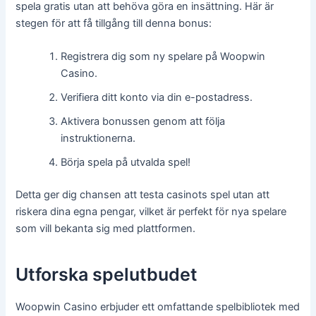
spela gratis utan att behöva göra en insättning. Här är
stegen för att få tillgång till denna bonus:
Registrera dig som ny spelare på Woopwin
Casino.
Verifiera ditt konto via din e-postadress.
Aktivera bonussen genom att följa
instruktionerna.
Börja spela på utvalda spel!
Detta ger dig chansen att testa casinots spel utan att
riskera dina egna pengar, vilket är perfekt för nya spelare
som vill bekanta sig med plattformen.
Utforska spelutbudet
Woopwin Casino erbjuder ett omfattande spelbibliotek med