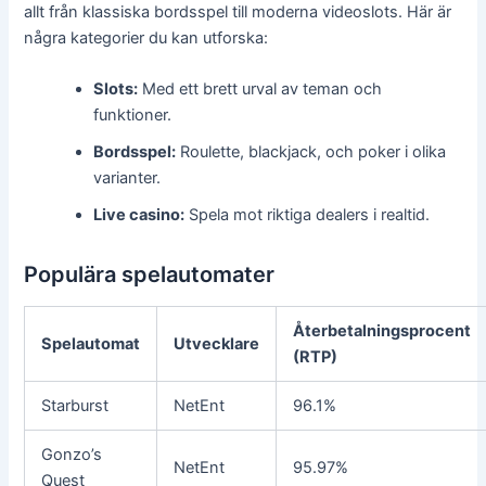
allt från klassiska bordsspel till moderna videoslots. Här är
några kategorier du kan utforska:
Slots:
Med ett brett urval av teman och
funktioner.
Bordsspel:
Roulette, blackjack, och poker i olika
varianter.
Live casino:
Spela mot riktiga dealers i realtid.
Populära spelautomater
Återbetalningsprocent
Spelautomat
Utvecklare
(RTP)
Starburst
NetEnt
96.1%
Gonzo’s
NetEnt
95.97%
Quest