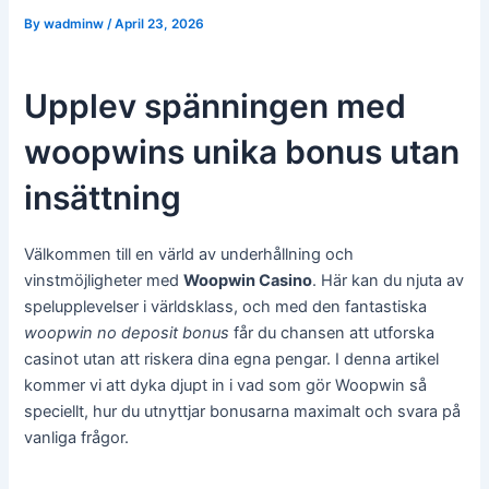
By
wadminw
/
April 23, 2026
Upplev spänningen med
woopwins unika bonus utan
insättning
Välkommen till en värld av underhållning och
vinstmöjligheter med
Woopwin Casino
. Här kan du njuta av
spelupplevelser i världsklass, och med den fantastiska
woopwin no deposit bonus
får du chansen att utforska
casinot utan att riskera dina egna pengar. I denna artikel
kommer vi att dyka djupt in i vad som gör Woopwin så
speciellt, hur du utnyttjar bonusarna maximalt och svara på
vanliga frågor.