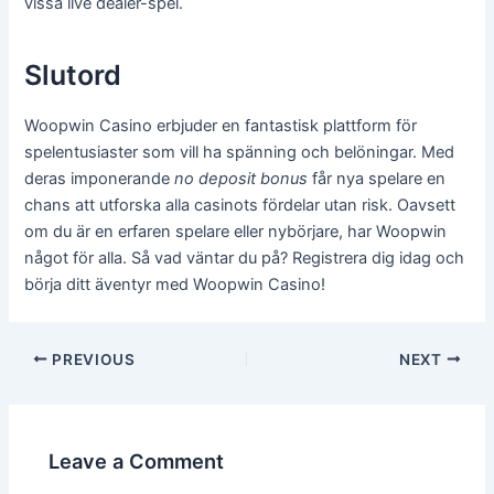
vissa live dealer-spel.
Slutord
Woopwin Casino erbjuder en fantastisk plattform för
spelentusiaster som vill ha spänning och belöningar. Med
deras imponerande
no deposit bonus
får nya spelare en
chans att utforska alla casinots fördelar utan risk. Oavsett
om du är en erfaren spelare eller nybörjare, har Woopwin
något för alla. Så vad väntar du på? Registrera dig idag och
börja ditt äventyr med Woopwin Casino!
PREVIOUS
NEXT
Leave a Comment