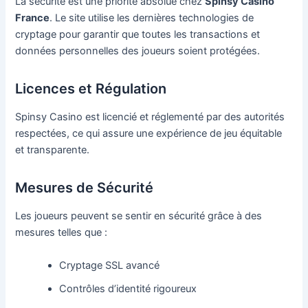
La sécurité est une priorité absolue chez
Spinsy Casino
France
. Le site utilise les dernières technologies de
cryptage pour garantir que toutes les transactions et
données personnelles des joueurs soient protégées.
Licences et Régulation
Spinsy Casino est licencié et réglementé par des autorités
respectées, ce qui assure une expérience de jeu équitable
et transparente.
Mesures de Sécurité
Les joueurs peuvent se sentir en sécurité grâce à des
mesures telles que :
Cryptage SSL avancé
Contrôles d’identité rigoureux