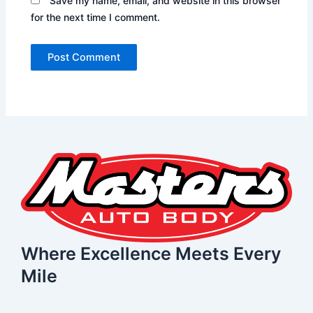
Save my name, email, and website in this browser
for the next time I comment.
Where Excellence Meets Every
Mile