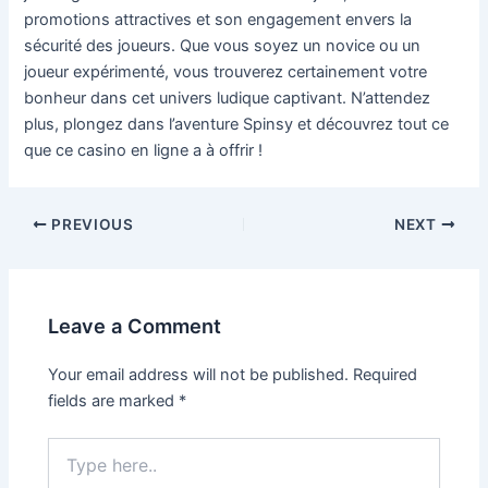
promotions attractives et son engagement envers la
sécurité des joueurs. Que vous soyez un novice ou un
joueur expérimenté, vous trouverez certainement votre
bonheur dans cet univers ludique captivant. N’attendez
plus, plongez dans l’aventure Spinsy et découvrez tout ce
que ce casino en ligne a à offrir !
PREVIOUS
NEXT
Leave a Comment
Your email address will not be published.
Required
fields are marked
*
Type
here..