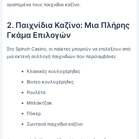
αγαπημένα τους παιχνίδια καζίνο.
2. Παιχνίδια Καζίνο: Μια Πλήρης
Γκάμα Επιλογών
Στο Spinch Casino, οι παίκτες μπορούν να επιλέξουν από
μια εκτενή συλλογή παιχνιδιών που περιλαμβάνει:
Κλασικές κουλοχέρηδες
Βίντεο κουλοχέρηδες
Ρουλέτα
Μπλάκτζακ
Πόκερ
Ζωντανά παιχνίδια καζίνο