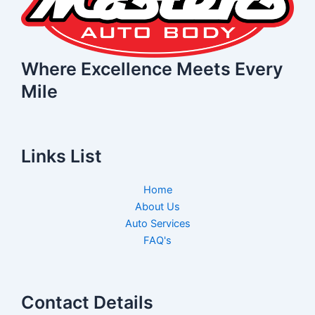
Where Excellence Meets Every
Mile
Links List
Home
About Us
Auto Services
FAQ's
Contact Details