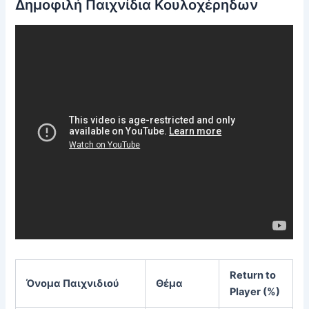
Δημοφιλή Παιχνίδια Κουλοχέρηδων
Return to
Όνομα Παιχνιδιού
Θέμα
Player (%)