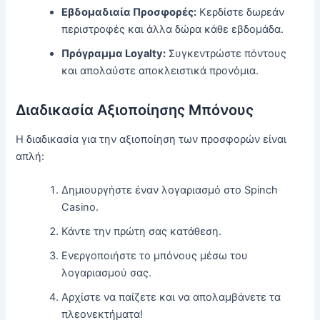
Εβδομαδιαία Προσφορές:
Κερδίστε δωρεάν
περιστροφές και άλλα δώρα κάθε εβδομάδα.
Πρόγραμμα Loyalty:
Συγκεντρώστε πόντους
και απολαύστε αποκλειστικά προνόμια.
Διαδικασία Αξιοποίησης Μπόνους
Η διαδικασία για την αξιοποίηση των προσφορών είναι
απλή:
Δημιουργήστε έναν λογαριασμό στο Spinch
Casino.
Κάντε την πρώτη σας κατάθεση.
Ενεργοποιήστε το μπόνους μέσω του
λογαριασμού σας.
Αρχίστε να παίζετε και να απολαμβάνετε τα
πλεονεκτήματα!