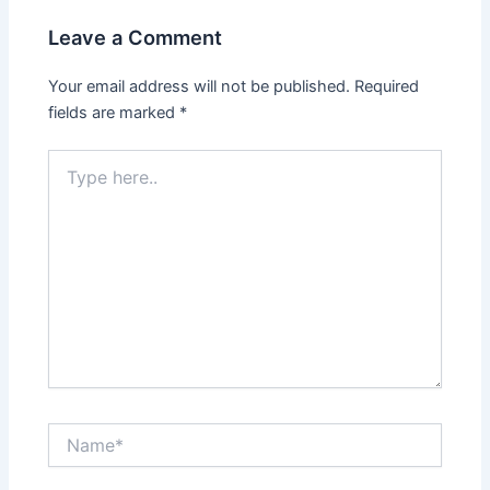
Leave a Comment
Your email address will not be published.
Required
fields are marked
*
Type
here..
Name*