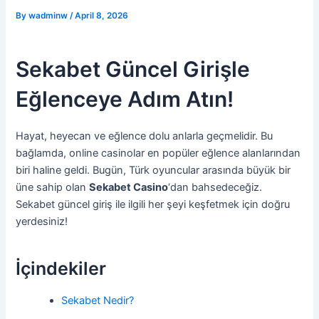
By
wadminw
/
April 8, 2026
Sekabet Güncel Girişle
Eğlenceye Adım Atın!
Hayat, heyecan ve eğlence dolu anlarla geçmelidir. Bu
bağlamda, online casinolar en popüler eğlence alanlarından
biri haline geldi. Bugün, Türk oyuncular arasında büyük bir
üne sahip olan
Sekabet Casino
‘dan bahsedeceğiz.
Sekabet güncel giriş ile ilgili her şeyi keşfetmek için doğru
yerdesiniz!
İçindekiler
Sekabet Nedir?