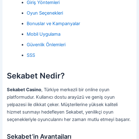
Giriş Yöntemleri
Oyun Seçenekleri
Bonuslar ve Kampanyalar
Mobil Uygulama
Güvenlik Önlemleri
SSS
Sekabet Nedir?
Sekabet Casino
, Türkiye merkezli bir online oyun
platformudur. Kullanıcı dostu arayüzü ve geniş oyun
yelpazesi ile dikkat çeker. Müşterilerine yüksek kaliteli
hizmet sunmayı hedefleyen Sekabet, yenilikçi oyun
seçenekleriyle oyuncularını her zaman mutlu etmeyi başarır.
Sekabet’in Avantajları