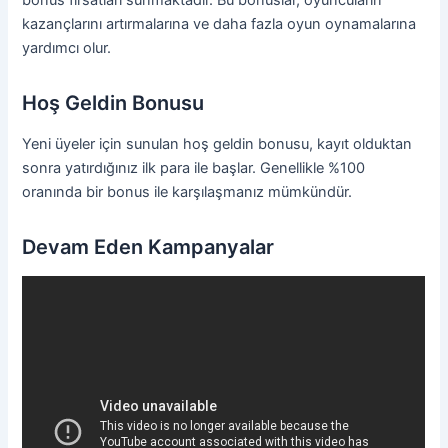
kazançlarını artırmalarına ve daha fazla oyun oynamalarına
yardımcı olur.
Hoş Geldin Bonusu
Yeni üyeler için sunulan hoş geldin bonusu, kayıt olduktan
sonra yatırdığınız ilk para ile başlar. Genellikle %100
oranında bir bonus ile karşılaşmanız mümkündür.
Devam Eden Kampanyalar