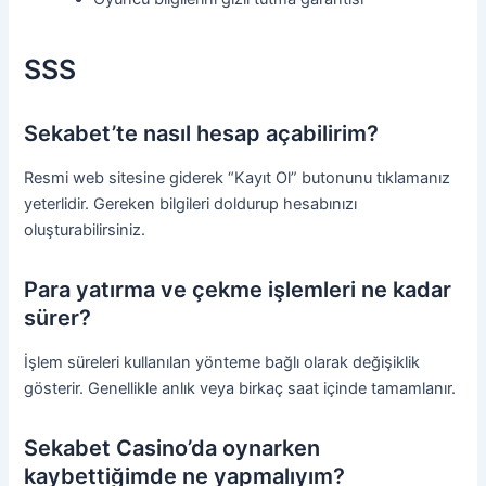
SSS
Sekabet’te nasıl hesap açabilirim?
Resmi web sitesine giderek “Kayıt Ol” butonunu tıklamanız
yeterlidir. Gereken bilgileri doldurup hesabınızı
oluşturabilirsiniz.
Para yatırma ve çekme işlemleri ne kadar
sürer?
İşlem süreleri kullanılan yönteme bağlı olarak değişiklik
gösterir. Genellikle anlık veya birkaç saat içinde tamamlanır.
Sekabet Casino’da oynarken
kaybettiğimde ne yapmalıyım?