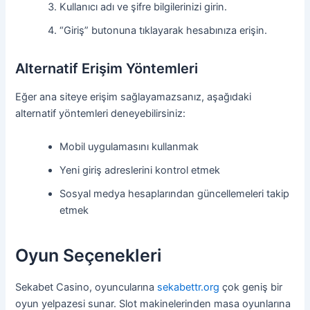
Kullanıcı adı ve şifre bilgilerinizi girin.
“Giriş” butonuna tıklayarak hesabınıza erişin.
Alternatif Erişim Yöntemleri
Eğer ana siteye erişim sağlayamazsanız, aşağıdaki
alternatif yöntemleri deneyebilirsiniz:
Mobil uygulamasını kullanmak
Yeni giriş adreslerini kontrol etmek
Sosyal medya hesaplarından güncellemeleri takip
etmek
Oyun Seçenekleri
Sekabet Casino, oyuncularına
sekabettr.org
çok geniş bir
oyun yelpazesi sunar. Slot makinelerinden masa oyunlarına