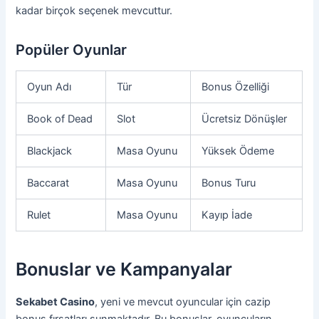
kadar birçok seçenek mevcuttur.
Popüler Oyunlar
Oyun Adı
Tür
Bonus Özelliği
Book of Dead
Slot
Ücretsiz Dönüşler
Blackjack
Masa Oyunu
Yüksek Ödeme
Baccarat
Masa Oyunu
Bonus Turu
Rulet
Masa Oyunu
Kayıp İade
Bonuslar ve Kampanyalar
Sekabet Casino
, yeni ve mevcut oyuncular için cazip
bonus fırsatları sunmaktadır. Bu bonuslar, oyuncuların