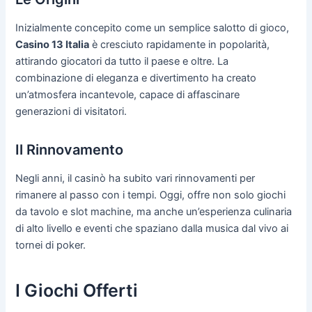
Inizialmente concepito come un semplice salotto di gioco,
Casino 13 Italia
è cresciuto rapidamente in popolarità,
attirando giocatori da tutto il paese e oltre. La
combinazione di eleganza e divertimento ha creato
un’atmosfera incantevole, capace di affascinare
generazioni di visitatori.
Il Rinnovamento
Negli anni, il casinò ha subito vari rinnovamenti per
rimanere al passo con i tempi. Oggi, offre non solo giochi
da tavolo e slot machine, ma anche un’esperienza culinaria
di alto livello e eventi che spaziano dalla musica dal vivo ai
tornei di poker.
I Giochi Offerti