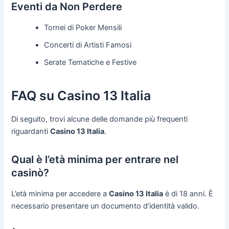
Eventi da Non Perdere
Tornei di Poker Mensili
Concerti di Artisti Famosi
Serate Tematiche e Festive
FAQ su Casino 13 Italia
Di seguito, trovi alcune delle domande più frequenti
riguardanti
Casino 13 Italia
.
Qual è l’età minima per entrare nel
casinò?
L’età minima per accedere a
Casino 13 Italia
è di 18 anni. È
necessario presentare un documento d’identità valido.