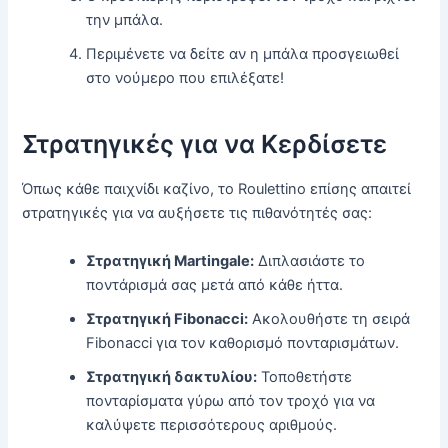
την μπάλα.
Περιμένετε να δείτε αν η μπάλα προσγειωθεί
στο νούμερο που επιλέξατε!
Στρατηγικές για να Κερδίσετε
Όπως κάθε παιχνίδι καζίνο, το Roulettino επίσης απαιτεί
στρατηγικές για να αυξήσετε τις πιθανότητές σας:
Στρατηγική Martingale:
Διπλασιάστε το
ποντάρισμά σας μετά από κάθε ήττα.
Στρατηγική Fibonacci:
Ακολουθήστε τη σειρά
Fibonacci για τον καθορισμό πονταρισμάτων.
Στρατηγική δακτυλίου:
Τοποθετήστε
πονταρίσματα γύρω από τον τροχό για να
καλύψετε περισσότερους αριθμούς.