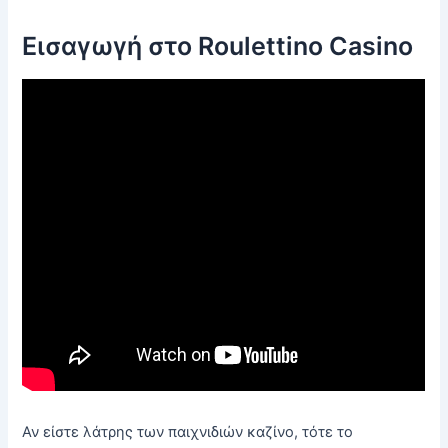
Εισαγωγή στο Roulettino Casino
Αν είστε λάτρης των παιχνιδιών καζίνο, τότε το