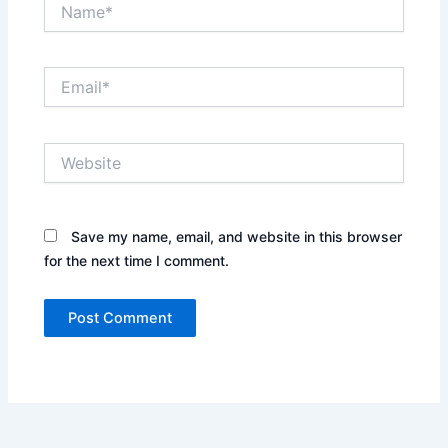
Name*
Email*
Website
Save my name, email, and website in this browser
for the next time I comment.