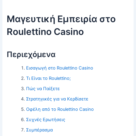
Μαγευτική Εμπειρία στο
Roulettino Casino
Περιεχόμενα
Εισαγωγή στο Roulettino Casino
Τι Είναι το Roulettino;
Πώς να Παίξετε
Στρατηγικές για να Κερδίσετε
Οφέλη από το Roulettino Casino
Συχνές Ερωτήσεις
Συμπέρασμα