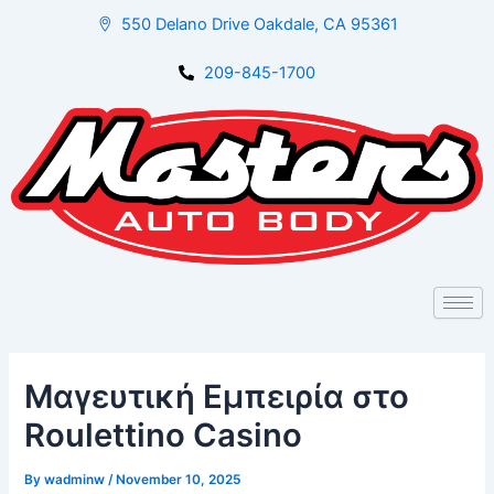
Skip
Post
550 Delano Drive Oakdale, CA 95361
to
navigation
content
209-845-1700
Μαγευτική Εμπειρία στο
Roulettino Casino
By
wadminw
/
November 10, 2025