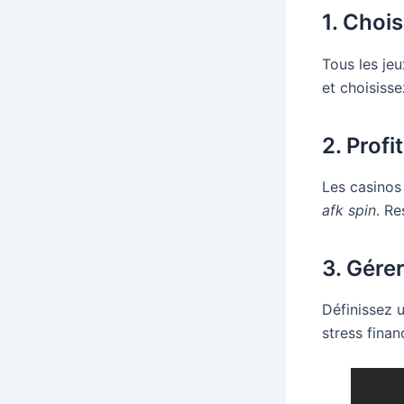
1. Chois
Tous les je
et choisisse
2. Prof
Les casinos
afk spin
. Re
3. Gérer
Définissez u
stress financ