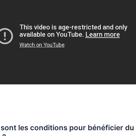
 sont les conditions pour bénéficier d