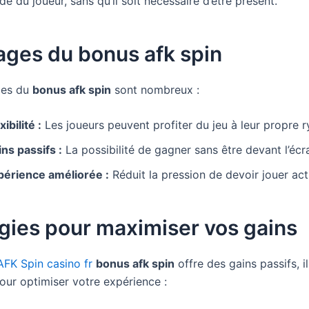
de du joueur, sans qu’il soit nécessaire d’être présent.
ages du bonus afk spin
ges du
bonus afk spin
sont nombreux :
xibilité :
Les joueurs peuvent profiter du jeu à leur propre 
ns passifs :
La possibilité de gagner sans être devant l’écr
périence améliorée :
Réduit la pression de devoir jouer ac
gies pour maximiser vos gains
AFK Spin casino fr
bonus afk spin
offre des gains passifs, i
our optimiser votre expérience :