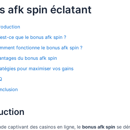
 afk spin éclatant
roduction
est-ce que le bonus afk spin ?
mment fonctionne le bonus afk spin ?
antages du bonus afk spin
ratégies pour maximiser vos gains
Q
nclusion
uction
de captivant des casinos en ligne, le
bonus afk spin
se dé