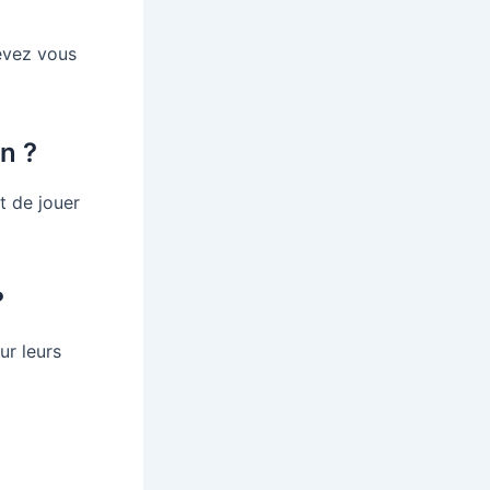
devez vous
in ?
t de jouer
?
ur leurs