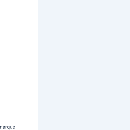
marque