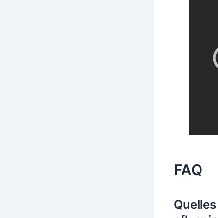
FAQ
Quelles