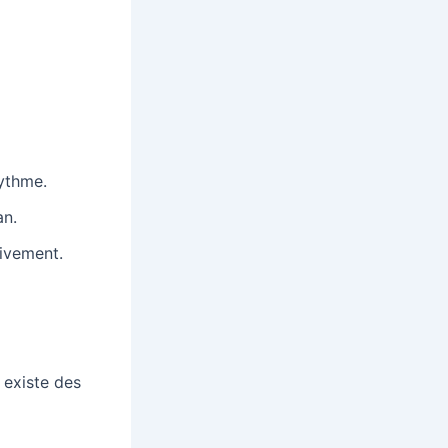
rythme.
an.
tivement.
l existe des