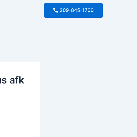
209-845-1700
us afk