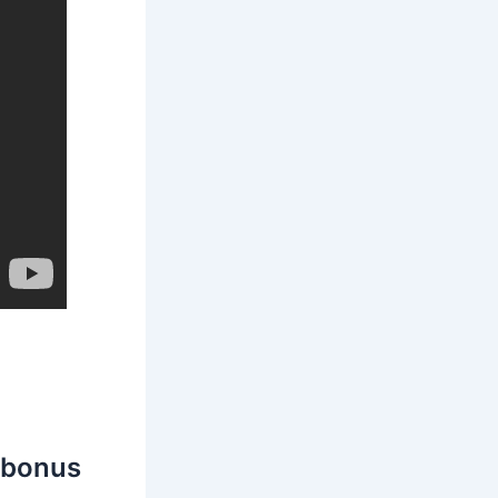
u bonus