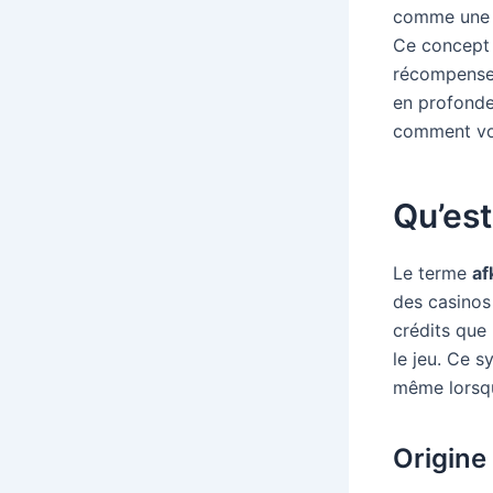
comme une o
Ce concept i
récompenses
en profonde
comment vou
Qu’est
Le terme
af
des casinos 
crédits que
le jeu. Ce 
même lorsqu
Origine