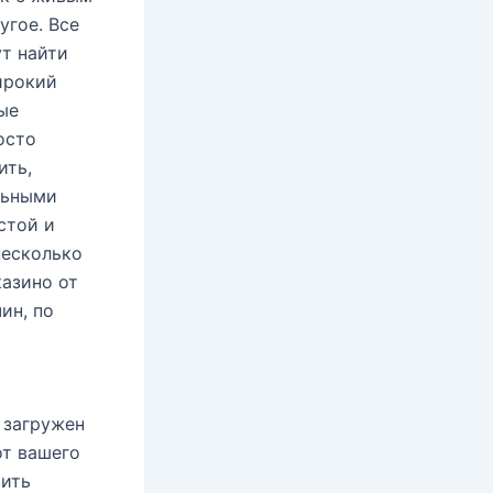
угое. Все
т найти
ирокий
ые
осто
ить,
льными
стой и
несколько
казино от
ин, по
 загружен
от вашего
вить