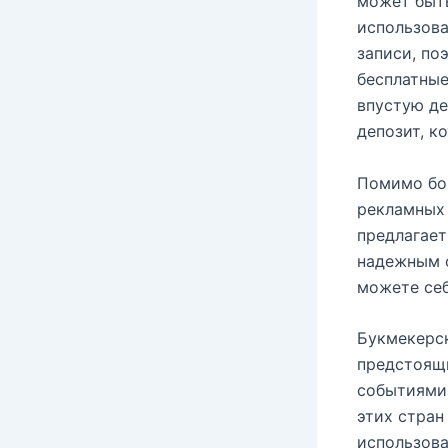
может быть
использова
записи, по
бесплатные
впустую де
депозит, к
Помимо бо
рекламных 
предлагает
надежным о
можете себ
Букмекерск
предстоящ
событиями.
этих стран
использов