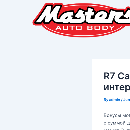
Skip
Post
to
navigation
content
R7 Ca
интер
By
admin
/
Jun
Бонусы мог
с суммой д