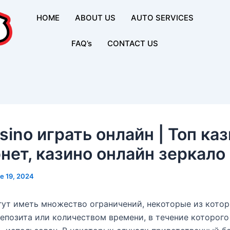
HOME
ABOUT US
AUTO SERVICES
FAQ’s
CONTACT US
sino играть онлайн | Топ ка
нет, казино онлайн зеркало
e 19, 2024
ут иметь множество ограничений, некоторые из кото
епозита или количеством времени, в течение которого