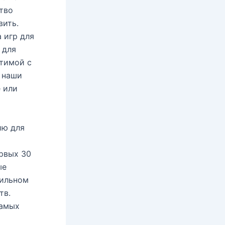
тво
вить.
 игр для
 для
стимой с
 наши
 или
ию для
ервых 30
ые
бильном
тв.
самых