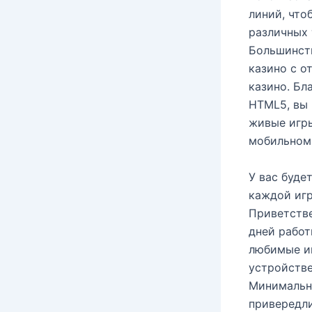
линий, что
различных 
Большинств
казино с о
казино. Бл
HTML5, вы 
живые игры
мобильном
У вас буде
каждой игр
Приветстве
дней работ
любимые иг
устройстве
Минимальн
привередли