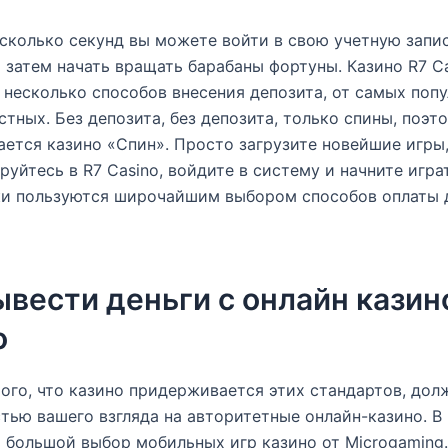
есколько секунд вы можете войти в свою учетную запис
а затем начать вращать барабаны фортуны. Казино R7 C
 несколько способов внесения депозита, от самых поп
стных. Без депозита, без депозита, только спины, поэт
ается казино «Спин». Просто загрузите новейшие игры
руйтесь в R7 Casino, войдите в систему и начните играт
ки пользуются широчайшим выбором способов оплаты 
ывести деньги с онлайн казин
o
ого, что казино придерживается этих стандартов, дол
тью вашего взгляда на авторитетные онлайн-казино. В 
ь большой выбор мобильных игр казино от Microgaming