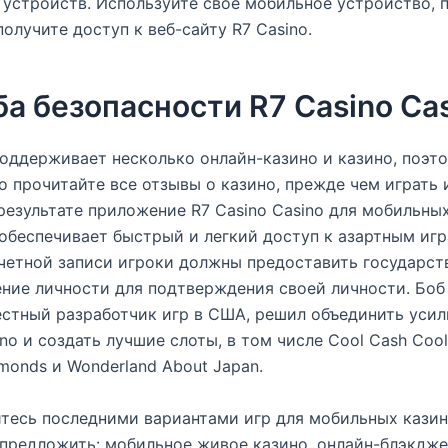
устройств. Используйте свое мобильное устройство, 
получите доступ к веб-сайту R7 Casino.
а безопасности R7 Casino Ca
поддерживает несколько онлайн-казино и казино, поэт
о прочитайте все отзывы о казино, прежде чем играть 
 результате приложение R7 Casino Casino для мобильны
обеспечивает быстрый и легкий доступ к азартным игр
четной записи игроки должны предоставить государст
ние личности для подтверждения своей личности. Боб
стный разработчик игр в США, решил объединить усил
ino и создать лучшие слоты, в том числе Cool Cash Cool
amonds и Wonderland About Japan.
тесь последними вариантами игр для мобильных казин
предложить: мобильное живое казино, онлайн-блэкдж