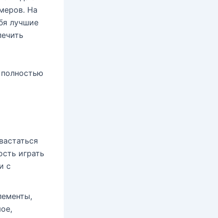
меров. На
бя лучшие
печить
в полностью
вастаться
ость играть
и с
лементы,
ое,