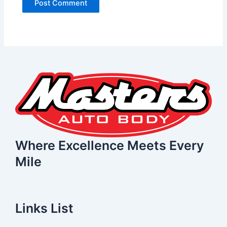
Where Excellence Meets Every
Mile
Links List