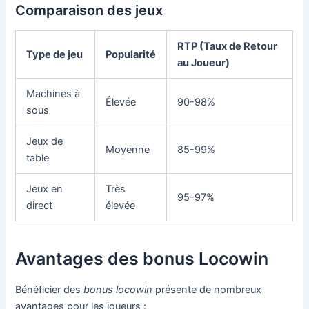
Comparaison des jeux
RTP (Taux de Retour
Type de jeu
Popularité
au Joueur)
Machines à
Élevée
90-98%
sous
Jeux de
Moyenne
85-99%
table
Jeux en
Très
95-97%
direct
élevée
Avantages des bonus Locowin
Bénéficier des
bonus locowin
présente de nombreux
avantages pour les joueurs :