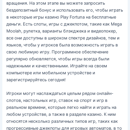
вращения. На этом этапе вы можете запросить
бездепозитный бонус и использовать его, чтобы играть
в некоторые игры казино Play Fortuna на бесплатные
деньги. Есть слоты, игры с джекпотом, такие как Mega
Moolah, рулетка, варианты блэкджека и видеопокер,
все они доступны в широком спектре дизайнов, тем и
языков, чтобы у игроков была возможность играть в
свою любимую игру. Программное обеспечение
регулярно обновляется, чтобы игры всегда были
надежными и качественными. Играйте на своем
компьютере или мобильном устройстве и
зарегистрируйтесь сегодня!
Игроки могут наслаждаться целым рядом онлайн-
слотов, настольных игр, ставок на спорт и игр в
реальном времени, которые легко найти и играть на
любом устройстве, а также в разделе казино. К ним
относятся несколько различных типов игр, таких как
прогрессивные джекпоты для игровых автоматов, в то