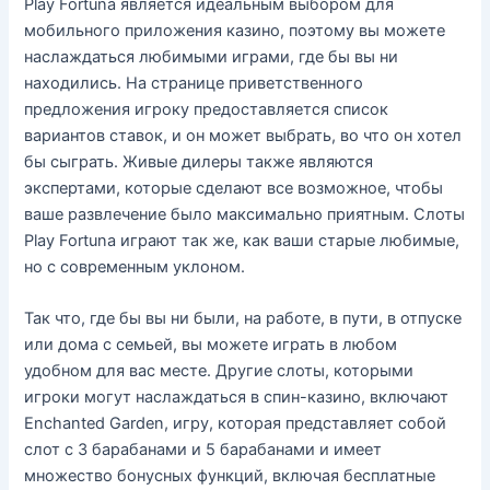
Play Fortuna является идеальным выбором для
мобильного приложения казино, поэтому вы можете
наслаждаться любимыми играми, где бы вы ни
находились. На странице приветственного
предложения игроку предоставляется список
вариантов ставок, и он может выбрать, во что он хотел
бы сыграть. Живые дилеры также являются
экспертами, которые сделают все возможное, чтобы
ваше развлечение было максимально приятным. Слоты
Play Fortuna играют так же, как ваши старые любимые,
но с современным уклоном.
Так что, где бы вы ни были, на работе, в пути, в отпуске
или дома с семьей, вы можете играть в любом
удобном для вас месте. Другие слоты, которыми
игроки могут наслаждаться в спин-казино, включают
Enchanted Garden, игру, которая представляет собой
слот с 3 барабанами и 5 барабанами и имеет
множество бонусных функций, включая бесплатные