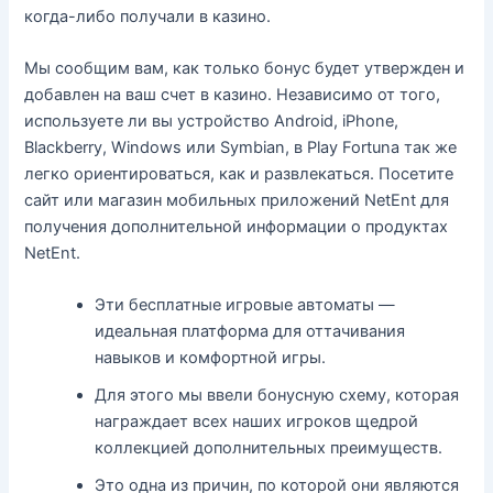
когда-либо получали в казино.
Мы сообщим вам, как только бонус будет утвержден и
добавлен на ваш счет в казино. Независимо от того,
используете ли вы устройство Android, iPhone,
Blackberry, Windows или Symbian, в Play Fortuna так же
легко ориентироваться, как и развлекаться. Посетите
сайт или магазин мобильных приложений NetEnt для
получения дополнительной информации о продуктах
NetEnt.
Эти бесплатные игровые автоматы —
идеальная платформа для оттачивания
навыков и комфортной игры.
Для этого мы ввели бонусную схему, которая
награждает всех наших игроков щедрой
коллекцией дополнительных преимуществ.
Это одна из причин, по которой они являются