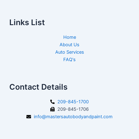
Links List
Home
About Us
Auto Services
FAQ's
Contact Details
209-845-1700
209-845-1706
info@mastersautobodyandpaint.com