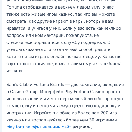
Fortuna отображается в верхнем левом углу. У нас
также есть живые игры казино, так что вы можете
смотреть, как другие играют в игры, которые вам
нравятся, и учиться у них. Если у вас есть какие-либо
вопросы или комментарии, пожалуйста, не
стесняйтесь обращаться в службу поддержки. С
учетом сказанного, это отличный способ решить,
хотите ли вы играть онлайн по-настоящему. Качество
звука также отличное, и мы ставим ему четыре балла
из пяти.
Sam’s Club и Fortune Brands — две компании, входящие
в Casino Group. Интерфейс Play Fortuna Casino прост в
использовании и имеет современный дизайн, простую
компоновку и легко читаемую цветовую кодировку и
инструкции. Играйте в любую из более чем 700 игр
казино или воспользуйтесь более чем 30 игровыми
play fortuna официальный сайт
акциями,