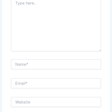
here..
Name*
Email*
Website