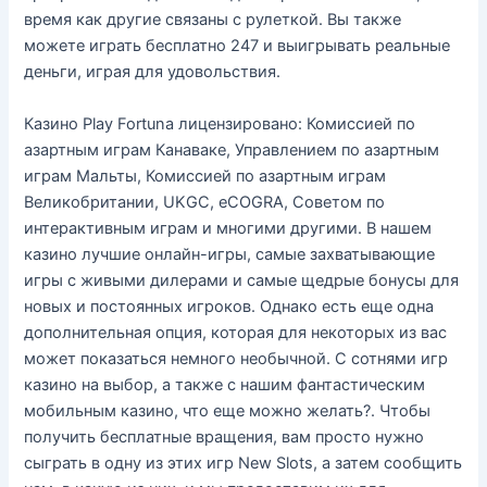
время как другие связаны с рулеткой. Вы также
можете играть бесплатно 247 и выигрывать реальные
деньги, играя для удовольствия.
Казино Play Fortuna лицензировано: Комиссией по
азартным играм Канаваке, Управлением по азартным
играм Мальты, Комиссией по азартным играм
Великобритании, UKGC, eCOGRA, Советом по
интерактивным играм и многими другими. В нашем
казино лучшие онлайн-игры, самые захватывающие
игры с живыми дилерами и самые щедрые бонусы для
новых и постоянных игроков. Однако есть еще одна
дополнительная опция, которая для некоторых из вас
может показаться немного необычной. С сотнями игр
казино на выбор, а также с нашим фантастическим
мобильным казино, что еще можно желать?. Чтобы
получить бесплатные вращения, вам просто нужно
сыграть в одну из этих игр New Slots, а затем сообщить