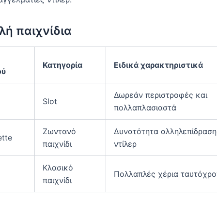
λή παιχνίδια
Κατηγορία
Ειδικά χαρακτηριστικά
ού
Δωρεάν περιστροφές και
Slot
πολλαπλασιαστά
Ζωντανό
Δυνατότητα αλληλεπίδραση
ette
παιχνίδι
ντίλερ
Κλασικό
Πολλαπλές χέρια ταυτόχρ
παιχνίδι