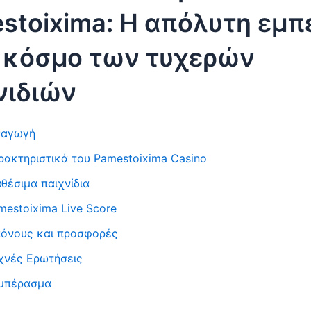
stoixima: Η απόλυτη εμπε
 κόσμο των τυχερών
νιδιών
σαγωγή
ρακτηριστικά του Pamestoixima Casino
αθέσιμα παιχνίδια
mestoixima Live Score
όνους και προσφορές
χνές Ερωτήσεις
μπέρασμα