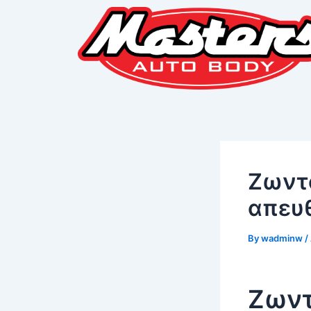
Skip
Post
to
navigation
content
Ζωντ
απευθ
By
wadminw
/
Ζωντ