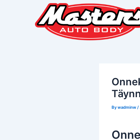
Skip
Post
to
navigation
content
Onnek
Täyn
By
wadminw
/
Onne