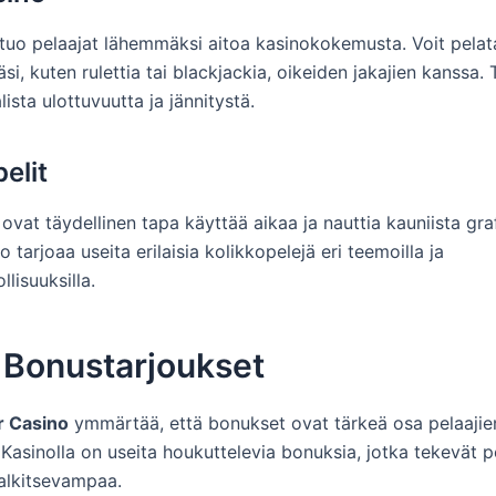
 tuo pelaajat lähemmäksi aitoa kasinokokemusta. Voit pelat
äsi, kuten rulettia tai blackjackia, oikeiden jakajien kanssa.
lista ulottuvuutta ja jännitystä.
elit
 ovat täydellinen tapa käyttää aikaa ja nauttia kauniista graf
o tarjoaa useita erilaisia kolikkopelejä eri teemoilla ja
lisuuksilla.
 Bonustarjoukset
r Casino
ymmärtää, että bonukset ovat tärkeä osa pelaajie
Kasinolla on useita houkuttelevia bonuksia, jotka tekevät 
palkitsevampaa.