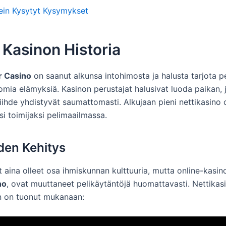
ein Kysytyt Kysymykset
 Kasinon Historia
r Casino
on saanut alkunsa intohimosta ja halusta tarjota pe
mia elämyksiä. Kasinon perustajat halusivat luoda paikan, 
viihde yhdistyvät saumattomasti. Alkujaan pieni nettikasino
i toimijaksi pelimaailmassa.
den Kehitys
 aina olleet osa ihmiskunnan kulttuuria, mutta online-kasin
no
, ovat muuttaneet pelikäytäntöjä huomattavasti. Nettikas
n on tuonut mukanaan: