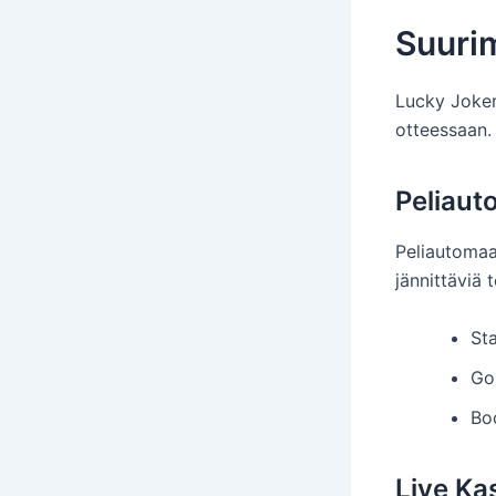
Suurim
Lucky Joker 
otteessaan.
Peliaut
Peliautomaa
jännittäviä 
St
Go
Bo
Live Ka