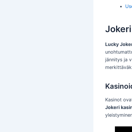
Us
Jokeri
Lucky Joke
unohtumatto
jännitys ja 
merkittäväks
Kasinoi
Kasinot ovat
Jokeri kasi
yleistymine