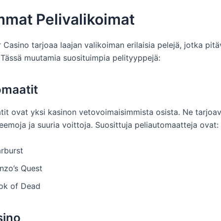
mat Pelivalikoimat
Casino tarjoaa laajan valikoiman erilaisia pelejä, jotka pitä
 Tässä muutamia suosituimpia pelityyppejä:
omaatit
tit ovat yksi kasinon vetovoimaisimmista osista. Ne tarjoa
teemoja ja suuria voittoja. Suosittuja peliautomaatteja ovat:
arburst
nzo’s Quest
ok of Dead
sino