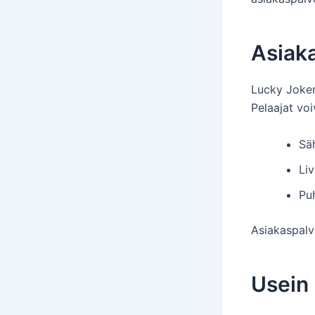
Asiaka
Lucky Joker
Pelaajat voi
Sä
Liv
Pu
Asiakaspalve
Usein