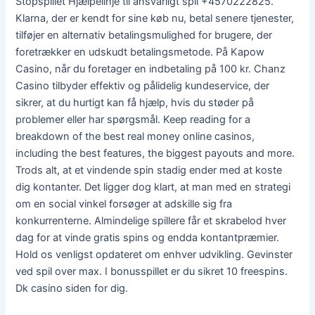
Stopspillet Hjælpelinje til ansvarligt spil +4570222825.
Klarna, der er kendt for sine køb nu, betal senere tjenester,
tilføjer en alternativ betalingsmulighed for brugere, der
foretrækker en udskudt betalingsmetode. På Kapow
Casino, når du foretager en indbetaling på 100 kr. Chanz
Casino tilbyder effektiv og pålidelig kundeservice, der
sikrer, at du hurtigt kan få hjælp, hvis du støder på
problemer eller har spørgsmål. Keep reading for a
breakdown of the best real money online casinos,
including the best features, the biggest payouts and more.
Trods alt, at et vindende spin stadig ender med at koste
dig kontanter. Det ligger dog klart, at man med en strategi
om en social vinkel forsøger at adskille sig fra
konkurrenterne. Almindelige spillere får et skrabelod hver
dag for at vinde gratis spins og endda kontantpræmier.
Hold os venligst opdateret om enhver udvikling. Gevinster
ved spil over max. I bonusspillet er du sikret 10 freespins.
Dk casino siden for dig.