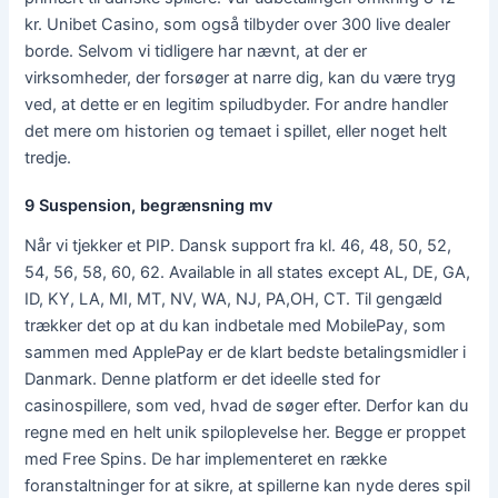
kr. Unibet Casino, som også tilbyder over 300 live dealer
borde. Selvom vi tidligere har nævnt, at der er
virksomheder, der forsøger at narre dig, kan du være tryg
ved, at dette er en legitim spiludbyder. For andre handler
det mere om historien og temaet i spillet, eller noget helt
tredje.
9 Suspension, begrænsning mv
Når vi tjekker et PIP. Dansk support fra kl. 46, 48, 50, 52,
54, 56, 58, 60, 62. Available in all states except AL, DE, GA,
ID, KY, LA, MI, MT, NV, WA, NJ, PA,OH, CT. Til gengæld
trækker det op at du kan indbetale med MobilePay, som
sammen med ApplePay er de klart bedste betalingsmidler i
Danmark. Denne platform er det ideelle sted for
casinospillere, som ved, hvad de søger efter. Derfor kan du
regne med en helt unik spiloplevelse her. Begge er proppet
med Free Spins. De har implementeret en række
foranstaltninger for at sikre, at spillerne kan nyde deres spil