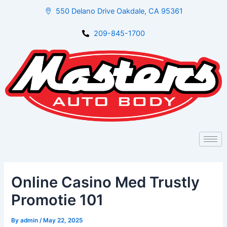
Skip
Post
550 Delano Drive Oakdale, CA 95361
to
navigation
content
209-845-1700
Online Casino Med Trustly
Promotie 101
By
admin
/
May 22, 2025