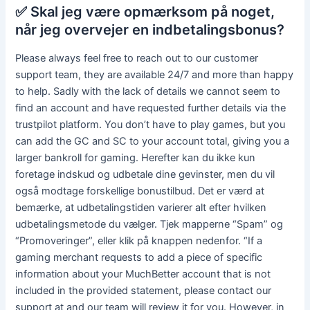
✅ Skal jeg være opmærksom på noget,
når jeg overvejer en indbetalingsbonus?
Please always feel free to reach out to our customer
support team, they are available 24/7 and more than happy
to help. Sadly with the lack of details we cannot seem to
find an account and have requested further details via the
trustpilot platform. You don’t have to play games, but you
can add the GC and SC to your account total, giving you a
larger bankroll for gaming. Herefter kan du ikke kun
foretage indskud og udbetale dine gevinster, men du vil
også modtage forskellige bonustilbud. Det er værd at
bemærke, at udbetalingstiden varierer alt efter hvilken
udbetalingsmetode du vælger. Tjek mapperne “Spam” og
“Promoveringer”, eller klik på knappen nedenfor. “If a
gaming merchant requests to add a piece of specific
information about your MuchBetter account that is not
included in the provided statement, please contact our
support at and our team will review it for you. However, in