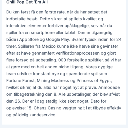
ChilliPop Get ‘Em All
Du kan først få den første rate, når du har satset det
indbetalte beløb. Dette sikrer, at spillets kvalitet og
interaktive elementer forbliver upåklagelige, selv når du
spiller fra en smartphone eller tablet. Den er tilgængelig
både i App Store og Google Play. Svarer typisk inden for 24
timer. Spilleren fra Mexico kunne ikke hæve sine gevinster
efter at have gennemført verifikationsprocessen og gjort
flere forsøg på udbetaling. 000 forskellige spiltitler, så vi har
at gøre med en helt anden niche tilgang. Vores dygtige
team udvikler konstant nye og spændende spil som
Fortune Forest, Mining Madness og Princess of Egypt,
hvilket sikrer, at du altid har noget nyt at prøve. Anmodede
om tilbagetrækning den 8. Alle udbetalinger, der blev afvist
den 26. Der er i dag stadig ikke sket noget. Dato for
oplevelse: 15. Chanz Casino vægter højt i at tilbyde effektiv
og pålidelig kundeservice.