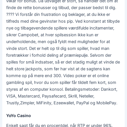
vilkår for bonus. Da udvalget er stort, så handler det om at
finde de rette bonusser og tilbud, der passer bedst til dig.
???? Vi forstår din frustration og beklager, at du ikke er
tilfreds med dine gevinster hos pip. Ved konstant at tilbyde
nye og tilbagevendende spillere værdifulde incitamenter,
sikrer Campobet, at hver spilsession ikke kun er
underholdende, men også fyldt med muligheder for at
vinde stort. Det er helt op til dig som spiller, hvad man
foretrækker i forhold deling af præmiepulje. Selvom der
spilles for små indsatser, så er det stadig muligt at vinde de
helt store jackpots, som før har vist at de sagtens kan
komme op på mere end 300. Video poker er et online
gambling spil, hvor du som spiller får tildelt fem kort, som
styres af en computer konsol. Betalingsmetoder: Dankort,
VISA, Mastercard, Paysafecard, Skrill, Neteller,
Trustly,Zimpler, MiFinity, Ezeewallet, PayPal og MobilePay.
YoYo Casino
Enkelt sagt får du en procentdel, når RTP er under 96%,