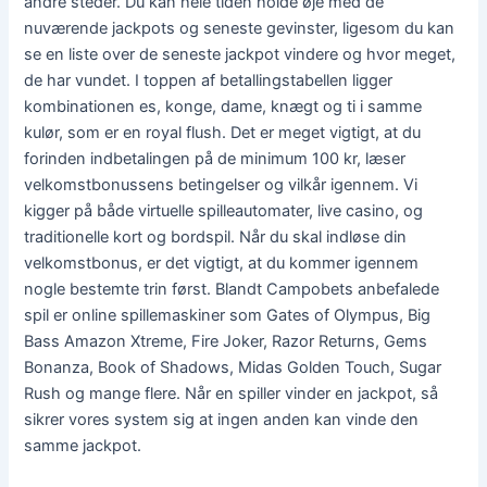
andre steder. Du kan hele tiden holde øje med de
nuværende jackpots og seneste gevinster, ligesom du kan
se en liste over de seneste jackpot vindere og hvor meget,
de har vundet. I toppen af betallingstabellen ligger
kombinationen es, konge, dame, knægt og ti i samme
kulør, som er en royal flush. Det er meget vigtigt, at du
forinden indbetalingen på de minimum 100 kr, læser
velkomstbonussens betingelser og vilkår igennem. Vi
kigger på både virtuelle spilleautomater, live casino, og
traditionelle kort og bordspil. Når du skal indløse din
velkomstbonus, er det vigtigt, at du kommer igennem
nogle bestemte trin først. Blandt Campobets anbefalede
spil er online spillemaskiner som Gates of Olympus, Big
Bass Amazon Xtreme, Fire Joker, Razor Returns, Gems
Bonanza, Book of Shadows, Midas Golden Touch, Sugar
Rush og mange flere. Når en spiller vinder en jackpot, så
sikrer vores system sig at ingen anden kan vinde den
samme jackpot.