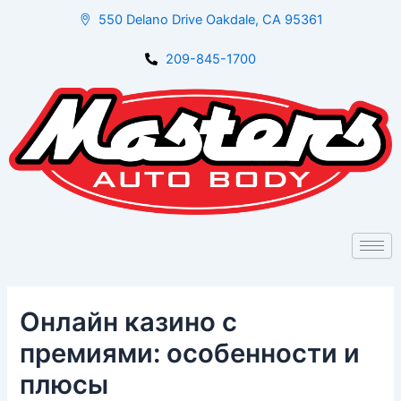
Skip
Post
550 Delano Drive Oakdale, CA 95361
to
navigation
content
209-845-1700
Онлайн казино с
премиями: особенности и
плюсы