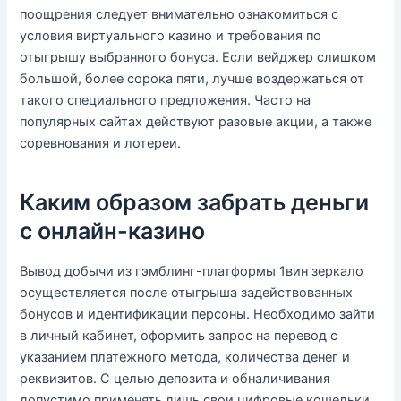
поощрения следует внимательно ознакомиться с
условия виртуального казино и требования по
отыгрышу выбранного бонуса. Если вейджер слишком
большой, более сорока пяти, лучше воздержаться от
такого специального предложения. Часто на
популярных сайтах действуют разовые акции, а также
соревнования и лотереи.
Каким образом забрать деньги
с онлайн-казино
Вывод добычи из гэмблинг-платформы 1вин зеркало
осуществляется после отыгрыша задействованных
бонусов и идентификации персоны. Необходимо зайти
в личный кабинет, оформить запрос на перевод с
указанием платежного метода, количества денег и
реквизитов. С целью депозита и обналичивания
допустимо применять лишь свои цифровые кошельки,