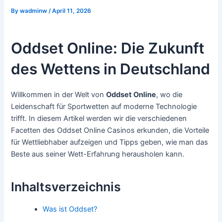
By
wadminw
/
April 11, 2026
Oddset Online: Die Zukunft
des Wettens in Deutschland
Willkommen in der Welt von
Oddset Online
, wo die
Leidenschaft für Sportwetten auf moderne Technologie
trifft. In diesem Artikel werden wir die verschiedenen
Facetten des Oddset Online Casinos erkunden, die Vorteile
für Wettliebhaber aufzeigen und Tipps geben, wie man das
Beste aus seiner Wett-Erfahrung herausholen kann.
Inhaltsverzeichnis
Was ist Oddset?