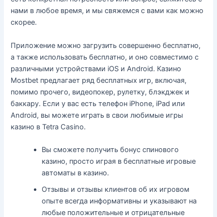
нами в любое время, и мы свяжемся с вами как можно
скорее.
Приложение можно загрузить совершенно бесплатно,
а также использовать бесплатно, и оно совместимо с
различными устройствами iOS и Android. Казино
Mostbet предлагает ряд бесплатных игр, включая,
помимо прочего, видеопокер, рулетку, блэкджек и
баккару. Если у вас есть телефон iPhone, iPad или
Android, вы можете играть в свои любимые игры
казино в Tetra Casino.
Вы сможете получить бонус спинового
казино, просто играя в бесплатные игровые
автоматы в казино.
Отзывы и отзывы клиентов об их игровом
опыте всегда информативны и указывают на
любые положительные и отрицательные