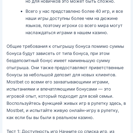
но для новичков это может быть сложно.
Всего у нас представлено более 40 игр, и все
наши игры доступны более чем на дюжине
языков, поэтому игроки со всего мира могут
наслаждаться играми в нашем казино.
Общие требования к отыгрышу бонуса помимо суммы
бонуса будут зависеть от типа бонуса, при этом
бездепозитный бонус имеет наименьшую сумму
отыгрыша. Они также предоставляют приветственные
бонусы за небольшой депозит для новых клиентов.
Mostbet со всеми его захватывающими играми,
испытаниями и впечатляющими бонусами — это
игровой опыт, который подходит для всей семьи.
Воспользуйтесь функцией живых игр в рулетку здесь, в
Mostbet, и испытайте живую онлайн-игру в рулетку,
как если бы вы были в реальном казино.
Тест 1: Доступность игр Начните со списка игр, из