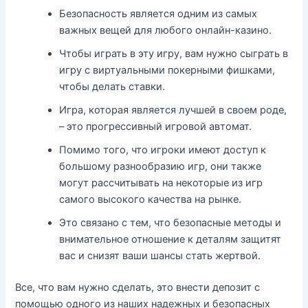
Безопасность является одним из самых
важных вещей для любого онлайн-казино.
Чтобы играть в эту игру, вам нужно сыграть в
игру с виртуальными покерными фишками,
чтобы делать ставки.
Игра, которая является лучшей в своем роде,
– это прогрессивный игровой автомат.
Помимо того, что игроки имеют доступ к
большому разнообразию игр, они также
могут рассчитывать на некоторые из игр
самого высокого качества на рынке.
Это связано с тем, что безопасные методы и
внимательное отношение к деталям защитят
вас и снизят ваши шансы стать жертвой.
Все, что вам нужно сделать, это внести депозит с
помощью одного из наших надежных и безопасных