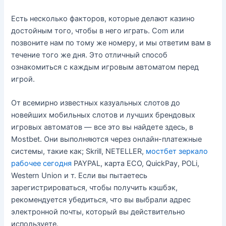
Есть несколько факторов, которые делают казино
достойным того, чтобы в него играть. Com или
позвоните нам по тому же номеру, и мы ответим вам в
течение того же дня. Это отличный способ
ознакомиться с каждым игровым автоматом перед
игрой.
От всемирно известных казуальных слотов до
новейших мобильных слотов и лучших брендовых
игровых автоматов — все это вы найдете здесь, в
Mostbet. Они выполняются через онлайн-платежные
системы, такие как; Skrill, NETELLER,
мостбет зеркало
рабочее сегодня
PAYPAL, карта ECO, QuickPay, POLi,
Western Union и т. Если вы пытаетесь
зарегистрироваться, чтобы получить кэшбэк,
рекомендуется убедиться, что вы выбрали адрес
электронной почты, который вы действительно
используете.