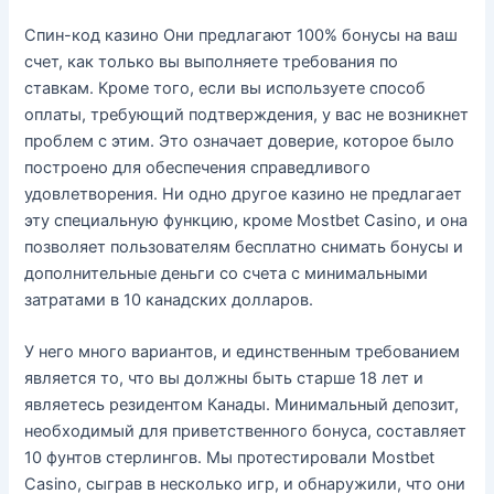
Спин-код казино Они предлагают 100% бонусы на ваш
счет, как только вы выполняете требования по
ставкам. Кроме того, если вы используете способ
оплаты, требующий подтверждения, у вас не возникнет
проблем с этим. Это означает доверие, которое было
построено для обеспечения справедливого
удовлетворения. Ни одно другое казино не предлагает
эту специальную функцию, кроме Mostbet Casino, и она
позволяет пользователям бесплатно снимать бонусы и
дополнительные деньги со счета с минимальными
затратами в 10 канадских долларов.
У него много вариантов, и единственным требованием
является то, что вы должны быть старше 18 лет и
являетесь резидентом Канады. Минимальный депозит,
необходимый для приветственного бонуса, составляет
10 фунтов стерлингов. Мы протестировали Mostbet
Casino, сыграв в несколько игр, и обнаружили, что они