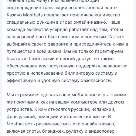
течение трех минут и мгновенно приходит
подтверждение транзакции по электронной почте.
Казино Mostbets предлагает приличное количество
специальных функций в играх онлайн-казино. Наша
команда экспертов усердно работает над тем, чтобы
ваш игровой опыт был приятным и полезным. Так что
выбирайте своего фаворита и присоединяйтесь к нам в
путешествии всей жизни. Мы не только гарантируем
быстрый, безопасный и легкий доступ, но также
обеспечиваем круглосуточную поддержку, невероятно
простую в использовании биллинговую систему и
эффективную и удобную систему безопасности.
Мы стремимся сделать ваши мобильные игры такими
же приятными, как на вашем компьютере или другом
устройстве. К ним относятся русский, испанский,
французский, немецкий и итальянский языки. В
Mostbet есть различные типы игр онлайн-казино,
включая слоты, блэкджек, рулетку и видеопокер.