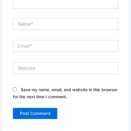
Name*
Email*
Website
Save my name, email, and website in this browser
for the next time I comment.