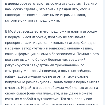
в целом соответствуют высоким стандартам. Все, что
вам нужно сделать, это войти в раздел игр, чтобы
насладиться всеми различными играми казино,
которые они могут предложить.
В Mostbet всегда есть что предложить новым игрокам
и вернувшимся игрокам, поэтому не забывайте
проверять наличие дополнительных наград. Как одно
из самых авторитетных и надежных онлайн-казино,
ваша информация с нами в безопасности. Помните, что
все выигрыши по бонусу бесплатных вращений
регулируются стандартными требованиями по
отыгрышу Mostbet. И новички, и опытные геймеры
найдут здесь лучшие новые игры, а также самые
популярные разновидности, занимающие первые места
в чартах. Играйте в свои любимые мобильные игры на
своем смартфоне или планшете, и вы даже можете
взять их с собой в путешествие! Так что, если у вас
есть конкретная потребность или вопрос, свяжитесь с