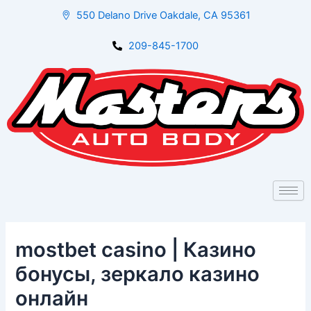
Skip
Post
550 Delano Drive Oakdale, CA 95361
to
navigation
content
209-845-1700
mostbet casino | Казино
бонусы, зеркало казино
онлайн