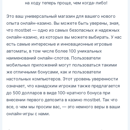
на ходу теперь проще, чем когда-либо!
Это ваш универсальный магазин для вашего нового
опыта онлайн-казино. Вы можете быть уверены, зная,
что mostbet — одно из самых безопасных и надежных
онлайн-казино, из которых вы можете выбирать. У нас
есть самые интересные и инновационные игровые
автоматы, в том числе более 100 уникальных
наименований онлайн-слотов. Пользователи
мобильных приложений могут пользоваться такими
же отличными бонусами, как и пользователи
настольных компьютеров. Этот уровень уверенности
означает, что канадским игрокам также предлагается
до 500 долларов в виде 100-кратного бонуса при
внесении первого депозита в казино mostbet. Так что
все, о чем мы просим вас, — это немного веры в ваши
онлайн-игры с нами.