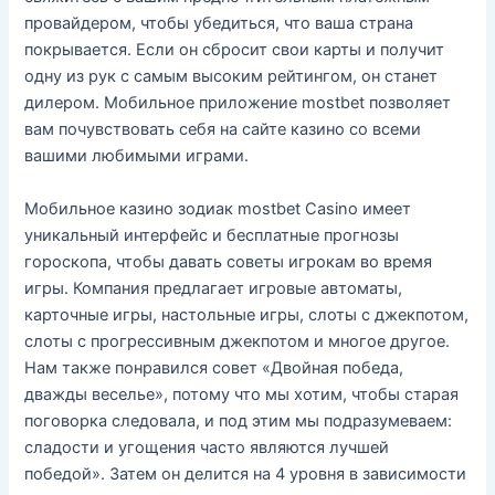
провайдером, чтобы убедиться, что ваша страна
покрывается. Если он сбросит свои карты и получит
одну из рук с самым высоким рейтингом, он станет
дилером. Мобильное приложение mostbet позволяет
вам почувствовать себя на сайте казино со всеми
вашими любимыми играми.
Мобильное казино зодиак mostbet Casino имеет
уникальный интерфейс и бесплатные прогнозы
гороскопа, чтобы давать советы игрокам во время
игры. Компания предлагает игровые автоматы,
карточные игры, настольные игры, слоты с джекпотом,
слоты с прогрессивным джекпотом и многое другое.
Нам также понравился совет «Двойная победа,
дважды веселье», потому что мы хотим, чтобы старая
поговорка следовала, и под этим мы подразумеваем:
сладости и угощения часто являются лучшей
победой». Затем он делится на 4 уровня в зависимости