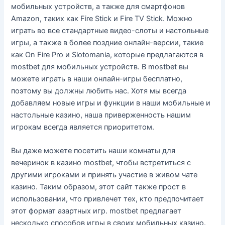
мобильных устройств, а также для смартфонов
Amazon, таких как Fire Stick и Fire TV Stick. Можно
играть во все стандартные видео-слоты и настольные
игры, а также в более поздние онлайн-версии, такие
как On Fire Pro и Slotomania, которые предлагаются в
mostbet для мобильных устройств. В mostbet вы
можете играть в наши онлайн-игры бесплатно,
поэтому вы должны любить нас. Хотя мы всегда
добавляем новые игры и функции в наши мобильные и
настольные казино, наша приверженность нашим
игрокам всегда является приоритетом.
Вы даже можете посетить наши комнаты для
вечеринок в казино mostbet, чтобы встретиться с
другими игроками и принять участие в живом чате
казино. Таким образом, этот сайт также прост в
использовании, что привлечет тех, кто предпочитает
этот формат азартных игр. mostbet предлагает
несколько способов игры в своих мобильных казино.