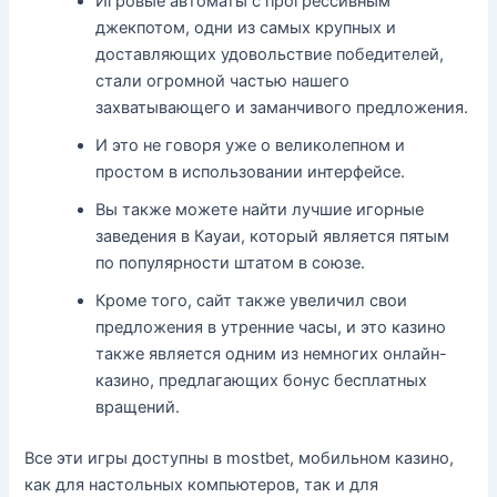
Игровые автоматы с прогрессивным
джекпотом, одни из самых крупных и
доставляющих удовольствие победителей,
стали огромной частью нашего
захватывающего и заманчивого предложения.
И это не говоря уже о великолепном и
простом в использовании интерфейсе.
Вы также можете найти лучшие игорные
заведения в Кауаи, который является пятым
по популярности штатом в союзе.
Кроме того, сайт также увеличил свои
предложения в утренние часы, и это казино
также является одним из немногих онлайн-
казино, предлагающих бонус бесплатных
вращений.
Все эти игры доступны в mostbet, мобильном казино,
как для настольных компьютеров, так и для