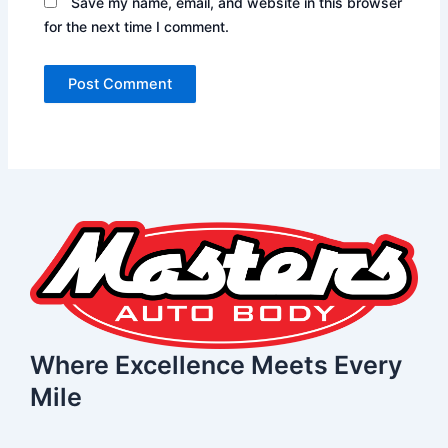
Save my name, email, and website in this browser
for the next time I comment.
Where Excellence Meets Every
Mile