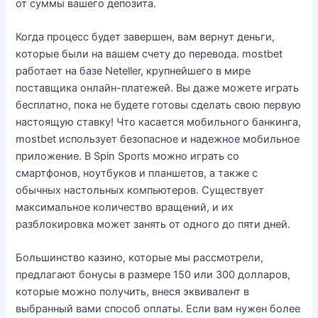
от суммы вашего депозита.
Когда процесс будет завершен, вам вернут деньги,
которые были на вашем счету до перевода. mostbet
работает на базе Neteller, крупнейшего в мире
поставщика онлайн-платежей. Вы даже можете играть
бесплатно, пока не будете готовы сделать свою первую
настоящую ставку! Что касается мобильного банкинга,
mostbet использует безопасное и надежное мобильное
приложение. В Spin Sports можно играть со
смартфонов, ноутбуков и планшетов, а также с
обычных настольных компьютеров. Существует
максимальное количество вращений, и их
разблокировка может занять от одного до пяти дней.
Большинство казино, которые мы рассмотрели,
предлагают бонусы в размере 150 или 300 долларов,
которые можно получить, внеся эквивалент в
выбранный вами способ оплаты. Если вам нужен более