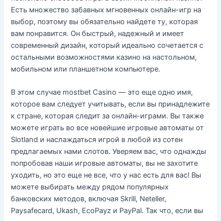
Есть множество забавных мгновенных онлайн-игр на
выбор, поэтому вы обязательно найдете ту, которая
вам понравится. Он быстрый, надежный и имеет
современный дизайн, который идеально сочетается с
остальными возможностями казино на настольном,
мобильном или планшетном компьютере.
В этом случае mostbet Casino — это еще одно имя,
которое вам следует учитывать, если вы принадлежите
к стране, которая следит за онлайн-играми. Вы также
можете играть во все новейшие игровые автоматы от
Slotland и наслаждаться игрой в любой из сотен
предлагаемых нами слотов. Уверяем вас, что однажды
попробовав наши игровые автоматы, вы не захотите
уходить, но это еще не все, что у нас есть для вас! Вы
можете выбирать между рядом популярных
банковских методов, включая Skrill, Neteller,
Paysafecard, Ukash, EcoPayz и PayPal. Так что, если вы