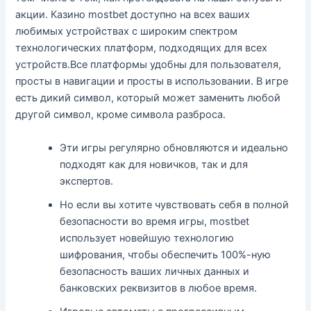
акции. Казино mostbet доступно на всех ваших
любимых устройствах с широким спектром
технологических платформ, подходящих для всех
устройств.Все платформы удобны для пользователя,
просты в навигации и просты в использовании. В игре
есть дикий символ, который может заменить любой
другой символ, кроме символа разброса.
Эти игры регулярно обновляются и идеально
подходят как для новичков, так и для
экспертов.
Но если вы хотите чувствовать себя в полной
безопасности во время игры, mostbet
использует новейшую технологию
шифрования, чтобы обеспечить 100%-ную
безопасность ваших личных данных и
банковских реквизитов в любое время.