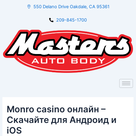
Skip
Post
550 Delano Drive Oakdale, CA 95361
to
navigation
content
209-845-1700
Monro casino онлайн –
Скачайте для Андроид и
iOS