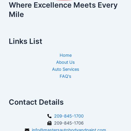
Where Excellence Meets Every
Mile
Links List
Home
About Us
Auto Services
FAQ's
Contact Details
209-845-1700
209-845-1706
info@mastersautobodyandpaint.com