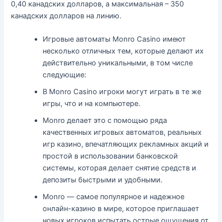
0,40 канадских долларов, а максимальная – 350
канадских долларов на линию.
Игровые автоматы Monro Casino имеют
несколько отличных тем, которые делают их
действительно уникальными, в том числе
следующие:
В Monro Casino игроки могут играть в те же
игры, что и на компьютере.
Monro делает это с помощью ряда
качественных игровых автоматов, реальных
игр казино, впечатляющих рекламных акций и
простой в использовании банковской
системы, которая делает снятие средств и
депозиты быстрыми и удобными.
Monro — самое популярное и надежное
онлайн-казино в мире, которое приглашает
новых игроков испытать острые ощущения от