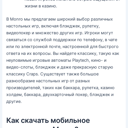
жизни в казино.
В Monro мы предлагаем широкий выбор различных
настольных игр, включая блэкджек, рулетку,
видеопокер и множество других игр. Игроки могут
связаться со службой поддержки по телефону, в чате
или по электронной почте, настроенной для быстрого
ответа на их вопросы. Вы найдете классику, такую как
неуловимые игровые автоматы Playtech, кино- и
видео-слоты, блэкджек и даже прекрасную старую
классику Craps. Существует также большое
разнообразие настольных игр от разных
производителей, таких как баккара, рулетка, казино
холдем, баккара, двухкарточный покер, блэкджек и
другие.
Как скачать мобильное