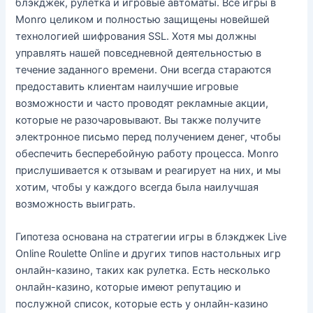
блэкджек, рулетка и игровые автоматы. Все игры в
Monro целиком и полностью защищены новейшей
технологией шифрования SSL. Хотя мы должны
управлять нашей повседневной деятельностью в
течение заданного времени. Они всегда стараются
предоставить клиентам наилучшие игровые
возможности и часто проводят рекламные акции,
которые не разочаровывают. Вы также получите
электронное письмо перед получением денег, чтобы
обеспечить бесперебойную работу процесса. Monro
прислушивается к отзывам и реагирует на них, и мы
хотим, чтобы у каждого всегда была наилучшая
возможность выиграть.
Гипотеза основана на стратегии игры в блэкджек Live
Online Roulette Online и других типов настольных игр
онлайн-казино, таких как рулетка. Есть несколько
онлайн-казино, которые имеют репутацию и
послужной список, которые есть у онлайн-казино