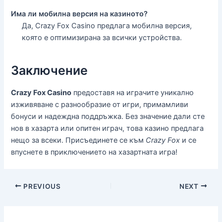
Има ли мобилна версия на казиното?
Да, Crazy Fox Casino предлага мобилна версия,
която е оптимизирана за всички устройства.
Заключение
Crazy Fox Casino
предоставя на играчите уникално
изживяване с разнообразие от игри, примамливи
бонуси и надеждна поддръжка. Без значение дали сте
нов в хазарта или опитен играч, това казино предлага
нещо за всеки. Присъединете се към
Crazy Fox
и се
впуснете в приключението на хазартната игра!
PREVIOUS
NEXT