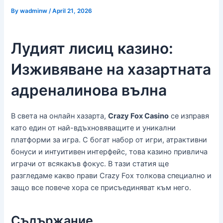
By
wadminw
/
April 21, 2026
Лудият лисиц казино:
Изживяване на хазартната
адреналинова вълна
В света на онлайн хазарта,
Crazy Fox Casino
се изправя
като един от най-вдъхновяващите и уникални
платформи за игра. С богат набор от игри, атрактивни
бонуси и интуитивен интерфейс, това казино привлича
играчи от всякакъв фокус. В тази статия ще
разгледаме какво прави Crazy Fox толкова специално и
защо все повече хора се присъединяват към него.
Съдържание