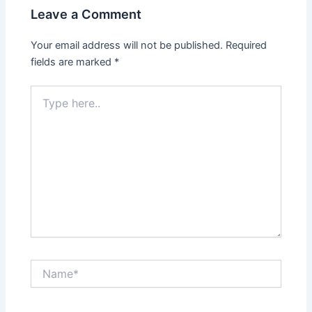
Leave a Comment
Your email address will not be published.
Required
fields are marked
*
Type
here..
Name*