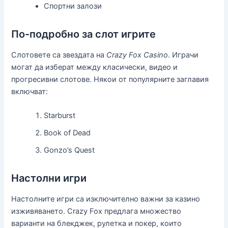
Спортни залози
По-подробно за слот игрите
Слотовете са звездата на
Crazy Fox Casino
. Играчи
могат да изберат между класически, видео и
прогресивни слотове. Някои от популярните заглавия
включват:
Starburst
Book of Dead
Gonzo’s Quest
Настолни игри
Настолните игри са изключително важни за казино
изживяването. Crazy Fox предлага множество
варианти на блекджек, рулетка и покер, които