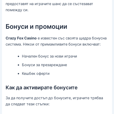
предоставят на играчите шанс да се състезават
помежду си.
Бонуси и промоции
Crazy Fox Casino
е известен със своята щедра бонусна
система. Някои от примамливите бонуси включват:
Начален бонус за нови играчи
Бонуси за презареждане
Кешбек оферти
Как да активирате бонусите
За да получите достъп до бонусите, играчите трябва
да следват тези стъпки: