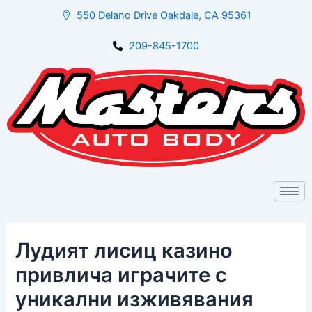
Skip
Post
550 Delano Drive Oakdale, CA 95361
to
navigation
content
209-845-1700
Лудият лисиц казино
привлича играчите с
уникални изживявания