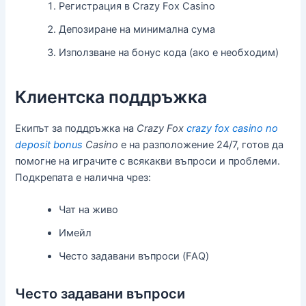
Регистрация в Crazy Fox Casino
Депозиране на минимална сума
Използване на бонус кода (ако е необходим)
Клиентска поддръжка
Екипът за поддръжка на
Crazy Fox
crazy fox casino no
deposit bonus
Casino
е на разположение 24/7, готов да
помогне на играчите с всякакви въпроси и проблеми.
Подкрепата е налична чрез:
Чат на живо
Имейл
Често задавани въпроси (FAQ)
Често задавани въпроси