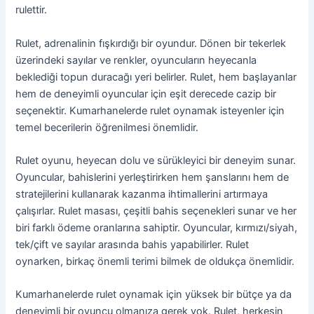
rulettir.
Rulet, adrenalinin fışkırdığı bir oyundur. Dönen bir tekerlek
üzerindeki sayılar ve renkler, oyuncuların heyecanla
beklediği topun duracağı yeri belirler. Rulet, hem başlayanlar
hem de deneyimli oyuncular için eşit derecede cazip bir
seçenektir. Kumarhanelerde rulet oynamak isteyenler için
temel becerilerin öğrenilmesi önemlidir.
Rulet oyunu, heyecan dolu ve sürükleyici bir deneyim sunar.
Oyuncular, bahislerini yerleştirirken hem şanslarını hem de
stratejilerini kullanarak kazanma ihtimallerini artırmaya
çalışırlar. Rulet masası, çeşitli bahis seçenekleri sunar ve her
biri farklı ödeme oranlarına sahiptir. Oyuncular, kırmızı/siyah,
tek/çift ve sayılar arasında bahis yapabilirler. Rulet
oynarken, birkaç önemli terimi bilmek de oldukça önemlidir.
Kumarhanelerde rulet oynamak için yüksek bir bütçe ya da
deneyimli bir oyuncu olmanıza gerek yok. Rulet, herkesin