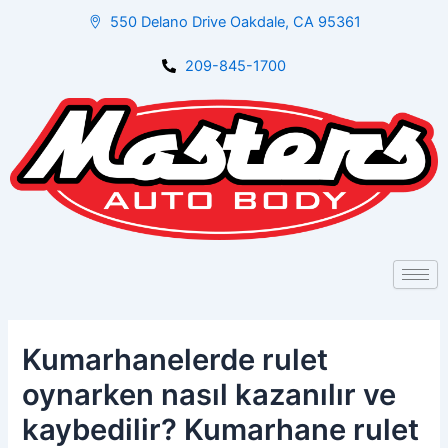
Skip
Post
550 Delano Drive Oakdale, CA 95361
to
navigation
content
209-845-1700
Kumarhanelerde rulet
oynarken nasıl kazanılır ve
kaybedilir? Kumarhane rulet