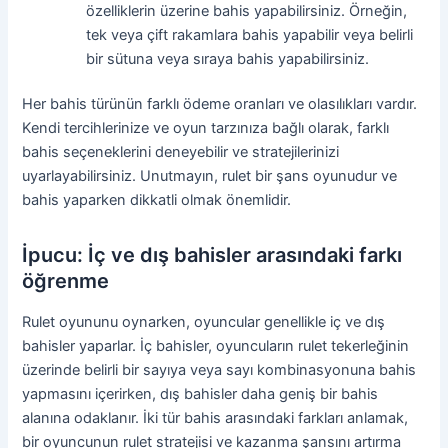
özelliklerin üzerine bahis yapabilirsiniz. Örneğin,
tek veya çift rakamlara bahis yapabilir veya belirli
bir sütuna veya sıraya bahis yapabilirsiniz.
Her bahis türünün farklı ödeme oranları ve olasılıkları vardır.
Kendi tercihlerinize ve oyun tarzınıza bağlı olarak, farklı
bahis seçeneklerini deneyebilir ve stratejilerinizi
uyarlayabilirsiniz. Unutmayın, rulet bir şans oyunudur ve
bahis yaparken dikkatli olmak önemlidir.
İpucu: İç ve dış bahisler arasındaki farkı
öğrenme
Rulet oyununu oynarken, oyuncular genellikle iç ve dış
bahisler yaparlar. İç bahisler, oyuncuların rulet tekerleğinin
üzerinde belirli bir sayıya veya sayı kombinasyonuna bahis
yapmasını içerirken, dış bahisler daha geniş bir bahis
alanına odaklanır. İki tür bahis arasındaki farkları anlamak,
bir oyuncunun rulet stratejisi ve kazanma şansını artırma