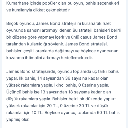
Kumarhane içinde popüler olan bu oyun, bahis seçenekleri
ve kurallarıyla dikkat çekmektedir.
Birçok oyuncu, James Bond stratejisini kullanarak rulet
oyununda şansını artırmayı dener. Bu strateji, bahisleri belirli
bir düzene göre yapmayı içerir ve ünlü casus James Bond
tarafından kullanıldığı söylenir. James Bond stratejisi,
bahisleri çeşitli oranlarda dağıtmayı ve böylece oyuncunun
kazanma ihtimalini artırmayı hedeflemektedir.
James Bond stratejisinde, oyuncu toplamda üç farklı bahis
yapar. İlk bahis, 14 sayısından 36 sayısına kadar olan
yüksek rakamlara yapılır. İkinci bahis, 0 üzerine yapılır.
Üçüncü bahis ise 13 sayısından 18 sayısına kadar olan
düşük rakamlara yapılır. Bahisler belirli bir düzende yapılır:
yüksek rakamlar için 20 TL, 0 üzerine 30 TL ve düşük
rakamlar için 10 TL. Böylece oyuncu, toplamda 60 TL bahis
yapmış olur.