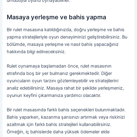
umuduyla oyunu oynayabilirler.
Masaya yerleşme ve bahis yapma
Bir rulet masasına katıldığınızda, doğru yerleşme ve bahis
yapma stratejileriyle oyun deneyiminizi geliştirebilirsiniz. Bu
bölümde, masaya yerleşme ve nasıl bahis yapacağınız
hakkında bilgi edineceksiniz.
Rulet oynamaya başlamadan önce, rulet masasının
etrafında boş bir yer bulmanız gerekmektedir. Diğer
oyuncuların oyun tarzını gözlemleyebilir ve stratejilerini
analiz edebilirsiniz. Masaya rahat bir şekilde yerleşmeniz,
oyunun keyfini çıkarmanıza yardımcı olacaktır.
Bir rulet masasında farklı bahis seçenekleri bulunmaktadır.
Bahis yaparken, kazanma şansınızı artırmak veya riskinizi
azaltmak için farklı bahis stratejileri kullanabilirsiniz.
Örneğin, iç bahislerde daha yüksek ödemeler elde