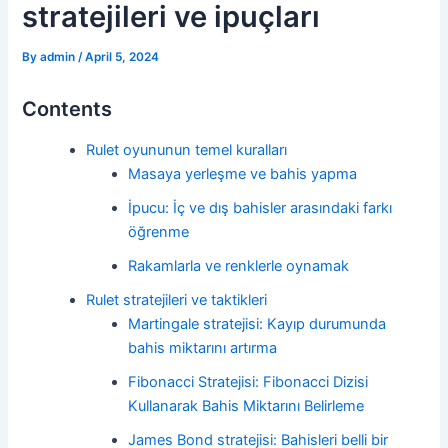
stratejileri ve ipuçları
By
admin
/
April 5, 2024
Contents
Rulet oyununun temel kuralları
Masaya yerleşme ve bahis yapma
İpucu: İç ve dış bahisler arasındaki farkı
öğrenme
Rakamlarla ve renklerle oynamak
Rulet stratejileri ve taktikleri
Martingale stratejisi: Kayıp durumunda
bahis miktarını artırma
Fibonacci Stratejisi: Fibonacci Dizisi
Kullanarak Bahis Miktarını Belirleme
James Bond stratejisi: Bahisleri belli bir