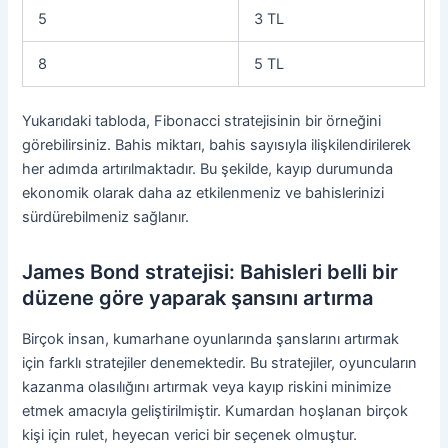
5
3 TL
8
5 TL
Yukarıdaki tabloda, Fibonacci stratejisinin bir örneğini
görebilirsiniz. Bahis miktarı, bahis sayısıyla ilişkilendirilerek
her adımda artırılmaktadır. Bu şekilde, kayıp durumunda
ekonomik olarak daha az etkilenmeniz ve bahislerinizi
sürdürebilmeniz sağlanır.
James Bond stratejisi: Bahisleri belli bir
düzene göre yaparak şansını artırma
Birçok insan, kumarhane oyunlarında şanslarını artırmak
için farklı stratejiler denemektedir. Bu stratejiler, oyuncuların
kazanma olasılığını artırmak veya kayıp riskini minimize
etmek amacıyla geliştirilmiştir. Kumardan hoşlanan birçok
kişi için rulet, heyecan verici bir seçenek olmuştur.