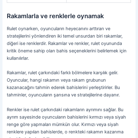
Rakamlarla ve renklerle oynamak
Rulet oynarken, oyuncuların heyecanını arttıran ve
stratejilerini yönlendiren iki temel unsurdan biri rakamlar,
diğeri ise renklerdir. Rakamlar ve renkler, rulet oyununda
kritik öneme sahip olan bahis seçeneklerini belirlemek için
kullanılırlar.
Rakamlar, rulet çarkındaki farklı bölmelere karşılık gelir.
Oyuncular, hangi rakamın veya rakam grubunun
kazanacağını tahmin ederek bahislerini yerleştirirler. Bu
tahminler, oyuncuların şansına ve stratejilerine dayanır.
Renkler ise rulet çarkındaki rakamların ayrımını sağlar. Bu
ayrım sayesinde oyuncuların bahislerini kırmızı veya siyah
renge göre yapmaları mümkün olur. Kırmızı veya siyah
renklere yapılan bahislerde, o renkteki rakamın kazanma