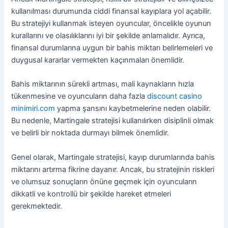
kullanılması durumunda ciddi finansal kayıplara yol açabilir.
Bu stratejiyi kullanmak isteyen oyuncular, öncelikle oyunun
kurallarını ve olasılıklarını iyi bir şekilde anlamalıdır. Ayrıca,
finansal durumlarına uygun bir bahis miktarı belirlemeleri ve
duygusal kararlar vermekten kaçınmaları önemlidir.
Bahis miktarının sürekli artması, mali kaynakların hızla
tükenmesine ve oyuncuların daha fazla
discount casino
minimiri.com
yapma şansını kaybetmelerine neden olabilir.
Bu nedenle, Martingale stratejisi kullanılırken disiplinli olmak
ve belirli bir noktada durmayı bilmek önemlidir.
Genel olarak, Martingale stratejisi, kayıp durumlarında bahis
miktarını artırma fikrine dayanır. Ancak, bu stratejinin riskleri
ve olumsuz sonuçların önüne geçmek için oyuncuların
dikkatli ve kontrollü bir şekilde hareket etmeleri
gerekmektedir.