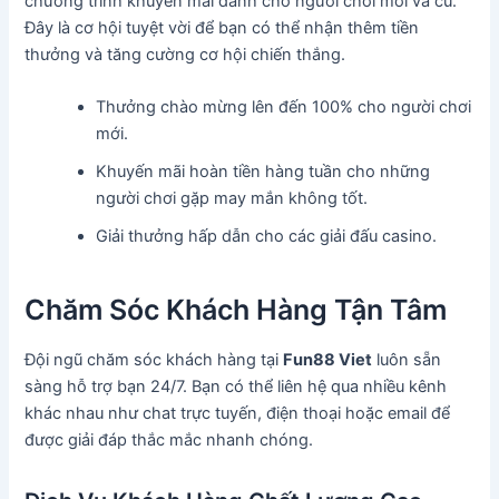
chương trình khuyến mãi dành cho người chơi mới và cũ.
Đây là cơ hội tuyệt vời để bạn có thể nhận thêm tiền
thưởng và tăng cường cơ hội chiến thắng.
Thưởng chào mừng lên đến 100% cho người chơi
mới.
Khuyến mãi hoàn tiền hàng tuần cho những
người chơi gặp may mắn không tốt.
Giải thưởng hấp dẫn cho các giải đấu casino.
Chăm Sóc Khách Hàng Tận Tâm
Đội ngũ chăm sóc khách hàng tại
Fun88 Viet
luôn sẵn
sàng hỗ trợ bạn 24/7. Bạn có thể liên hệ qua nhiều kênh
khác nhau như chat trực tuyến, điện thoại hoặc email để
được giải đáp thắc mắc nhanh chóng.