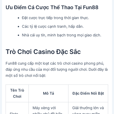
Ưu Điểm Cá Cược Thể Thao Tại Fun88
Đặt cược trực tiếp trong thời gian thực.
Các tỷ lệ cược cạnh tranh, hấp dẫn.
Nhà cái uy tín, minh bạch trong mọi giao dịch.
Trò Chơi Casino Đặc Sắc
Fun88 cung cấp một loạt các trò chơi casino phong phú,
đáp ứng nhu cầu của mọi đối tượng người chơi. Dưới đây là
một số trò chơi nổi bật:
Tên Trò
Mô Tả
Đặc Điểm Nổi Bật
Chơi
Máy xèng với
Giải thưởng lớn và
Slots
nhiều chủ đề hấp
vòng quay miễn