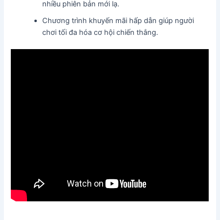
nhiều phiên bản mới lạ.
Chương trình khuyến mãi hấp dẫn giúp người
chơi tối đa hóa cơ hội chiến thắng.