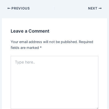
PREVIOUS
NEXT
Leave a Comment
Your email address will not be published.
Required
fields are marked
*
Type
here..