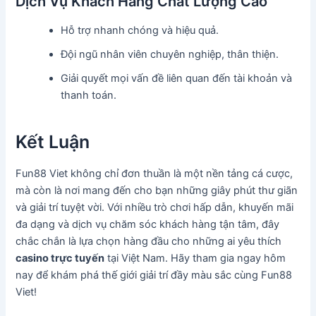
Dịch Vụ Khách Hàng Chất Lượng Cao
Hỗ trợ nhanh chóng và hiệu quả.
Đội ngũ nhân viên chuyên nghiệp, thân thiện.
Giải quyết mọi vấn đề liên quan đến tài khoản và
thanh toán.
Kết Luận
Fun88 Viet không chỉ đơn thuần là một nền tảng cá cược,
mà còn là nơi mang đến cho bạn những giây phút thư giãn
và giải trí tuyệt vời. Với nhiều trò chơi hấp dẫn, khuyến mãi
đa dạng và dịch vụ chăm sóc khách hàng tận tâm, đây
chắc chắn là lựa chọn hàng đầu cho những ai yêu thích
casino trực tuyến
tại Việt Nam. Hãy tham gia ngay hôm
nay để khám phá thế giới giải trí đầy màu sắc cùng Fun88
Viet!