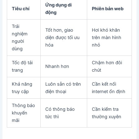
Ứng dụng di
Tiêu chí
Phiên bản web
động
Trải
Tốt hơn, giao
Hơi khó khăn
nghiệm
diện được tối ưu
trên màn hình
người
hóa
nhỏ
dùng
Tốc độ tải
Chậm hơn đôi
Nhanh hơn
trang
chút
Khả năng
Luôn sẵn có trên
Cần kết nối
truy cập
điện thoại
internet ổn định
Thông báo
Có thông báo
Cần kiểm tra
khuyến
tức thì
thường xuyên
mãi