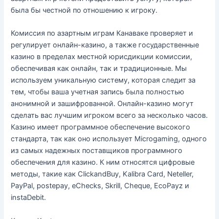
была бы честной по отношению к игроку.
Комиссия по азартным играм Канаваке проверяет и
регулирует онлайн-казино, а также государственные
казино в пределах местной юрисдикции комиссии,
обеспечивая как онлайн, так и традиционные. Мы
используем уникальную систему, которая следит за
тем, чтобы ваша учетная запись была полностью
анонимной и зашифрованной. Онлайн-казино могут
сделать вас лучшим игроком всего за несколько часов.
Казино имеет программное обеспечение высокого
стандарта, так как оно использует Microgaming, одного
из самых надежных поставщиков программного
обеспечения для казино. К ним относятся цифровые
методы, такие как ClickandBuy, Kalibra Card, Neteller,
PayPal, postepay, eChecks, Skrill, Cheque, EcoPayz и
instaDebit.