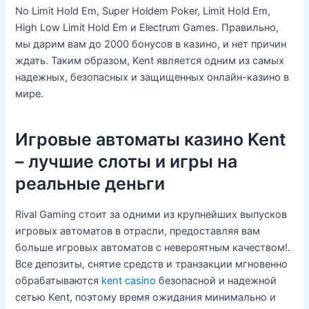
No Limit Hold Em, Super Holdem Poker, Limit Hold Em,
High Low Limit Hold Em и Electrum Games. Правильно,
мы дарим вам до 2000 бонусов в казино, и нет причин
ждать. Таким образом, Kent является одним из самых
надежных, безопасных и защищенных онлайн-казино в
мире.
Игровые автоматы казино Kent
– лучшие слоты и игры на
реальные деньги
Rival Gaming стоит за одними из крупнейших выпусков
игровых автоматов в отрасли, предоставляя вам
больше игровых автоматов с невероятным качеством!.
Все депозиты, снятие средств и транзакции мгновенно
обрабатываются
kent casino
безопасной и надежной
сетью Kent, поэтому время ожидания минимально и