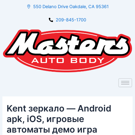
Skip
Post
550 Delano Drive Oakdale, CA 95361
to
navigation
content
209-845-1700
Kent зеркало — Android
apk, iOS, игровые
автоматы демо игра