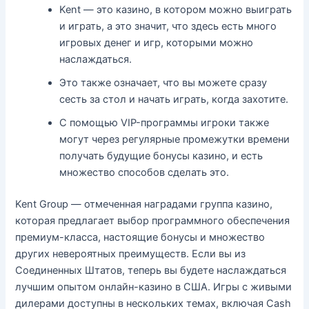
Kent — это казино, в котором можно выиграть
и играть, а это значит, что здесь есть много
игровых денег и игр, которыми можно
наслаждаться.
Это также означает, что вы можете сразу
сесть за стол и начать играть, когда захотите.
С помощью VIP-программы игроки также
могут через регулярные промежутки времени
получать будущие бонусы казино, и есть
множество способов сделать это.
Kent Group — отмеченная наградами группа казино,
которая предлагает выбор программного обеспечения
премиум-класса, настоящие бонусы и множество
других невероятных преимуществ. Если вы из
Соединенных Штатов, теперь вы будете наслаждаться
лучшим опытом онлайн-казино в США. Игры с живыми
дилерами доступны в нескольких темах, включая Cash