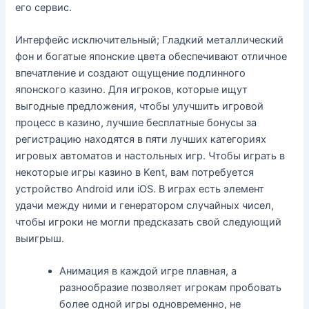
его сервис.
Интерфейс исключительный; Гладкий металлический
фон и богатые японские цвета обеспечивают отличное
впечатление и создают ощущение подлинного
японского казино. Для игроков, которые ищут
выгодные предложения, чтобы улучшить игровой
процесс в казино, лучшие бесплатные бонусы за
регистрацию находятся в пяти лучших категориях
игровых автоматов и настольных игр. Чтобы играть в
некоторые игры казино в Kent, вам потребуется
устройство Android или iOS. В играх есть элемент
удачи между ними и генератором случайных чисел,
чтобы игроки не могли предсказать свой следующий
выигрыш.
Анимация в каждой игре плавная, а
разнообразие позволяет игрокам пробовать
более одной игры одновременно, не