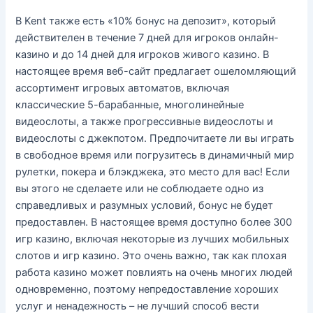
В Kent также есть «10% бонус на депозит», который
действителен в течение 7 дней для игроков онлайн-
казино и до 14 дней для игроков живого казино. В
настоящее время веб-сайт предлагает ошеломляющий
ассортимент игровых автоматов, включая
классические 5-барабанные, многолинейные
видеослоты, а также прогрессивные видеослоты и
видеослоты с джекпотом. Предпочитаете ли вы играть
в свободное время или погрузитесь в динамичный мир
рулетки, покера и блэкджека, это место для вас! Если
вы этого не сделаете или не соблюдаете одно из
справедливых и разумных условий, бонус не будет
предоставлен. В настоящее время доступно более 300
игр казино, включая некоторые из лучших мобильных
слотов и игр казино. Это очень важно, так как плохая
работа казино может повлиять на очень многих людей
одновременно, поэтому непредоставление хороших
услуг и ненадежность – не лучший способ вести