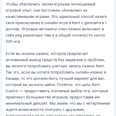
Чтобы обеспечить своим игрокам полноценный
игровой опыт, они постоянно обновляют их
качественными играми. Это идеальный способ начать
свое приключение в онлайн-игре в Kent с депозита в 1
доллар. Игровые автоматы спин-казино включают в
себя ряд различных тем и в общей сложности около
500 игр.
Если вы искали казино, которое предлагает
мгновенный вывод средств без задержек и проблем,
вы можете попробовать учетную запись казино Kent.
Так что, если вы хотите попробовать онлайн-казино в
Канаде, то это должен быть лучший вариант для вас,
который вы можете найти. Понятно, что цель Kent
Casino — предоставить огромный выбор игр, которые
привлекут большинство игроков, предоставив им
минимальный депозит. Мы знаем, что вы с нетерпением
ждете возможности поиграть с друзьями,
путешествуете ли вы или только что вернулись из