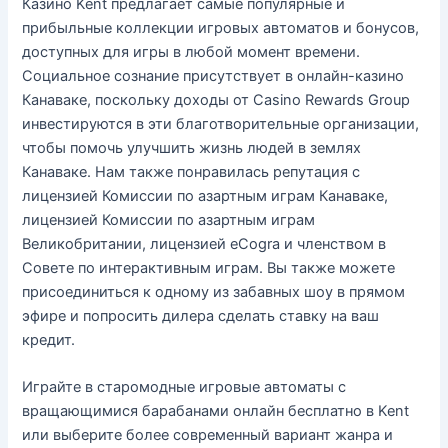
Казино Kent предлагает самые популярные и
прибыльные коллекции игровых автоматов и бонусов,
доступных для игры в любой момент времени.
Социальное сознание присутствует в онлайн-казино
Канаваке, поскольку доходы от Casino Rewards Group
инвестируются в эти благотворительные организации,
чтобы помочь улучшить жизнь людей в землях
Канаваке. Нам также понравилась репутация с
лицензией Комиссии по азартным играм Канаваке,
лицензией Комиссии по азартным играм
Великобритании, лицензией eCogra и членством в
Совете по интерактивным играм. Вы также можете
присоединиться к одному из забавных шоу в прямом
эфире и попросить дилера сделать ставку на ваш
кредит.
Играйте в старомодные игровые автоматы с
вращающимися барабанами онлайн бесплатно в Kent
или выберите более современный вариант жанра и