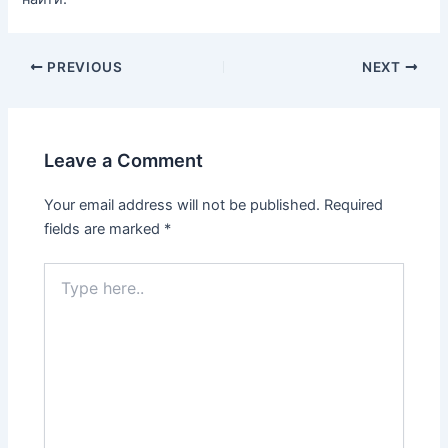
PREVIOUS
NEXT
Leave a Comment
Your email address will not be published.
Required
fields are marked
*
Type
here..