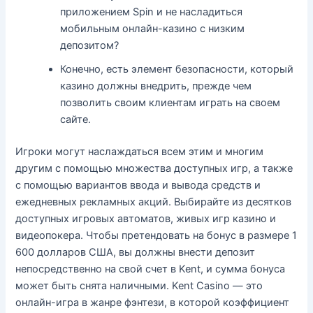
приложением Spin и не насладиться
мобильным онлайн-казино с низким
депозитом?
Конечно, есть элемент безопасности, который
казино должны внедрить, прежде чем
позволить своим клиентам играть на своем
сайте.
Игроки могут наслаждаться всем этим и многим
другим с помощью множества доступных игр, а также
с помощью вариантов ввода и вывода средств и
ежедневных рекламных акций. Выбирайте из десятков
доступных игровых автоматов, живых игр казино и
видеопокера. Чтобы претендовать на бонус в размере 1
600 долларов США, вы должны внести депозит
непосредственно на свой счет в Kent, и сумма бонуса
может быть снята наличными. Kent Casino — это
онлайн-игра в жанре фэнтези, в которой коэффициент