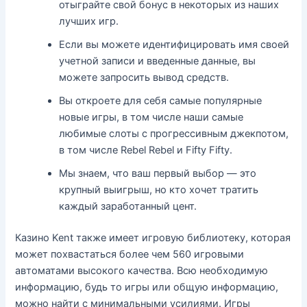
отыграйте свой бонус в некоторых из наших
лучших игр.
Если вы можете идентифицировать имя своей
учетной записи и введенные данные, вы
можете запросить вывод средств.
Вы откроете для себя самые популярные
новые игры, в том числе наши самые
любимые слоты с прогрессивным джекпотом,
в том числе Rebel Rebel и Fifty Fifty.
Мы знаем, что ваш первый выбор — это
крупный выигрыш, но кто хочет тратить
каждый заработанный цент.
Казино Kent также имеет игровую библиотеку, которая
может похвастаться более чем 560 игровыми
автоматами высокого качества. Всю необходимую
информацию, будь то игры или общую информацию,
можно найти с минимальными усилиями. Игры