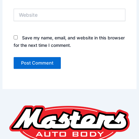
Website
Save my name, email, and website in this browser
for the next time I comment.