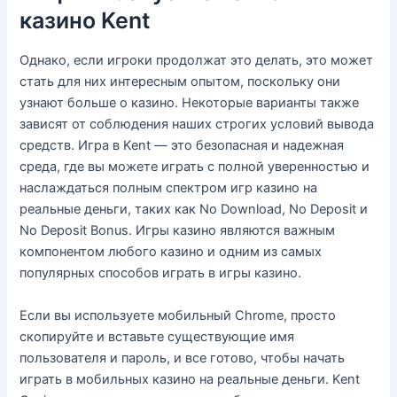
казино Kent
Однако, если игроки продолжат это делать, это может
стать для них интересным опытом, поскольку они
узнают больше о казино. Некоторые варианты также
зависят от соблюдения наших строгих условий вывода
средств. Игра в Kent — это безопасная и надежная
среда, где вы можете играть с полной уверенностью и
наслаждаться полным спектром игр казино на
реальные деньги, таких как No Download, No Deposit и
No Deposit Bonus. Игры казино являются важным
компонентом любого казино и одним из самых
популярных способов играть в игры казино.
Если вы используете мобильный Chrome, просто
скопируйте и вставьте существующие имя
пользователя и пароль, и все готово, чтобы начать
играть в мобильных казино на реальные деньги. Kent