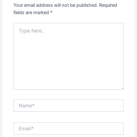
Your email address will not be published.
Required
fields are marked
*
Type
here..
Name*
Email*