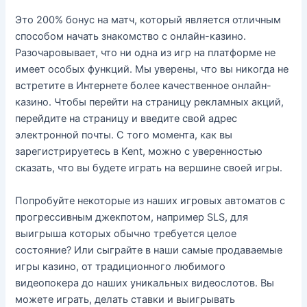
Это 200% бонус на матч, который является отличным
способом начать знакомство с онлайн-казино.
Разочаровывает, что ни одна из игр на платформе не
имеет особых функций. Мы уверены, что вы никогда не
встретите в Интернете более качественное онлайн-
казино. Чтобы перейти на страницу рекламных акций,
перейдите на страницу и введите свой адрес
электронной почты. С того момента, как вы
зарегистрируетесь в Kent, можно с уверенностью
сказать, что вы будете играть на вершине своей игры.
Попробуйте некоторые из наших игровых автоматов с
прогрессивным джекпотом, например SLS, для
выигрыша которых обычно требуется целое
состояние? Или сыграйте в наши самые продаваемые
игры казино, от традиционного любимого
видеопокера до наших уникальных видеослотов. Вы
можете играть, делать ставки и выигрывать