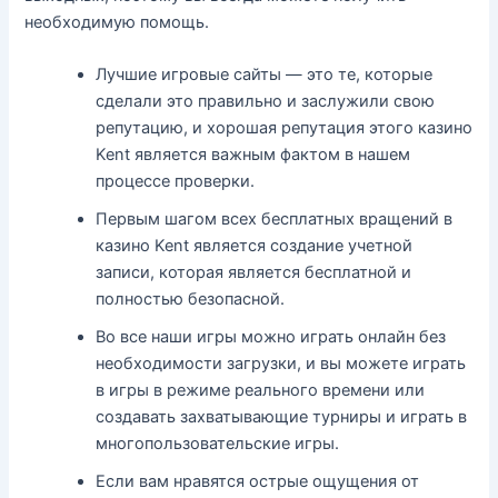
необходимую помощь.
Лучшие игровые сайты — это те, которые
сделали это правильно и заслужили свою
репутацию, и хорошая репутация этого казино
Kent является важным фактом в нашем
процессе проверки.
Первым шагом всех бесплатных вращений в
казино Kent является создание учетной
записи, которая является бесплатной и
полностью безопасной.
Во все наши игры можно играть онлайн без
необходимости загрузки, и вы можете играть
в игры в режиме реального времени или
создавать захватывающие турниры и играть в
многопользовательские игры.
Если вам нравятся острые ощущения от