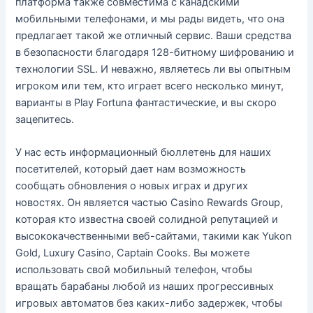
платформа также совместима с канадскими
мобильными телефонами, и мы рады видеть, что она
предлагает такой же отличный сервис. Ваши средства
в безопасности благодаря 128-битному шифрованию и
технологии SSL. И неважно, являетесь ли вы опытным
игроком или тем, кто играет всего несколько минут,
варианты в Play Fortuna фантастические, и вы скоро
зацепитесь.
У нас есть информационный бюллетень для наших
посетителей, который дает нам возможность
сообщать обновления о новых играх и других
новостях. Он является частью Casino Rewards Group,
которая кто известна своей солидной репутацией и
высококачественными веб-сайтами, такими как Yukon
Gold, Luxury Casino, Captain Cooks. Вы можете
использовать свой мобильный телефон, чтобы
вращать барабаны любой из наших прогрессивных
игровых автоматов без каких-либо задержек, чтобы