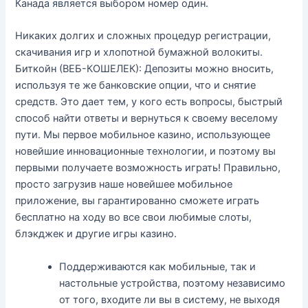
Канада является выбором номер один.
Никаких долгих и сложных процедур регистрации,
скачивания игр и хлопотной бумажной волокиты.
Биткойн (ВЕБ-КОШЕЛЕК): Депозиты можно вносить,
используя те же банковские опции, что и снятие
средств. Это дает тем, у кого есть вопросы, быстрый
способ найти ответы и вернуться к своему веселому
пути. Мы первое мобильное казино, использующее
новейшие инновационные технологии, и поэтому вы
первыми получаете возможность играть! Правильно,
просто загрузив наше новейшее мобильное
приложение, вы гарантированно сможете играть
бесплатно на ходу во все свои любимые слоты,
блэкджек и другие игры казино.
Поддерживаются как мобильные, так и
настольные устройства, поэтому независимо
от того, входите ли вы в систему, не выходя