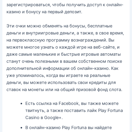
зарегистрироваться, чтобы получить доступ к онлайн-
казино и бонусу на первый депозит.
Эти очки можно обменять на бонусы, бесплатные
деньги и внутриигровые деньги, а также, в свое время,
на первоклассную программу вознаграждений. Вы
можете многое узнать о каждой игре на веб-сайте, и
даже самые маленькие и быстрые игровые автоматы
станут очень полезными в вашем собственном поиске
дополнительной информации об онлайн-казино. Как
уже упоминалось, когда вы играете на реальные
деньги, вы можете использовать свои кредиты для
ставок на монеты или на общий призовой фонд слота.
Есть ссылка на Facebook, вы также можете
твитнуть, а также поставить лайк Play Fortuna
Casino в Google+.
В онлайн-казино Play Fortuna вы найдете