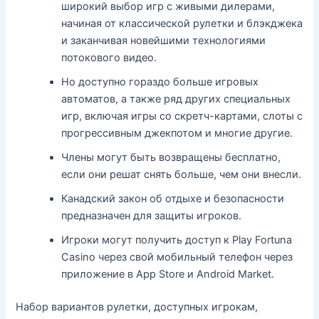
широкий выбор игр с живыми дилерами,
начиная от классической рулетки и блэкджека
и заканчивая новейшими технологиями
потокового видео.
Но доступно гораздо больше игровых
автоматов, а также ряд других специальных
игр, включая игры со скретч-картами, слоты с
прогрессивным джекпотом и многие другие.
Члены могут быть возвращены бесплатно,
если они решат снять больше, чем они внесли.
Канадский закон об отдыхе и безопасности
предназначен для защиты игроков.
Игроки могут получить доступ к Play Fortuna
Casino через свой мобильный телефон через
приложение в App Store и Android Market.
Набор вариантов рулетки, доступных игрокам,