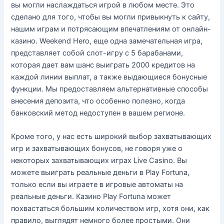
вы могли наслаждаться игрой в любом месте. Это
сделано для того, чтобы вы могли привыкнуть к сайту,
нашим играм и потрясающим впечатлениям от онлайн-
казино. Weekend Hero, еще одна замечательная игра,
представляет собой слот-игру с 5 барабанами,
которая дает вам шанс выиграть 2000 кредитов на
каждой линии выплат, а также выдающиеся бонусные
функции. Мы предоставляем альтернативные способы
внесения депозита, что особенно полезно, когда
банковский метод недоступен в вашем регионе.
Кроме того, у нас есть широкий выбор захватывающих
игр и захватывающих бонусов, не говоря уже о
некоторых захватывающих играх Live Casino. Вы
можете выиграть реальные деньги в Play Fortuna,
только если вы играете в игровые автоматы на
реальные деньги. Казино Play Fortuna может
похвастаться большим количеством игр, хотя они, как
правило, выглядят немного более простыми. Они