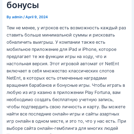
бонусы
By
admin
/
April 9, 2024
Тем не менее, у игроков есть возможность каждый раз
ставить больше минимальной суммы и рисковать
обналичить выигрыш. У компании также есть
мобильное приложение для iPad и iPhone, которое
предлагает те же функции игры на ходу, что и
настольная версия. Этот игровой автомат от NetEnt
включает в себя множество классических слотов
NetEnt, в которых есть отмеченные наградами
вращения барабанов и бонусные игры. Чтобы играть в
любую из игр казино в приложении Play Fortuna, вам
необходимо создать бесплатную учетную запись,
чтобы подтвердить свою личность и карту. Вы можете
найти все последние онлайн-игры и сайты азартных
игр онлайн в одном месте, и это то, что у нас есть. При
выборе сайта онлайн-гемблинга для многих людей