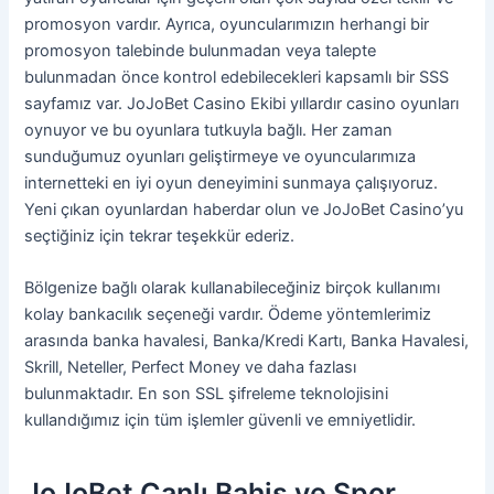
promosyon vardır. Ayrıca, oyuncularımızın herhangi bir
promosyon talebinde bulunmadan veya talepte
bulunmadan önce kontrol edebilecekleri kapsamlı bir SSS
sayfamız var. JoJoBet Casino Ekibi yıllardır casino oyunları
oynuyor ve bu oyunlara tutkuyla bağlı. Her zaman
sunduğumuz oyunları geliştirmeye ve oyuncularımıza
internetteki en iyi oyun deneyimini sunmaya çalışıyoruz.
Yeni çıkan oyunlardan haberdar olun ve JoJoBet Casino’yu
seçtiğiniz için tekrar teşekkür ederiz.
Bölgenize bağlı olarak kullanabileceğiniz birçok kullanımı
kolay bankacılık seçeneği vardır. Ödeme yöntemlerimiz
arasında banka havalesi, Banka/Kredi Kartı, Banka Havalesi,
Skrill, Neteller, Perfect Money ve daha fazlası
bulunmaktadır. En son SSL şifreleme teknolojisini
kullandığımız için tüm işlemler güvenli ve emniyetlidir.
JoJoBet Canlı Bahis ve Spor