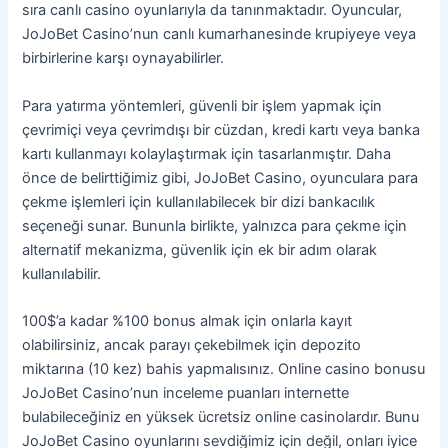
sıra canlı casino oyunlarıyla da tanınmaktadır. Oyuncular,
JoJoBet Casino’nun canlı kumarhanesinde krupiyeye veya
birbirlerine karşı oynayabilirler.
Para yatırma yöntemleri, güvenli bir işlem yapmak için
çevrimiçi veya çevrimdışı bir cüzdan, kredi kartı veya banka
kartı kullanmayı kolaylaştırmak için tasarlanmıştır. Daha
önce de belirttiğimiz gibi, JoJoBet Casino, oyunculara para
çekme işlemleri için kullanılabilecek bir dizi bankacılık
seçeneği sunar. Bununla birlikte, yalnızca para çekme için
alternatif mekanizma, güvenlik için ek bir adım olarak
kullanılabilir.
100$’a kadar %100 bonus almak için onlarla kayıt
olabilirsiniz, ancak parayı çekebilmek için depozito
miktarına (10 kez) bahis yapmalısınız. Online casino bonusu
JoJoBet Casino’nun inceleme puanları internette
bulabileceğiniz en yüksek ücretsiz online casinolardır. Bunu
JoJoBet Casino oyunlarını sevdiğimiz için değil, onları iyice