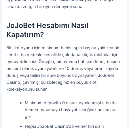
cihazda zengin bir oyun deneyimi sunar.
JoJoBet Hesabımı Nasıl
Kapatırım?
Bir slot oyunu için minimum bahis, spin başına yalnızca bir
senttir, bu nedenle kesinlikle çok daha küçük miktarlar için
oynayabilirsiniz. Örneğin, bir oyuncu bahsini dönüş başına
bir sent olarak ayarlayabilir ve 10 dönüş veya belirli sayıda
dönüş veya belirli bir süre boyunca oynayabilir. JoJoBet
Casino, çevrimiçi bulabileceğiniz en büyük slot
koleksiyonunu sunar.
Minimum depozito 0 olarak ayarlanmıştır, bu da
hemen oynamaya başlayabileceğiniz anlamına
gelir.
Hepsi JoJoBet Casino’da ve her biri sizin