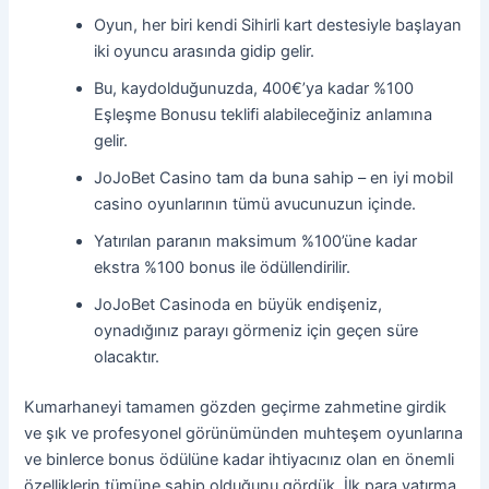
Oyun, her biri kendi Sihirli kart destesiyle başlayan
iki oyuncu arasında gidip gelir.
Bu, kaydolduğunuzda, 400€’ya kadar %100
Eşleşme Bonusu teklifi alabileceğiniz anlamına
gelir.
JoJoBet Casino tam da buna sahip – en iyi mobil
casino oyunlarının tümü avucunuzun içinde.
Yatırılan paranın maksimum %100’üne kadar
ekstra %100 bonus ile ödüllendirilir.
JoJoBet Casinoda en büyük endişeniz,
oynadığınız parayı görmeniz için geçen süre
olacaktır.
Kumarhaneyi tamamen gözden geçirme zahmetine girdik
ve şık ve profesyonel görünümünden muhteşem oyunlarına
ve binlerce bonus ödülüne kadar ihtiyacınız olan en önemli
özelliklerin tümüne sahip olduğunu gördük. İlk para yatırma