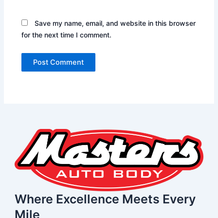
Save my name, email, and website in this browser
for the next time I comment.
Where Excellence Meets Every
Mile