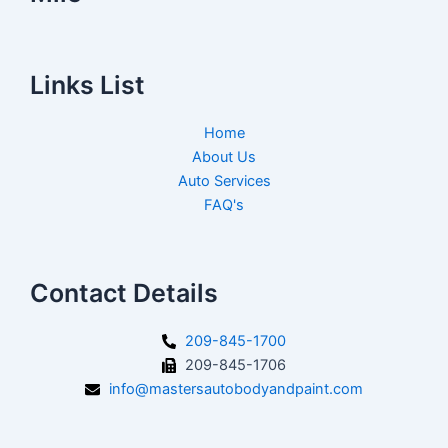
Links List
Home
About Us
Auto Services
FAQ's
Contact Details
209-845-1700
209-845-1706
info@mastersautobodyandpaint.com