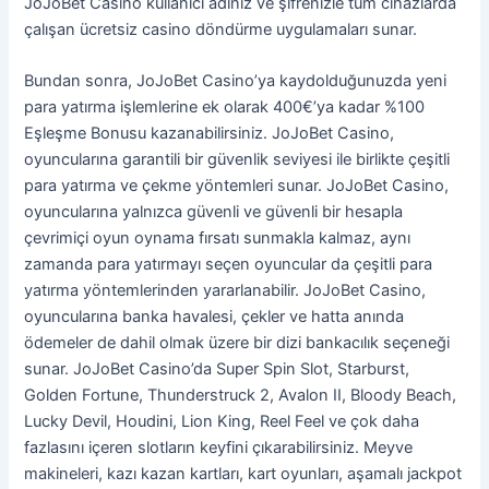
JoJoBet Casino kullanıcı adınız ve şifrenizle tüm cihazlarda
çalışan ücretsiz casino döndürme uygulamaları sunar.
Bundan sonra, JoJoBet Casino’ya kaydolduğunuzda yeni
para yatırma işlemlerine ek olarak 400€’ya kadar %100
Eşleşme Bonusu kazanabilirsiniz. JoJoBet Casino,
oyuncularına garantili bir güvenlik seviyesi ile birlikte çeşitli
para yatırma ve çekme yöntemleri sunar. JoJoBet Casino,
oyuncularına yalnızca güvenli ve güvenli bir hesapla
çevrimiçi oyun oynama fırsatı sunmakla kalmaz, aynı
zamanda para yatırmayı seçen oyuncular da çeşitli para
yatırma yöntemlerinden yararlanabilir. JoJoBet Casino,
oyuncularına banka havalesi, çekler ve hatta anında
ödemeler de dahil olmak üzere bir dizi bankacılık seçeneği
sunar. JoJoBet Casino’da Super Spin Slot, Starburst,
Golden Fortune, Thunderstruck 2, Avalon II, Bloody Beach,
Lucky Devil, Houdini, Lion King, Reel Feel ve çok daha
fazlasını içeren slotların keyfini çıkarabilirsiniz. Meyve
makineleri, kazı kazan kartları, kart oyunları, aşamalı jackpot