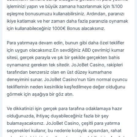
işleminizi yapın ve büyük zamana hazırlanmak için %100
eşleşme bonusumuzu kullanabilirsiniz. Ardından, paranızı
ikiye katlamak ve her zaman daha fazla paranızla oynamak
için kullanabileceğiniz 1000€ Bonus alacaksınız.
Para yatırmaya devam edin, bunun gibi daha özel teklifler
için uygun olacaksınız.En sevdiğiniz ABD çevrimiçi kumar
sitesi, gerçek parayla ve şık bir şekilde gerçekten bahis
oynamanız gereken tek sitedir. JoJoBet Casino, rakipleri
tarafından benzersiz olan en üst düzey kumarhane
deneyimini sunar. JoJoBet Casino’nun tüm normal oyuncu
tekliflerinin neden kesinlikle keşfedilmeye değer olduğunu
görmek için aşağıya bir göz atın.
Ve dikkatinizi işin gerçek para tarafına odaklamaya hazır
olduğunuzda, ihtiyaç duyabileceğiniz fazla bir şey
bulamayacaksınız. JoJoBet Casino, çeşitli para yatırma
seçenekleri kullanır, bu nedenle kolaylık açısından, rahat