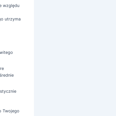
e względu
ugo utrzyma
owitego
re
średnie
ystycznie
do Twojego