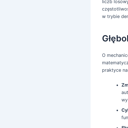
liczb losow
częstotliwo
w trybie de
Głębo
O mechanice
matematycz
praktyce na
Zm
au
wy
Cy
fu
Sk