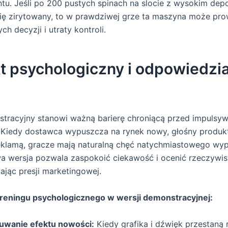
u. Jeśli po 200 pustych spinach na slocie z wysokim de
ię zirytowany, to w prawdziwej grze ta maszyna może pr
h decyzji i utraty kontroli.
t psychologiczny i odpowiedzi
tracyjny stanowi ważną barierę chroniącą przed impulsy
 Kiedy dostawca wypuszcza na rynek nowy, głośny produk
reklamą, gracze mają naturalną chęć natychmiastowego wy
 wersja pozwala zaspokoić ciekawość i ocenić rzeczywis
gając presji marketingowej.
treningu psychologicznego w wersji demonstracyjnej:
uwanie efektu nowości:
Kiedy grafika i dźwięk przestaną 