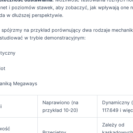
net i poziomów stawek, aby zobaczyć, jak wpływają one 
lda w dłuższej perspektywie.
i spójrzmy na przykład porównujący dwa rodzaje mechanik
studiować w trybie demonstracyjnym:
styczny
lot
haniką Megaways
Naprawiono (na
Dynamiczny 
i
przykład 10-20)
117.649 i więc
Zależy od
iwość
Przeciętny
kaskadowych