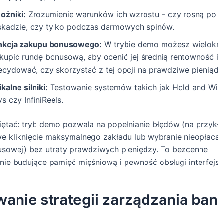
ożniki:
Zrozumienie warunków ich wzrostu – czy rosną po
skadzie, czy tylko podczas darmowych spinów.
nkcja zakupu bonusowego:
W trybie demo możesz wielokr
kupić rundę bonusową, aby ocenić jej średnią rentowność i
ecydować, czy skorzystać z tej opcji na prawdziwe pieniąd
kalne silniki:
Testowanie systemów takich jak Hold and Win
s czy InfiniReels.
ętać: tryb demo pozwala na popełnianie błędów (na przyk
 kliknięcie maksymalnego zakładu lub wybranie nieopłac
sowej) bez utraty prawdziwych pieniędzy. To bezcenne
ie budujące pamięć mięśniową i pewność obsługi interfejs
wanie strategii zarządzania ba