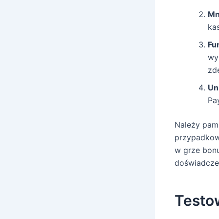
Mn
ka
Fu
wy
zd
Uni
Pay
Należy pami
przypadkowe
w grze bonu
doświadczen
Testo