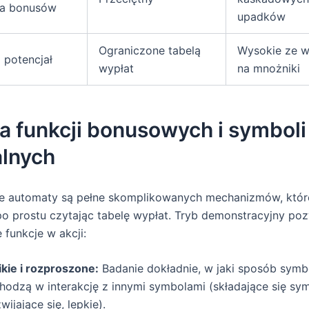
a bonusów
upadków
Ograniczone tabelą
Wysokie ze w
 potencjał
wypłat
na mnożniki
a funkcji bonusowych i symboli
alnych
 automaty są pełne skomplikowanych mechanizmów, któr
o prostu czytając tabelę wypłat. Tryb demonstracyjny po
 funkcje w akcji:
ikie i rozproszone:
Badanie dokładnie, w jaki sposób symb
hodzą w interakcję z innymi symbolami (składające się sym
wijające się, lepkie).