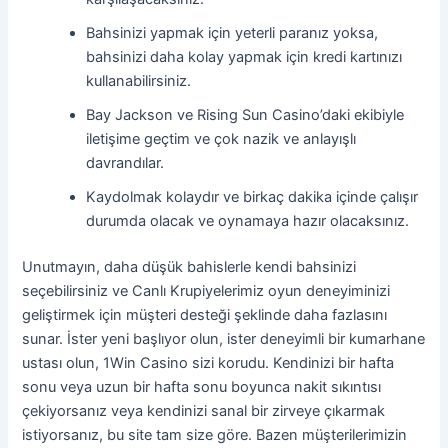
Bahsinizi yapmak için yeterli paranız yoksa,
bahsinizi daha kolay yapmak için kredi kartınızı
kullanabilirsiniz.
Bay Jackson ve Rising Sun Casino’daki ekibiyle
iletişime geçtim ve çok nazik ve anlayışlı
davrandılar.
Kaydolmak kolaydır ve birkaç dakika içinde çalışır
durumda olacak ve oynamaya hazır olacaksınız.
Unutmayın, daha düşük bahislerle kendi bahsinizi
seçebilirsiniz ve Canlı Krupiyelerimiz oyun deneyiminizi
geliştirmek için müşteri desteği şeklinde daha fazlasını
sunar. İster yeni başlıyor olun, ister deneyimli bir kumarhane
ustası olun, 1Win Casino sizi korudu. Kendinizi bir hafta
sonu veya uzun bir hafta sonu boyunca nakit sıkıntısı
çekiyorsanız veya kendinizi sanal bir zirveye çıkarmak
istiyorsanız, bu site tam size göre. Bazen müşterilerimizin