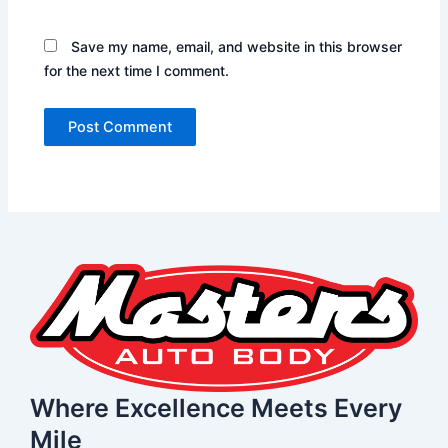
Save my name, email, and website in this browser
for the next time I comment.
Where Excellence Meets Every
Mile