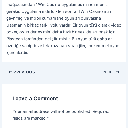
mağazasından 1Win Casino uygulamasını indirmeniz
gerekir. Uygulama indirildikten sonra, 1Win Casino’nun
çevrimiçi ve mobil kumarhane oyunları dünyasına
ulaşmanın birkaç farklı yolu vardır: Bir oyun türü olarak video
poker, oyun deneyimini daha hızlı bir şekilde artırmak için
Playtech tarafından geliştirilmiştir. Bu oyun türü daha az
özelliğe sahiptir ve tek kazanan stratejiler, mükemmel oyun
içerenlerdir.
PREVIOUS
NEXT
Leave a Comment
Your email address will not be published.
Required
fields are marked
*