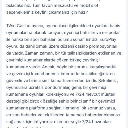
bulacaksınız. Tüm favori masaüstü ve mobil slot
seçenekleriniz keyfini çıkarmanız için hazır.
1Win Casino ayrıca, oyuncuların ilgilendikleri oyunlara bahis
oynamalarına olanak tanıyan, oyun içi bahisler ve e-sporlar
ile harika bir spor bahisleri bölümü sunar. Bir dizi EuroPlay
oyunu da dahil olmak üzere düzenli casino promosyonları
da vardır. Zaman zaman, bir tür talihsizliklerden etkilenen ve
çevrimiçi kumarhanelerde çöken birkaç çevrimiçi
kumarhane vardır. Ancak, böyle bir sorunla karşılaşmadık
ve çevrim içi kumarhanemiz internette bulabileceğiniz en
güvenilir ve birinci sınıf kumarhanelerden biridir. Şirketimiz,
oyunculara ücretsiz döndürmeler, geniş bir çevrimiçi
kumarhane oyunları koleksiyonu ve 7/24 mevcut müşteri
desteği gibi birçok özelliğe sahip birinci sınıf bir çevrimiçi
kumarhane platformu sağlar. Herhangi bir sorunuz varsa,
en son haberler ve tekliflerden tamamen haberdar olmanızı
sağlamak için ihtiyacınız olan her şeyle 7/24 hazır olan