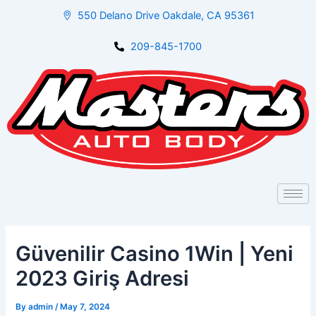
Skip
Post
550 Delano Drive Oakdale, CA 95361
to
navigation
content
209-845-1700
Güvenilir Casino 1Win | Yeni
2023 Giriş Adresi
By
admin
/
May 7, 2024