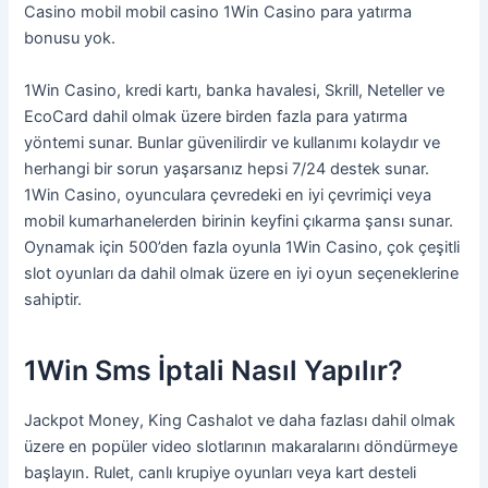
Casino mobil mobil casino 1Win Casino para yatırma
bonusu yok.
1Win Casino, kredi kartı, banka havalesi, Skrill, Neteller ve
EcoCard dahil olmak üzere birden fazla para yatırma
yöntemi sunar. Bunlar güvenilirdir ve kullanımı kolaydır ve
herhangi bir sorun yaşarsanız hepsi 7/24 destek sunar.
1Win Casino, oyunculara çevredeki en iyi çevrimiçi veya
mobil kumarhanelerden birinin keyfini çıkarma şansı sunar.
Oynamak için 500’den fazla oyunla 1Win Casino, çok çeşitli
slot oyunları da dahil olmak üzere en iyi oyun seçeneklerine
sahiptir.
1Win Sms İptali Nasıl Yapılır?
Jackpot Money, King Cashalot ve daha fazlası dahil olmak
üzere en popüler video slotlarının makaralarını döndürmeye
başlayın. Rulet, canlı krupiye oyunları veya kart desteli