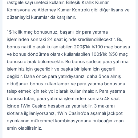
rastgele sayı üreteci kullanır. Birleşik Krallık Kumar
Komisyonu ve Alderney Kumar Kontrolü gibi diğer lisans ve
düzenleyici kurumlar da karşılanır.
1$’lık ilk maç bonusunuz, başarılı bir para yatırma
işleminden sonraki 24 saat içinde kredilendirilecektir. Bu,
bonus nakit olarak kullanılabilen 200$’lık %100 maç bonusu
ve bonus döndürme olarak kullanılabilen 100$’lık %50 maç
bonusu olarak bölünecektir. Bu bonus sadece para yatırma
işleminiz için geçerlidir ve başka bir işlem için geçerli
değildir. Daha önce para yatırdıysanız, daha önce almış
olduğunuz bonus kullanılamaz ve para yatırma bonusunu
talep etmek için tek yol olarak kullanılmalıdır. Para yatırma
bonusu tutarı, para yatırma işleminden sonraki 48 saat
içinde 1Win Casino hesabınıza yatırılabilir. 3 makaralı
slotlarla ilgileniyorsanız, 1Win Casino’da aşamalı jackpot
oyunlarının mükemmel kombinasyonunu bulacağınızdan
emin olabilirsiniz.