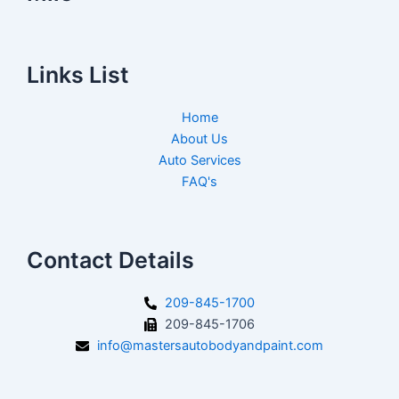
Links List
Home
About Us
Auto Services
FAQ's
Contact Details
209-845-1700
209-845-1706
info@mastersautobodyandpaint.com