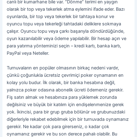
canlı bir kumarhane bile var. “Dönme” terimi en yaygın
olarak bir top veya tekerlek atma eylemini ifade eder. Bazı
oyunlarda, bir top veya tekerlek bir tahtaya konur ve
oyuncu topu veya tekerleği tahtadaki deliklere sokmaya
çalışır. Oyuncu topu veya çarkı başarıyla döndürdüğünde,
oyun kazanılabilir veya ödeme yapılabilir. Bir hesap açın ve
para yatırma yönteminizi seçin – kredi kartı, banka kartı,
PayPal veya Neteller.
Turnuvaların en popüler olmasının birkaç nedeni vardır,
çünkü çoğunlukla ücretsiz çevrimiçi poker oynamanın en
kolay yolu budur. İlk olarak, bir banka hesabına değil,
yalnızca poker odasına abonelik ücreti ödemeniz gerekir.
Fiş satın almak ve hesabınıza para yüklemek zorunda
değilsiniz ve büyük bir katılım için endişelenmenize gerek
yok. İkincisi, para bir grup gruba bölünür ve grubunuzdaki
diğerleriyle rekabet edebilmek için bir turnuvada oynamanız
gerekir. Ne kadar çok para girerseniz, o kadar çok
oynamanız gerekir ve bu son derece pahalı olabilir. Bu