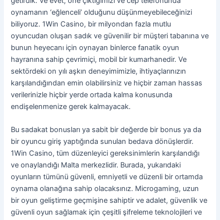
getirdik. Ve evet, öne çıktığımızı ve cep telefonunda
oynamanın ‘eğlenceli’ olduğunu düşünmeyebileceğinizi
biliyoruz. 1Win Casino, bir milyondan fazla mutlu
oyuncudan oluşan sadık ve güvenilir bir müşteri tabanına ve
bunun heyecanı için oynayan binlerce fanatik oyun
hayranına sahip çevrimiçi, mobil bir kumarhanedir. Ve
sektördeki on yılı aşkın deneyimimizle, ihtiyaçlarınızın
karşılandığından emin olabilirsiniz ve hiçbir zaman hassas
verilerinizle hiçbir yerde ortada kalma konusunda
endişelenmenize gerek kalmayacak.
Bu sadakat bonusları ya sabit bir değerde bir bonus ya da
bir oyuncu giriş yaptığında sunulan bedava dönüşlerdir.
1Win Casino, tüm düzenleyici gereksinimlerin karşılandığı
ve onaylandığı Malta merkezlidir. Burada, yukarıdaki
oyunların tümünü güvenli, emniyetli ve düzenli bir ortamda
oynama olanağına sahip olacaksınız. Microgaming, uzun
bir oyun geliştirme geçmişine sahiptir ve adalet, güvenlik ve
güvenli oyun sağlamak için çeşitli şifreleme teknolojileri ve