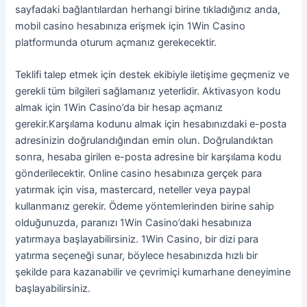
sayfadaki bağlantılardan herhangi birine tıkladığınız anda,
mobil casino hesabınıza erişmek için 1Win Casino
platformunda oturum açmanız gerekecektir.
Teklifi talep etmek için destek ekibiyle iletişime geçmeniz ve
gerekli tüm bilgileri sağlamanız yeterlidir. Aktivasyon kodu
almak için 1Win Casino’da bir hesap açmanız
gerekir.Karşılama kodunu almak için hesabınızdaki e-posta
adresinizin doğrulandığından emin olun. Doğrulandıktan
sonra, hesaba girilen e-posta adresine bir karşılama kodu
gönderilecektir. Online casino hesabınıza gerçek para
yatırmak için visa, mastercard, neteller veya paypal
kullanmanız gerekir. Ödeme yöntemlerinden birine sahip
olduğunuzda, paranızı 1Win Casino’daki hesabınıza
yatırmaya başlayabilirsiniz. 1Win Casino, bir dizi para
yatırma seçeneği sunar, böylece hesabınızda hızlı bir
şekilde para kazanabilir ve çevrimiçi kumarhane deneyimine
başlayabilirsiniz.