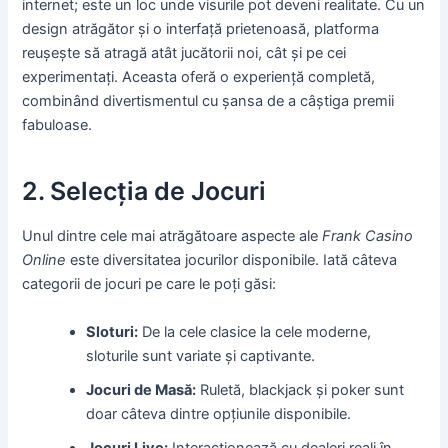
internet; este un loc unde visurile pot deveni realitate. Cu un
design atrăgător și o interfață prietenoasă, platforma
reușește să atragă atât jucătorii noi, cât și pe cei
experimentați. Aceasta oferă o experiență completă,
combinând divertismentul cu șansa de a câștiga premii
fabuloase.
2. Selecția de Jocuri
Unul dintre cele mai atrăgătoare aspecte ale
Frank Casino
Online
este diversitatea jocurilor disponibile. Iată câteva
categorii de jocuri pe care le poți găsi:
Sloturi:
De la cele clasice la cele moderne,
sloturile sunt variate și captivante.
Jocuri de Masă:
Ruletă, blackjack și poker sunt
doar câteva dintre opțiunile disponibile.
Jocuri Live:
Interacționează cu dealeri reali în