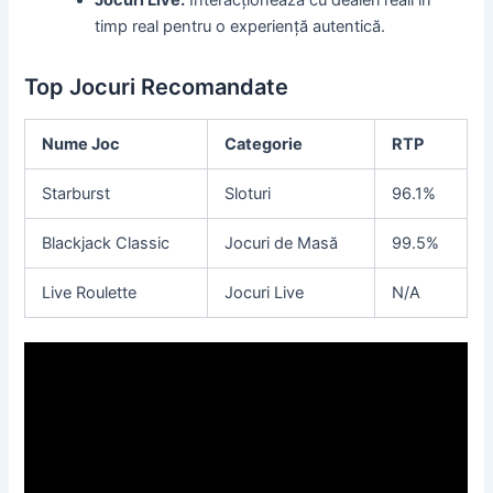
timp real pentru o experiență autentică.
Top Jocuri Recomandate
Nume Joc
Categorie
RTP
Starburst
Sloturi
96.1%
Blackjack Classic
Jocuri de Masă
99.5%
Live Roulette
Jocuri Live
N/A