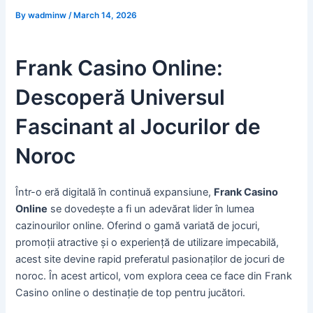
By
wadminw
/
March 14, 2026
Frank Casino Online:
Descoperă Universul
Fascinant al Jocurilor de
Noroc
Într-o eră digitală în continuă expansiune,
Frank Casino
Online
se dovedește a fi un adevărat lider în lumea
cazinourilor online. Oferind o gamă variată de jocuri,
promoții atractive și o experiență de utilizare impecabilă,
acest site devine rapid preferatul pasionaților de jocuri de
noroc. În acest articol, vom explora ceea ce face din Frank
Casino online o destinație de top pentru jucători.