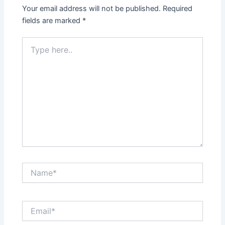
Your email address will not be published.
Required
fields are marked
*
Type
here..
Name*
Email*