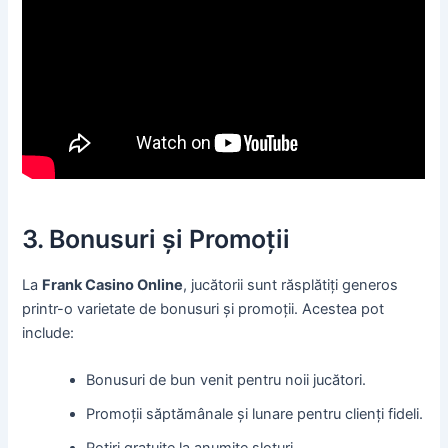
3. Bonusuri și Promoții
La
Frank Casino Online
, jucătorii sunt răsplătiți generos
printr-o varietate de bonusuri și promoții. Acestea pot
include:
Bonusuri de bun venit pentru noii jucători.
Promoții săptămânale și lunare pentru clienți fideli.
Rotiri gratuite la anumite sloturi.