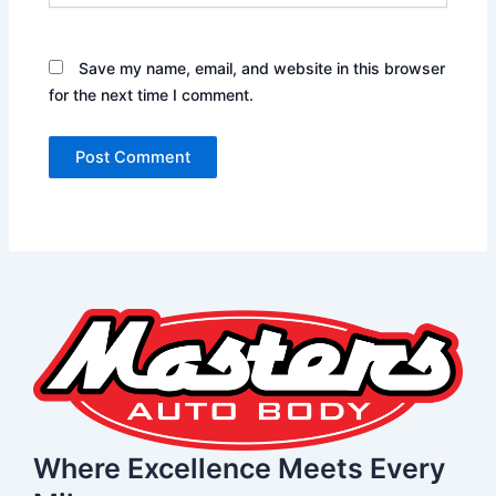
Save my name, email, and website in this browser
for the next time I comment.
Where Excellence Meets Every