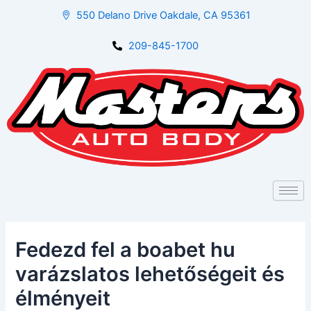
Skip
Post
550 Delano Drive Oakdale, CA 95361
to
navigation
content
209-845-1700
Fedezd fel a boabet hu
varázslatos lehetőségeit és
élményeit