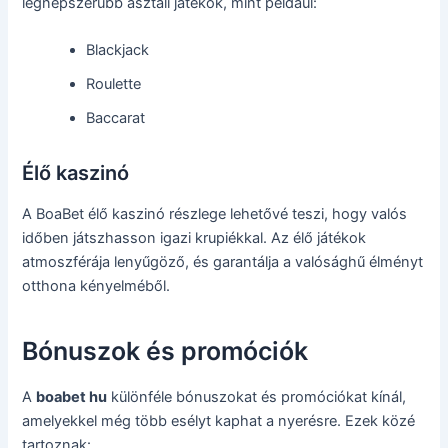
legnépszerűbb asztali játékok, mint például:
Blackjack
Roulette
Baccarat
Élő kaszinó
A BoaBet élő kaszinó részlege lehetővé teszi, hogy valós
időben játszhasson igazi krupiékkal. Az élő játékok
atmoszférája lenyűgöző, és garantálja a valósághű élményt
otthona kényelméből.
Bónuszok és promóciók
A
boabet hu
különféle bónuszokat és promóciókat kínál,
amelyekkel még több esélyt kaphat a nyerésre. Ezek közé
tartoznak: