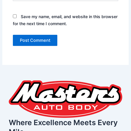
Save my name, email, and website in this browser
for the next time I comment.
Where Excellence Meets Every