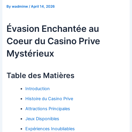
By
wadminw
/
April 14, 2026
Évasion Enchantée au
Coeur du Casino Prive
Mystérieux
Table des Matières
Introduction
Histoire du Casino Prive
Attractions Principales
Jeux Disponibles
Expériences Inoubliables