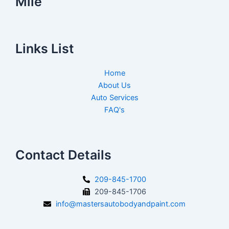
Mile
Links List
Home
About Us
Auto Services
FAQ's
Contact Details
209-845-1700
209-845-1706
info@mastersautobodyandpaint.com