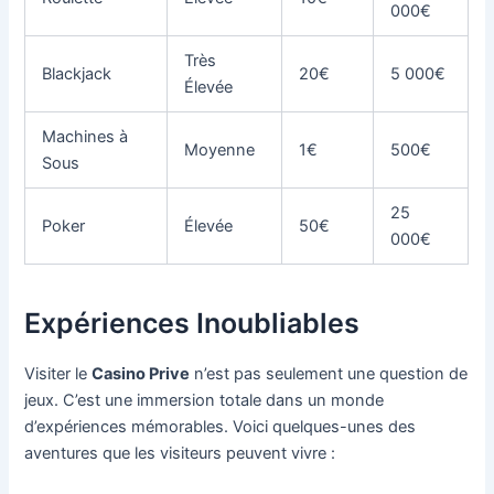
000€
Très
Blackjack
20€
5 000€
Élevée
Machines à
Moyenne
1€
500€
Sous
25
Poker
Élevée
50€
000€
Expériences Inoubliables
Visiter le
Casino Prive
n’est pas seulement une question de
jeux. C’est une immersion totale dans un monde
d’expériences mémorables. Voici quelques-unes des
aventures que les visiteurs peuvent vivre :