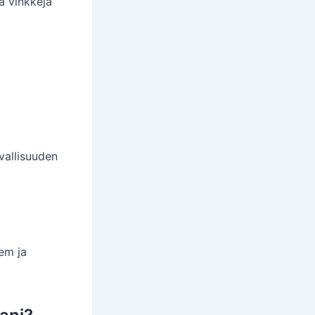
a vinkkejä
rvallisuuden
em ja