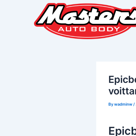
Skip
Post
to
navigation
content
Epicb
voitt
By
wadminw
/
Epicb