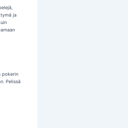
elejä,
ttymä ja
kuin
rjoamaan
 pokerin
an. Pelissä