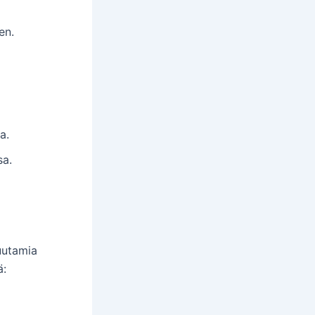
en.
a.
sa.
uutamia
ä: