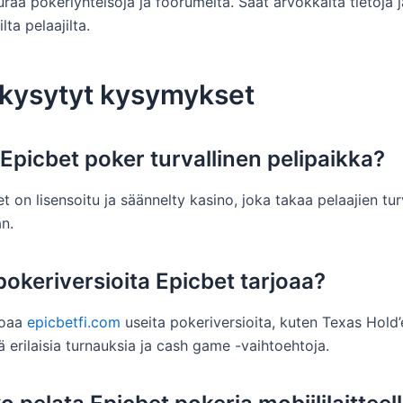
raa pokeriyhteisöjä ja foorumeita. Saat arvokkaita tietoja j
lta pelaajilta.
 kysytyt kysymykset
 Epicbet poker turvallinen pelipaikka?
et on lisensoitu ja säännelty kasino, joka takaa pelaajien tu
an.
pokeriversioita Epicbet tarjoaa?
joaa
epicbetfi.com
useita pokeriversioita, kuten Texas Hold’
 erilaisia turnauksia ja cash game -vaihtoehtoja.