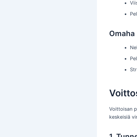
Vii
Pe
Omaha
Ne
Pel
St
Voitto
Voittoisan 
keskeisiä vi
1. Tunn