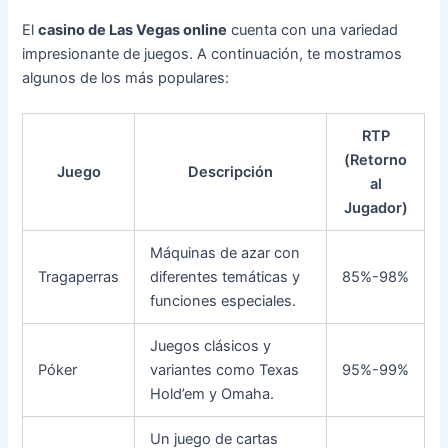
El
casino de Las Vegas online
cuenta con una variedad
impresionante de juegos. A continuación, te mostramos
algunos de los más populares:
RTP
(Retorno
Juego
Descripción
al
Jugador)
Máquinas de azar con
Tragaperras
diferentes temáticas y
85%-98%
funciones especiales.
Juegos clásicos y
Póker
variantes como Texas
95%-99%
Hold’em y Omaha.
Un juego de cartas