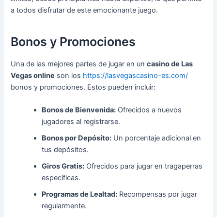
a todos disfrutar de este emocionante juego.
Bonos y Promociones
Una de las mejores partes de jugar en un
casino de Las
Vegas online
son los
https://lasvegascasino-es.com/
bonos y promociones. Estos pueden incluir:
Bonos de Bienvenida:
Ofrecidos a nuevos
jugadores al registrarse.
Bonos por Depósito:
Un porcentaje adicional en
tus depósitos.
Giros Gratis:
Ofrecidos para jugar en tragaperras
específicas.
Programas de Lealtad:
Recompensas por jugar
regularmente.