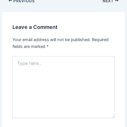
PREVIOUS
NEXT
Leave a Comment
Your email address will not be published.
Required
fields are marked
*
Type
here..