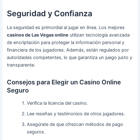
Seguridad y Confianza
La seguridad es primordial al jugar en línea. Los mejores
casinos de Las Vegas online
utilizan tecnología avanzada
de encriptación para proteger la información personal y
financiera de los jugadores. Además, están regulados por
autoridades competentes, lo que garantiza un juego justo y
transparente.
Consejos para Elegir un Casino Online
Seguro
Verifica la licencia del casino.
Lee reseñas y testimonios de otros jugadores.
Asegúrate de que ofrezcan métodos de pago
seguros.