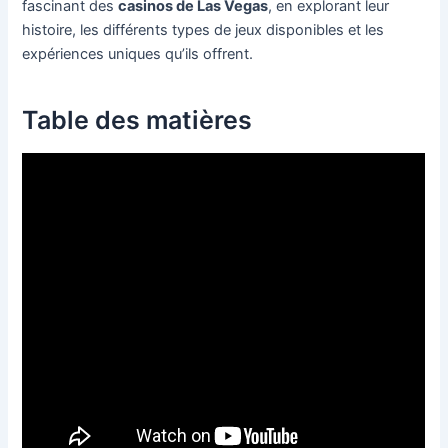
fascinant des
casinos de Las Vegas
, en explorant leur
histoire, les différents types de jeux disponibles et les
expériences uniques qu’ils offrent.
Table des matières