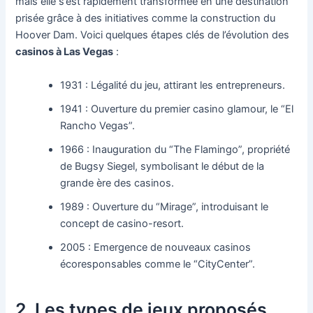
mais elle s’est rapidement transformée en une destination
prisée grâce à des initiatives comme la construction du
Hoover Dam. Voici quelques étapes clés de l’évolution des
casinos à Las Vegas
:
1931 : Légalité du jeu, attirant les entrepreneurs.
1941 : Ouverture du premier casino glamour, le “El
Rancho Vegas”.
1966 : Inauguration du “The Flamingo”, propriété
de Bugsy Siegel, symbolisant le début de la
grande ère des casinos.
1989 : Ouverture du “Mirage”, introduisant le
concept de casino-resort.
2005 : Emergence de nouveaux casinos
écoresponsables comme le “CityCenter”.
2. Les types de jeux proposés