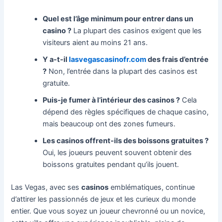
Quel est l’âge minimum pour entrer dans un
casino ?
La plupart des casinos exigent que les
visiteurs aient au moins 21 ans.
Y a-t-il
lasvegascasinofr.com
des frais d’entrée
?
Non, l’entrée dans la plupart des casinos est
gratuite.
Puis-je fumer à l’intérieur des casinos ?
Cela
dépend des règles spécifiques de chaque casino,
mais beaucoup ont des zones fumeurs.
Les casinos offrent-ils des boissons gratuites ?
Oui, les joueurs peuvent souvent obtenir des
boissons gratuites pendant qu’ils jouent.
Las Vegas, avec ses
casinos
emblématiques, continue
d’attirer les passionnés de jeux et les curieux du monde
entier. Que vous soyez un joueur chevronné ou un novice,