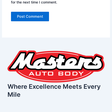
for the next time I comment.
Where Excellence Meets Every
Mile