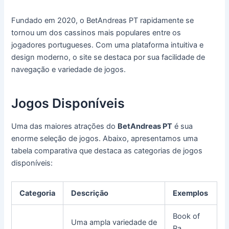
Fundado em 2020, o BetAndreas PT rapidamente se
tornou um dos cassinos mais populares entre os
jogadores portugueses. Com uma plataforma intuitiva e
design moderno, o site se destaca por sua facilidade de
navegação e variedade de jogos.
Jogos Disponíveis
Uma das maiores atrações do
BetAndreas PT
é sua
enorme seleção de jogos. Abaixo, apresentamos uma
tabela comparativa que destaca as categorias de jogos
disponíveis:
Categoria
Descrição
Exemplos
Book of
Uma ampla variedade de
Ra,