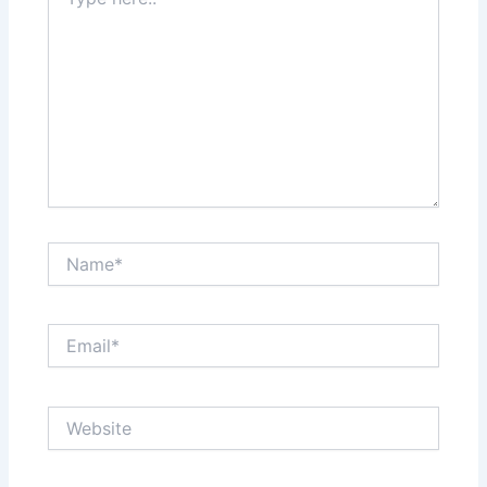
here..
Name*
Email*
Website