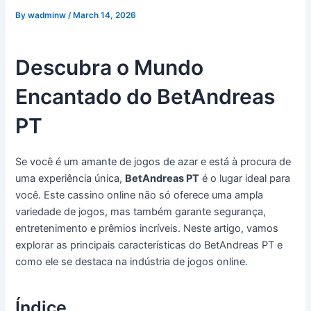
By
wadminw
/
March 14, 2026
Descubra o Mundo
Encantado do BetAndreas
PT
Se você é um amante de jogos de azar e está à procura de
uma experiência única,
BetAndreas PT
é o lugar ideal para
você. Este cassino online não só oferece uma ampla
variedade de jogos, mas também garante segurança,
entretenimento e prêmios incríveis. Neste artigo, vamos
explorar as principais características do BetAndreas PT e
como ele se destaca na indústria de jogos online.
Índice