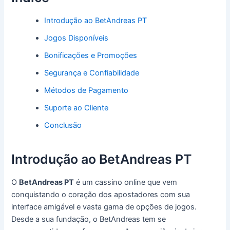
Introdução ao BetAndreas PT
Jogos Disponíveis
Bonificações e Promoções
Segurança e Confiabilidade
Métodos de Pagamento
Suporte ao Cliente
Conclusão
Introdução ao BetAndreas PT
O
BetAndreas PT
é um cassino online que vem
conquistando o coração dos apostadores com sua
interface amigável e vasta gama de opções de jogos.
Desde a sua fundação, o BetAndreas tem se