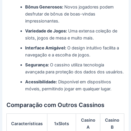
Bônus Generosos:
Novos jogadores podem
desfrutar de bônus de boas-vindas
impressionantes.
Variedade de Jogos:
Uma extensa coleção de
slots, jogos de mesa e muito mais.
Interface Amigável:
O design intuitivo facilita a
navegação e a escolha de jogos.
Segurança:
O cassino utiliza tecnologia
avançada para proteção dos dados dos usuários.
Acessibilidade:
Disponível em dispositivos
móveis, permitindo jogar em qualquer lugar.
Comparação com Outros Cassinos
Casino
Casino
Características
1xSlots
A
B