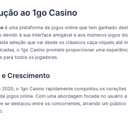
ução ao 1go Casino
no
é uma plataforma de jogos online que tem ganhado des
s devido à sua interface amigável e aos inúmeros jogos dis
ta seleção que vai desde os clássicos caça-níqueis até 
ticadas, o 1go Casino promete proporcionar uma experiênc
 para todos os jogadores.
a e Crescimento
 2020, o 1go Casino rapidamente conquistou os corações
 de jogos online. Com uma abordagem focada no usuário 
ele se destacou entre os concorrentes, atraindo um público
o.