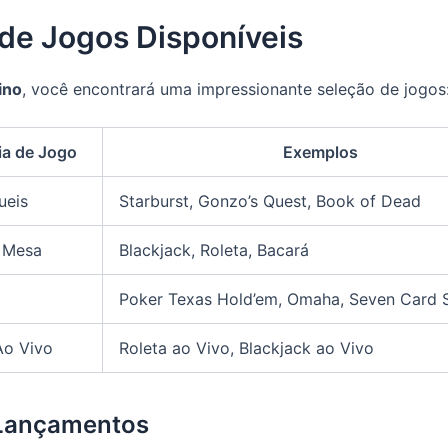
de Jogos Disponíveis
ino
, você encontrará uma impressionante seleção de jogos
ia de Jogo
Exemplos
ueis
Starburst, Gonzo’s Quest, Book of Dead
 Mesa
Blackjack, Roleta, Bacará
Poker Texas Hold’em, Omaha, Seven Card 
Ao Vivo
Roleta ao Vivo, Blackjack ao Vivo
Lançamentos