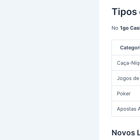
Tipos 
No
1go Cas
Categor
Caça-Níq
Jogos de
Poker
Apostas 
Novos 