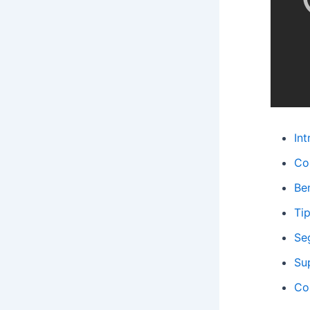
In
Co
Be
Ti
Se
Su
Co