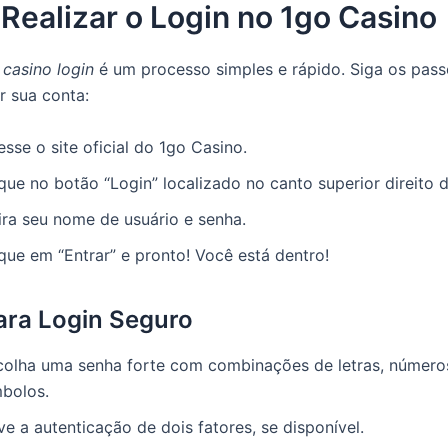
ealizar o Login no 1go Casino
 casino login
é um processo simples e rápido. Siga os pass
r sua conta:
sse o site oficial do 1go Casino.
que no botão “Login” localizado no canto superior direito 
sira seu nome de usuário e senha.
que em “Entrar” e pronto! Você está dentro!
ara Login Seguro
colha uma senha forte com combinações de letras, número
mbolos.
ve a autenticação de dois fatores, se disponível.