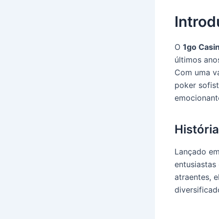
Introd
O
1go Casi
últimos ano
Com uma vas
poker sofis
emocionante
Históri
Lançado em
entusiastas
atraentes, 
diversificad