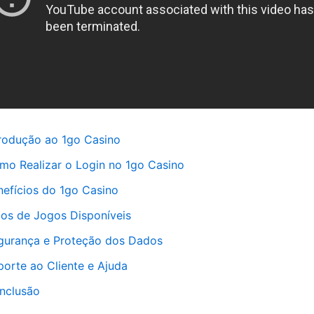
trodução ao 1go Casino
mo Realizar o Login no 1go Casino
nefícios do 1go Casino
pos de Jogos Disponíveis
gurança e Proteção dos Dados
porte ao Cliente e Ajuda
nclusão