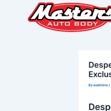
Skip
Post
to
navigation
content
Despe
Exclu
By
wadminw
/
Desp