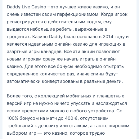
Daddy Live Casino – это лучшее живое казино, и он
очень известен своим перфекционизмом. Когда игрок
регистрируется с действительным кодом, ему
выдаются небольшие ребеты, выраженные в
процентах. Казино Daddy было основано в 2014 году и
является идеальным онлайн-казино для играющих в
азартные игры канадцев. Все эти акции позволяют
новым игрокам сразу же начать играть в онлайн-
казино. Для этого все бонусы необходимо отыграть
определенное количество раз, иначе спины будут
автоматически конвертированы в реальные деньги.
Более того, с коллекцией мобильных и планшетных
версий игр не нужно ничего упускать и наслаждаться
всеми прелестями можно с любого устройства. Со
100% бонусом на матч до 400 €, отсутствием
требований к депозиту или ставкам, а также широким
выбором игр — это казино, которое трудно