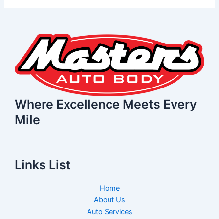
Where Excellence Meets Every
Mile
Links List
Home
About Us
Auto Services