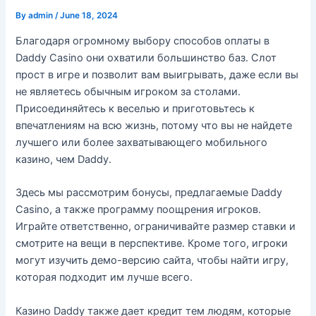
By
admin
/
June 18, 2024
Благодаря огромному выбору способов оплаты в
Daddy Casino они охватили большинство баз. Слот
прост в игре и позволит вам выигрывать, даже если вы
не являетесь обычным игроком за столами.
Присоединяйтесь к веселью и приготовьтесь к
впечатлениям на всю жизнь, потому что вы не найдете
лучшего или более захватывающего мобильного
казино, чем Daddy.
Здесь мы рассмотрим бонусы, предлагаемые Daddy
Casino, а также программу поощрения игроков.
Играйте ответственно, ограничивайте размер ставки и
смотрите на вещи в перспективе. Кроме того, игроки
могут изучить демо-версию сайта, чтобы найти игру,
которая подходит им лучше всего.
Казино Daddy также дает кредит тем людям, которые