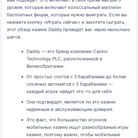
уровня, которые включают колоссальный миллион
бесплатных фишек, которые нужно выиграть. Если вы
нажмете кнопку «Играть сейчас» и захотите сыграть,
этот обзор казино Daddy проведет вас через несколько
шагов.
Daddy — это бренд компании Casino
Technology PLC, расположенной в
Великобритании.
От простых слотов с 3 барабанами до более
сложных автоматов с 5 барабанами —
каждый игрок найдет что-то для себя.
Они подтвердят, является ли это казино
надежным и заслуживающим доверия.
Это факт, что большинство игроков
мобильных казино ищут разнообразные игры
казино, поэтому важно, чтобы мобильные