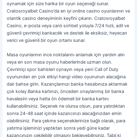
oynamak için size harika bir oyun seçeneği sunar.
Cratosroyalbet Casino’da en iyi online casino oyunlarının ve
otantik casino deneyiminin keyfini çıkarın. Cratosroyalbet
Casino, e-posta veya canlı sohbet yoluyla 7/24 hızlı, adil ve
güvenli çevrimiçi bankacılık ve destek ile eksiksiz, heyecan
verici ve güvenli bir oyun ortamı sunar.
Masa oyunlarının ince noktalarını anlamak için yardım alın
veya en son masa oyunu haberlerinde uzman olun.
Çevrimiçi spor bahisleri oynayın veya yeni Call of Duty
oyunundan en çok etkiyi hangi video oyununun alacağına
dair bahse girin. Kazançlarınızı banka hesabınıza aktarmak
çok kolay.Banka kartınızı, önceden onaylanmış bir banka
havalesini veya hatta ön ödemeli bir banka kartını
kullanabilirsiniz. Seçenek ne olursa olsun, para yatırdıktan
sonra 24-48 saat içinde kazancınızı alacağınızdan emin
olabilirsiniz. Para çekme seçeneklerinize bağlı olarak, para
yatırma işleminizi yaptıktan sonra yedi güne kadar
kazancınızın çekilebilir olmasını bekleyebilirsiniz. Tabii ki