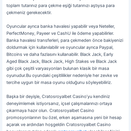
toplam tutarınız para çekme eşiği tutarınızı aştıysa para
çekmeniz gerekecektir.
Oyuncular ayrıca banka havalesi yapabilir veya Neteller,
PerfectMoney, Payeer ve CashU ile ödeme yapabilirler.
Banka havalesi transferleri, para çekmeden önce bakiyenizi
doldurmak için kullanılabilir ve oyuncular ayrıca Paypal,
Bitcoins ve daha fazlasını kullanabilir. Black Jack, Early
Aged Black Jack, Black Jack, High Stakes ve Black Jack
gibi çok çeşitli varyasyonları bulunan klasik bir masa
oyunudur.Bu oyundaki çeşitlilikler nedeniyle her zevke ve
tercihe uygun bir masa oyunu olduğunu söyleyebiliriz.
Başka bir deyişle, Cratosroyalbet Casino’yu kendiniz
deneyimlemek istiyorsanız, içsel çalışmalarınızı ortaya
çıkarmaya hazır olun. Cratosroyalbet Casino
promosyonlarının bu özel, erken aşamasına yeni bir hesap
açarak ve ardından hoşgeldin Cratosroyalbet Casino