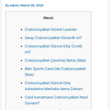
By
admin
/
March 26, 2024
Menü
Cratosroyalbet Hizmet Lisanları
Saray Cratosroyalbet Güvenilir mi?
Cratosroyalbet Güncel Giriş Ücretli
mi?
Cratosroyalbet Çevrimiçi Bahis Sitesi
Bein Sports Canlı İzle Cratosroyalbet
Sitesi
Cratosroyalbet Güncel Giriş
Adreslerine Merhaba deme Zamanı
Canli kumarhane Cratosroyalbet Nasıl
Oynanır?