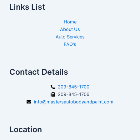
Links List
Home
About Us
Auto Services
FAQ's
Contact Details
209-845-1700
209-845-1706
info@mastersautobodyandpaint.com
Location