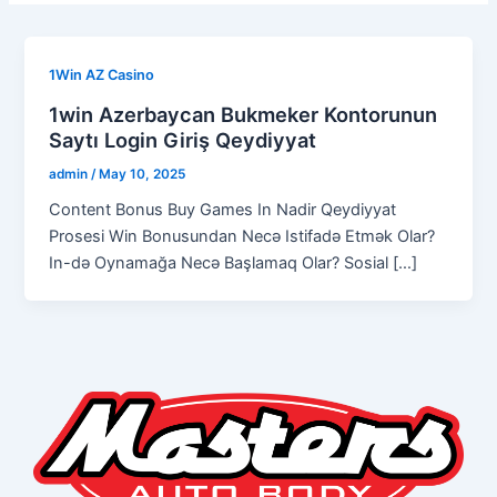
1Win AZ Casino
1win Azerbaycan Bukmeker Kontorunun
Saytı Login Giriş Qeydiyyat
admin
/
May 10, 2025
Content Bonus Buy Games In Nadir Qeydiyyat
Prosesi Win Bonusundan Necə Istifadə Etmək Olar?
In-də Oynamağa Necə Başlamaq Olar? Sosial […]