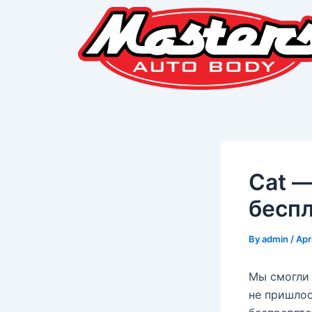
Skip
Post
to
navigation
content
Cat —
беспл
By
admin
/
Apr
Мы смогли 
не пришлос