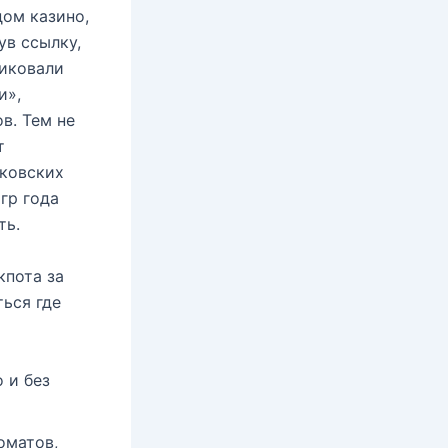
ом казино,
ув ссылку,
ликовали
и»,
в. Тем не
т
нковских
гр года
ть.
кпота за
ься где
 и без
оматов,