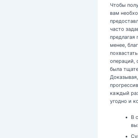
Чтобы полу
вам необхо
предостав
часто зада
предлагая 
менее, бла
похвастать
операций, 
была тщате
Доказывая,
прогресси
каждый раз
угодно и ко
В 
вы
Су