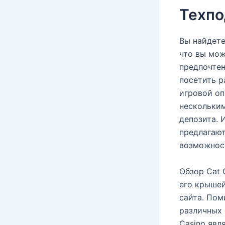
Техпо
Вы найдете
что вы мож
предпочтен
посетить р
игровой оп
нескольким
депозита. 
предлагают
возможнос
Обзор Cat 
его крышей
сайта. Пом
различных 
Casino явл