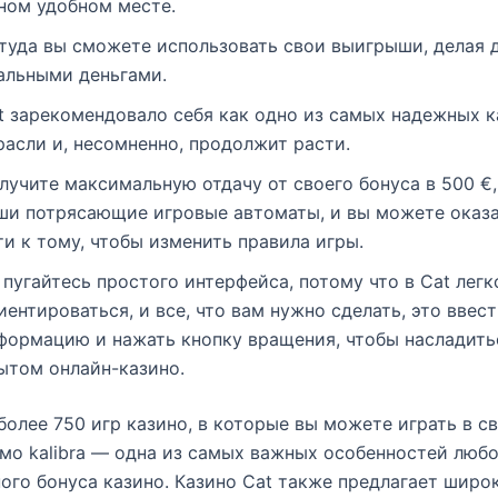
ном удобном месте.
туда вы сможете использовать свои выигрыши, делая 
альными деньгами.
t зарекомендовало себя как одно из самых надежных к
расли и, несомненно, продолжит расти.
лучите максимальную отдачу от своего бонуса в 500 €,
ши потрясающие игровые автоматы, и вы можете оказа
ти к тому, чтобы изменить правила игры.
 пугайтесь простого интерфейса, потому что в Cat легк
иентироваться, и все, что вам нужно сделать, это ввес
формацию и нажать кнопку вращения, чтобы насладит
ытом онлайн-казино.
 более 750 игр казино, в которые вы можете играть в с
мо kalibra — одна из самых важных особенностей люб
ого бонуса казино. Казино Cat также предлагает широ