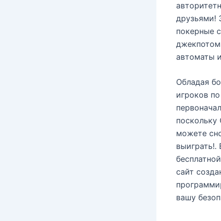
авторитетн
друзьями! 
покерные с
джекпотом,
автоматы 
Обладая бо
игроков по
первоначал
поскольку 
можете сно
выиграть!.
бесплатной
сайт созда
программи
вашу безоп