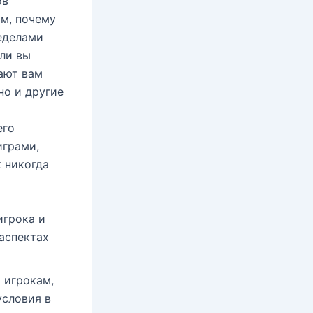
ов
ом, почему
ределами
сли вы
ают вам
но и другие
его
играми,
 никогда
игрока и
 аспектах
 игрокам,
условия в