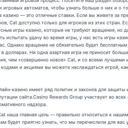
твенный игровой процесс. Посетите наш раздел обзор
и игровых автоматов, чтобы узнать больше о них и о т
в казино — это отличные ставки. Если вы живете за п
нов, Cat доступно только для игроков из этих стран. Е
сные игры казино, которые не требуют вращения, но д
ь испытать удачу во время игры, у нас есть игры кази
ас. Однако вращение не обязательно будет бесплатным
в долларах. Ни одна азартная игра не приносит больш
ия, чем «совершенно новое» Cat, и со всеми лучшими 
кодами и акциями вы можете наслаждаться игрой, как
лайн-казино имеет ряд политик и законов для защиты 
путации сайта.Casino Rewards Group участвует во всех
рмативного надзора.
Cat наша главная цель — правильно относиться к нашим
вам будет приятно узнать, что мы перечислили для вас 