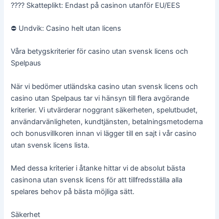
???? Skatteplikt: Endast på casinon utanför EU/EES
⛔ Undvik: Casino helt utan licens
Våra betygskriterier för casino utan svensk licens och
Spelpaus
När vi bedömer utländska casino utan svensk licens och
casino utan Spelpaus tar vi hänsyn till flera avgörande
kriterier. Vi utvärderar noggrant säkerheten, spelutbudet,
användarvänligheten, kundtjänsten, betalningsmetoderna
och bonusvillkoren innan vi lägger till en sajt i vår casino
utan svensk licens lista.
Med dessa kriterier i åtanke hittar vi de absolut bästa
casinona utan svensk licens för att tillfredsställa alla
spelares behov på bästa möjliga sätt.
Säkerhet