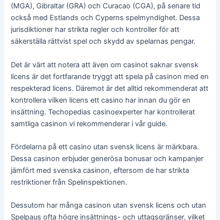
(MGA), Gibraltar (GRA) och Curacao (CGA), på senare tid
också med Estlands och Cyperns spelmyndighet. Dessa
jurisdiktioner har strikta regler och kontroller för att
säkerställa rättvist spel och skydd av spelarnas pengar.
Det är värt att notera att även om casinot saknar svensk
licens är det fortfarande tryggt att spela på casinon med en
respekterad licens. Däremot är det alltid rekommenderat att
kontrollera vilken licens ett casino har innan du gör en
insättning. Techopedias casinoexperter har kontrollerat
samtliga casinon vi rekommenderar i vår guide.
Fördelarna på ett casino utan svensk licens är märkbara.
Dessa casinon erbjuder generösa bonusar och kampanjer
jämfört med svenska casinon, eftersom de har strikta
restriktioner från Spelinspektionen.
Dessutom har många casinon utan svensk licens och utan
Spelpaus ofta högre insättnings- och uttagsgränser, vilket