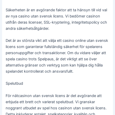
Säkerheten är en avgörande faktor att ta hänsyn till vid val
av nya casino utan svensk licens. Vi bedömer casinon
utifrån deras licenser, SSL-kryptering, integritetspolicy och
andra säkerhetsåtgärder.
Det är av största vikt att välja ett casino online utan svensk
licens som garanterar fullständig säkerhet för spelarens
personuppgifter och transaktioner. Om du vidare väljer att
spela casino trots Spelpaus, är det viktigt att se över
alternativa gränser och verktyg som kan hjälpa dig hålla
spelandet kontrollerat och ansvarsfullt.
Spelutbud
För nätcasinon utan svensk licens är det avgörande att
erbjuda ett brett och varierat spelutbud. Vi granskar
noggrant utbudet av spel hos casinon utan svensk licens.
Detta inkluderar antalet, spelkategorier, kvalitén och