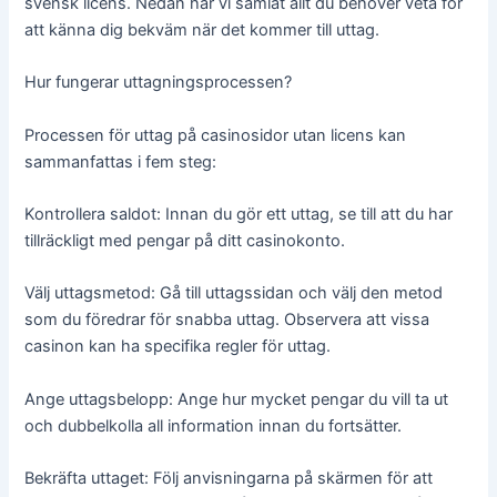
svensk licens. Nedan har vi samlat allt du behöver veta för
att känna dig bekväm när det kommer till uttag.
Hur fungerar uttagningsprocessen?
Processen för uttag på casinosidor utan licens kan
sammanfattas i fem steg:
Kontrollera saldot: Innan du gör ett uttag, se till att du har
tillräckligt med pengar på ditt casinokonto.
Välj uttagsmetod: Gå till uttagssidan och välj den metod
som du föredrar för snabba uttag. Observera att vissa
casinon kan ha specifika regler för uttag.
Ange uttagsbelopp: Ange hur mycket pengar du vill ta ut
och dubbelkolla all information innan du fortsätter.
Bekräfta uttaget: Följ anvisningarna på skärmen för att