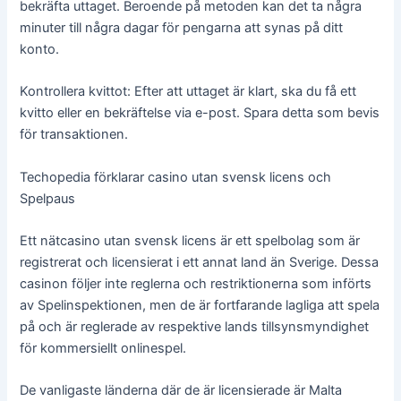
bekräfta uttaget. Beroende på metoden kan det ta några
minuter till några dagar för pengarna att synas på ditt
konto.
Kontrollera kvittot: Efter att uttaget är klart, ska du få ett
kvitto eller en bekräftelse via e-post. Spara detta som bevis
för transaktionen.
Techopedia förklarar casino utan svensk licens och
Spelpaus
Ett nätcasino utan svensk licens är ett spelbolag som är
registrerat och licensierat i ett annat land än Sverige. Dessa
casinon följer inte reglerna och restriktionerna som införts
av Spelinspektionen, men de är fortfarande lagliga att spela
på och är reglerade av respektive lands tillsynsmyndighet
för kommersiellt onlinespel.
De vanligaste länderna där de är licensierade är Malta