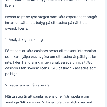
licens
Nedan följer de fyra stegen som våra experter genomgår
innan de sätter ett betyg på ett casino på nätet utan
svensk licens.
1. Analytisk granskning
Först samlar våra casinoexperter all relevant information
som kan hjälpa oss avgöra om ett casino är pålitligt eller
inte. I den här granskningen analyserade vi initialt 780
casinon utan svensk licens. 340 casinon klassades som
pålitliga.
2. Recensioner från spelare
Nästa steg är att samla recensioner från spelare om
samtliga 340 casinon. Vi får en bra överblick över vad