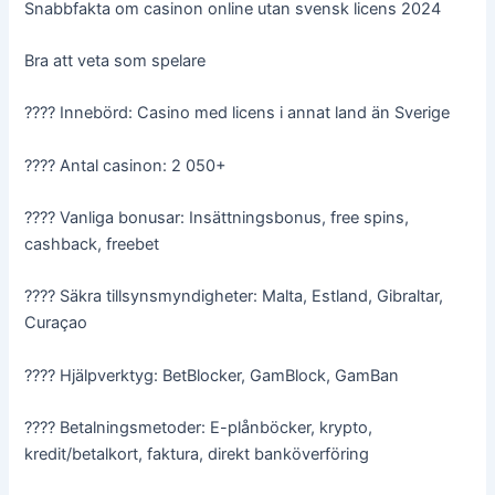
Snabbfakta om casinon online utan svensk licens 2024
Bra att veta som spelare
???? Innebörd: Casino med licens i annat land än Sverige
???? Antal casinon: 2 050+
???? Vanliga bonusar: Insättningsbonus, free spins,
cashback, freebet
???? Säkra tillsynsmyndigheter: Malta, Estland, Gibraltar,
Curaçao
???? Hjälpverktyg: BetBlocker, GamBlock, GamBan
???? Betalningsmetoder: E-plånböcker, krypto,
kredit/betalkort, faktura, direkt banköverföring