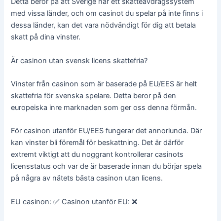
Detta beror på att Sverige har ett skatteavdragssystem
med vissa länder, och om casinot du spelar på inte finns i
dessa länder, kan det vara nödvändigt för dig att betala
skatt på dina vinster.
Är casinon utan svensk licens skattefria?
Vinster från casinon som är baserade på EU/EES är helt
skattefria för svenska spelare. Detta beror på den
europeiska inre marknaden som ger oss denna förmån.
För casinon utanför EU/EES fungerar det annorlunda. Där
kan vinster bli föremål för beskattning. Det är därför
extremt viktigt att du noggrant kontrollerar casinots
licensstatus och var de är baserade innan du börjar spela
på några av nätets bästa casinon utan licens.
EU casinon: ✅ Casinon utanför EU: ❌