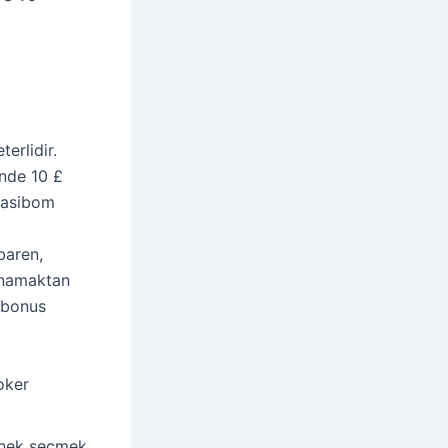
erlidir.
nde 10 £
 Casibom
baren,
oynamaktan
 bonus
poker
çenek seçmek