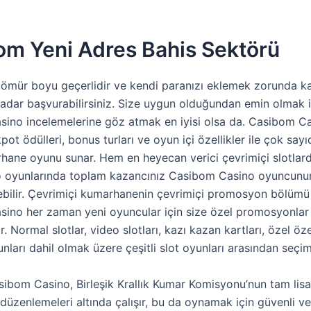
om Yeni Adres Bahis Sektörü
ir ömür boyu geçerlidir ve kendi paranızı eklemek zorunda 
kadar başvurabilirsiniz. Size uygun olduğundan emin olmak i
ino incelemelerine göz atmak en iyisi olsa da. Casibom C
pot ödülleri, bonus turları ve oyun içi özellikler ile çok sa
rhane oyunu sunar. Hem en heyecan verici çevrimiçi slotla
o oyunlarında toplam kazancınız Casibom Casino oyuncunu
lebilir. Çevrimiçi kumarhanenin çevrimiçi promosyon bölümü
ino her zaman yeni oyuncular için size özel promosyonlar
. Normal slotlar, video slotları, kazı kazan kartları, özel özel
ları dahil olmak üzere çeşitli slot oyunları arasından seçim
ibom Casino, Birleşik Krallık Kumar Komisyonu’nun tam lisan
düzenlemeleri altında çalışır, bu da oynamak için güvenli ve