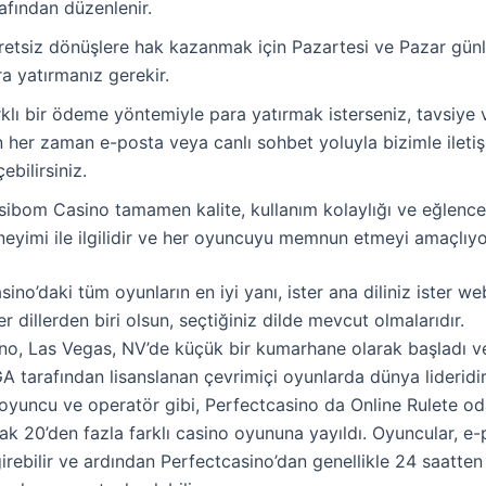
afından düzenlenir.
retsiz dönüşlere hak kazanmak için Pazartesi ve Pazar günl
a yatırmanız gerekir.
klı bir ödeme yöntemiyle para yatırmak isterseniz, tavsiye 
n her zaman e-posta veya canlı sohbet yoluyla bizimle ileti
ebilirsiniz.
sibom Casino tamamen kalite, kullanım kolaylığı ve eğlencel
neyimi ile ilgilidir ve her oyuncuyu memnun etmeyi amaçlıyo
no’daki tüm oyunların en iyi yanı, ister ana diliniz ister w
r dillerden biri olsun, seçtiğiniz dilde mevcut olmalarıdır.
no, Las Vegas, NV’de küçük bir kumarhane olarak başladı v
 tarafından lisanslanan çevrimiçi oyunlarda dünya lideridir
 oyuncu ve operatör gibi, Perfectcasino da Online Rulete o
ak 20’den fazla farklı casino oyununa yayıldı. Oyuncular, e
girebilir ve ardından Perfectcasino’dan genellikle 24 saatten 