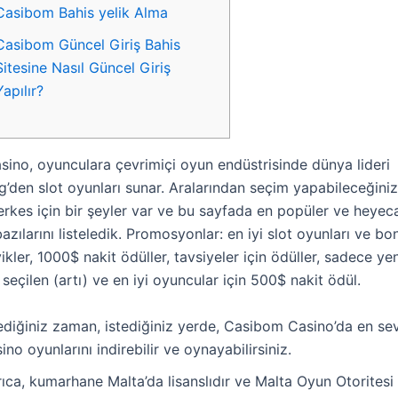
Casibom Bahis yelik Alma
Casibom Güncel Giriş Bahis
Sitesine Nasıl Güncel Giriş
Yapılır?
ino, oyunculara çevrimiçi oyun endüstrisinde dünya lideri
den slot oyunları sunar. Aralarından seçim yapabileceğiniz 
erkes için bir şeyler var ve bu sayfada en popüler ve heyeca
azılarını listeledik. Promosyonlar: en iyi slot oyunları ve bo
vikler, 1000$ nakit ödüller, tavsiyeler için ödüller, sadece ye
seçilen (artı) ve en iyi oyuncular için 500$ nakit ödül.
ediğiniz zaman, istediğiniz yerde, Casibom Casino’da en sev
ino oyunlarını indirebilir ve oynayabilirsiniz.
ıca, kumarhane Malta’da lisanslıdır ve Malta Oyun Otorites