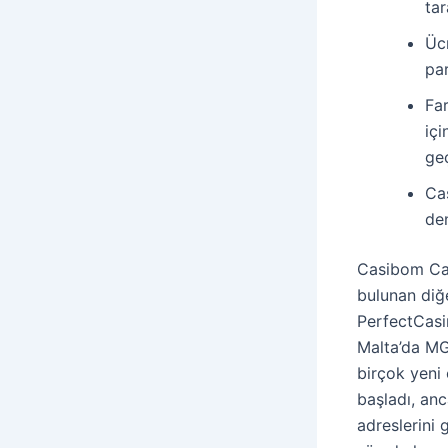
tar
Üc
par
Far
içi
geç
Ca
de
Casibom Casi
bulunan diğe
PerfectCasi
Malta’da MGA
birçok yeni
başladı, anc
adreslerini 