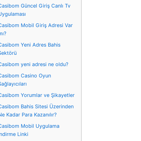
Casibom Güncel Giriş Canlı Tv
Uygulaması
Casibom Mobil Giriş Adresi Var
mı?
Casibom Yeni Adres Bahis
Sektörü
Casibom yeni adresi ne oldu?
Casibom Casino Oyun
Sağlayıcıları
Casibom Yorumlar ve Şikayetler
Casibom Bahis Sitesi Üzerinden
Ne Kadar Para Kazanılır?
Casibom Mobil Uygulama
İndirme Linki