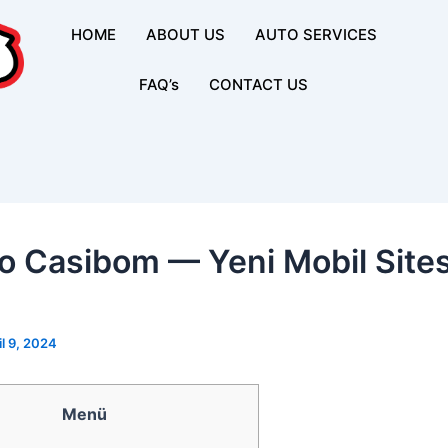
HOME
ABOUT US
AUTO SERVICES
FAQ’s
CONTACT US
o Casibom — Yeni Mobil Sites
il 9, 2024
Menü