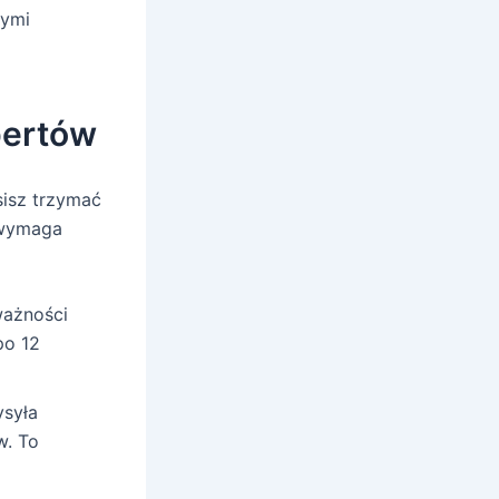
łymi
pertów
sisz trzymać
 wymaga
ważności
po 12
syła
w. To