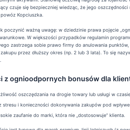
jący czuje się bezpieczniej wiedząc, że jego oszczędności 
k powóz Kopciuszka.
k poczynić ważną uwagę: w dziedzinie prawa pojęcie „og
o warunkowe. W większości przypadków regulamin program
wego zastrzega sobie prawo firmy do anulowania punktów, j
 zakupu przez dłuższy okres (np. 2 lub 3 lata). To się naz
.
i z ognioodpornych bonusów dla klien
żliwość oszczędzania na drogie towary lub usługi w czasie
z stresu i konieczności dokonywania zakupów pod wpływe
sokie zaufanie do marki, która nie „dostosowuje” klienta.
ście jest typowe dla marek premium, linii lotniczych (z pe