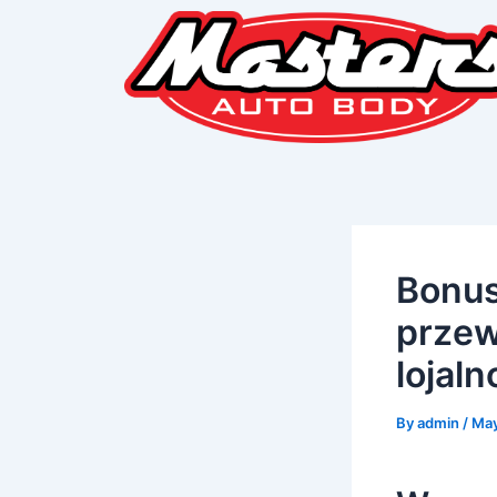
Skip
Post
to
navigation
content
Bonus
przew
lojal
By
admin
/
May