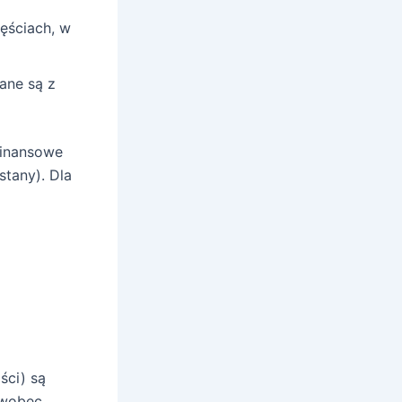
zęściach, w
ane są z
finansowe
stany). Dla
ści) są
 wobec