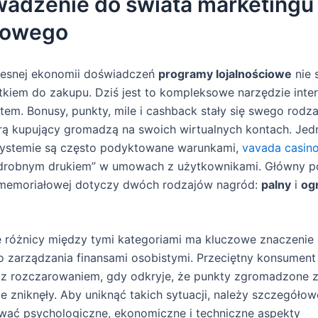
adzenie do świata marketingu
sowego
esnej ekonomii doświadczeń
programy lojalnościowe
nie 
kiem do zakupu. Dziś jest to kompleksowe narzędzie inter
em. Bonusy, punkty, mile i cashback stały się swego rodza
órą kupujący gromadzą na swoich wirtualnych kontach. Je
systemie są często podyktowane warunkami,
vavada casin
„drobnym drukiem” w umowach z użytkownikami. Główny p
memoriałowej dotyczy dwóch rodzajów nagród:
palny
i
og
 różnicy między tymi kategoriami ma kluczowe znaczenie 
 zarządzania finansami osobistymi. Przeciętny konsument
 z rozczarowaniem, gdy odkryje, że punkty zgromadzone 
e zniknęły. Aby uniknąć takich sytuacji, należy szczegóło
wać psychologiczne, ekonomiczne i techniczne aspekty