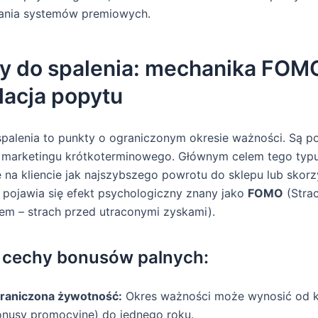
ania systemów premiowych.
y do spalenia: mechanika FOMO
lacja popytu
palenia to punkty o ograniczonym okresie ważności. Są 
marketingu krótkoterminowego. Głównym celem tego typu 
na kliencie jak najszybszego powrotu do sklepu lub skorz
aj pojawia się efekt psychologiczny znany jako
FOMO
(Stra
em – strach przed utraconymi zyskami).
 cechy bonusów palnych:
raniczona żywotność:
Okres ważności może wynosić od ki
onusy promocyjne) do jednego roku.