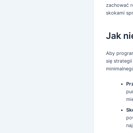
zachować r
skokami sp
Jak n
Aby program
się strateg
minimalnego
Pr
pu
mi
Sko
po
na