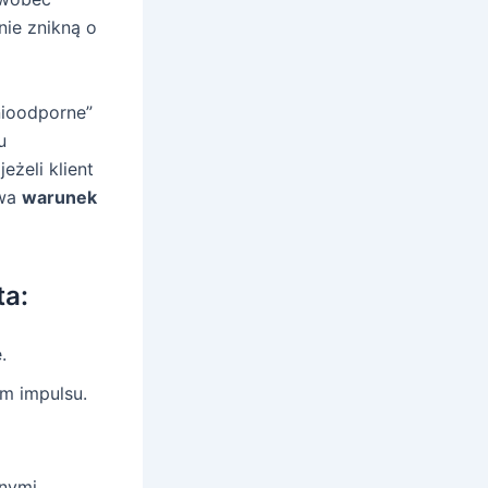
nie znikną o
nioodporne”
u
eżeli klient
ywa
warunek
ta:
.
m impulsu.
wnymi