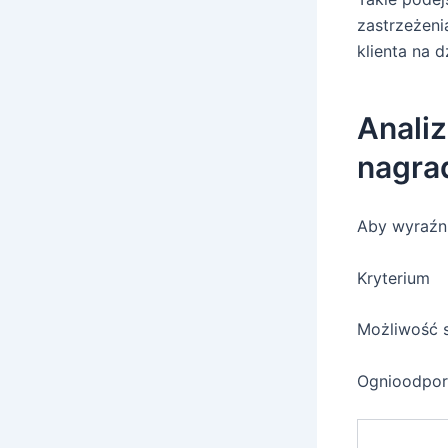
zastrzeżeni
klienta na d
Anali
nagra
Aby wyraźni
Kryterium
Możliwość 
Ognioodpor