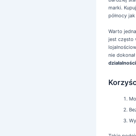
marki. Kupu
północy ja
Warto jedna
jest częst
lojalnościo
nie dokonał
działalności
Korzyśc
Mo
Be
Wy
Takie podej