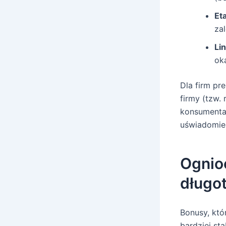
Et
zal
Li
ok
Dla firm pr
firmy (tzw. 
konsumenta 
uświadomien
Ognio
długot
Bonusy, któ
bardziej st