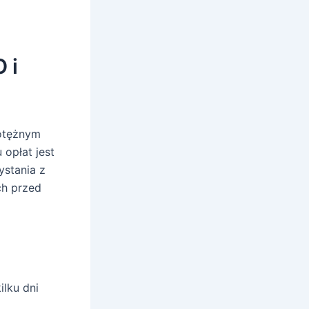
 i
potężnym
opłat jest
ystania z
ch przed
lku dni