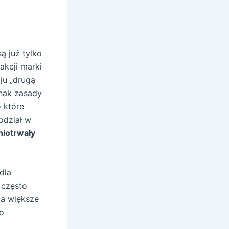
są już tylko
akcji marki
ju „drugą
dnak zasady
o
które
odział w
niotrwały
dla
 często
za większe
wo