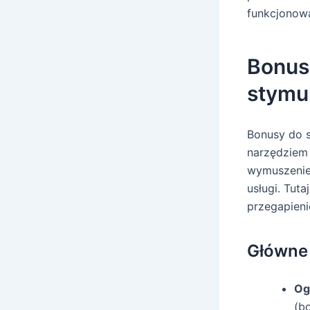
funkcjonow
Bonus
stymu
Bonusy do s
narzędziem 
wymuszenie 
usługi. Tut
przegapieni
Główne
Og
(b