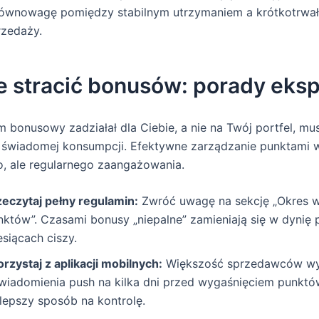
ównowagę pomiędzy stabilnym utrzymaniem a krótkotrwa
rzedaży.
ie stracić bonusów: porady eks
 bonusowy zadziałał dla Ciebie, a nie na Twój portfel, mu
ii świadomej konsumpcji. Efektywne zarządzanie punktami
, ale regularnego zaangażowania.
zeczytaj pełny regulamin:
Zwróć uwagę na sekcję „Okres 
nktów”. Czasami bonusy „niepalne” zamieniają się w dynię 
esiącach ciszy.
rzystaj z aplikacji mobilnych:
Większość sprzedawców wy
wiadomienia push na kilka dni przed wygaśnięciem punktó
jlepszy sposób na kontrolę.