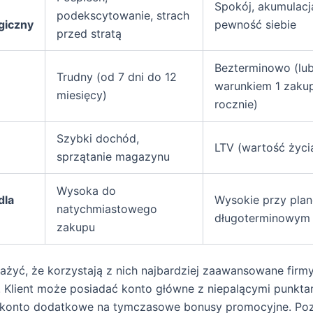
Spokój, akumulacj
podekscytowanie, strach
giczny
pewność siebie
przed stratą
Bezterminowo (lu
Trudny (od 7 dni do 12
warunkiem 1 zaku
miesięcy)
rocznie)
Szybki dochód,
LTV (wartość życia
sprzątanie magazynu
Wysoka do
dla
Wysokie przy pla
natychmiastowego
długoterminowym
zakupu
żyć, że korzystają z nich najbardziej zaawansowane firm
. Klient może posiadać konto główne z niepalącymi punkta
 konto dodatkowe na tymczasowe bonusy promocyjne. Poz