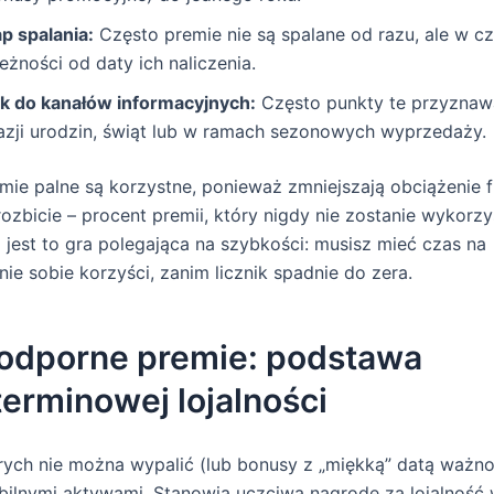
ap spalania:
Często premie nie są spalane od razu, ale w c
eżności od daty ich naliczenia.
nk do kanałów informacyjnych:
Często punkty te przyznaw
azji urodzin, świąt lub w ramach sezonowych wyprzedaży.
emie palne są korzystne, ponieważ zmniejszają obciążenie 
rozbicie – procent premii, który nigdy nie zostanie wykorzy
jest to gra polegająca na szybkości: musisz mieć czas na
ie sobie korzyści, zanim licznik spadnie do zera.
odporne premie: podstawa
erminowej lojalności
rych nie można wypalić (lub bonusy z „miękką” datą ważno
abilnymi aktywami. Stanowią uczciwą nagrodę za lojalność