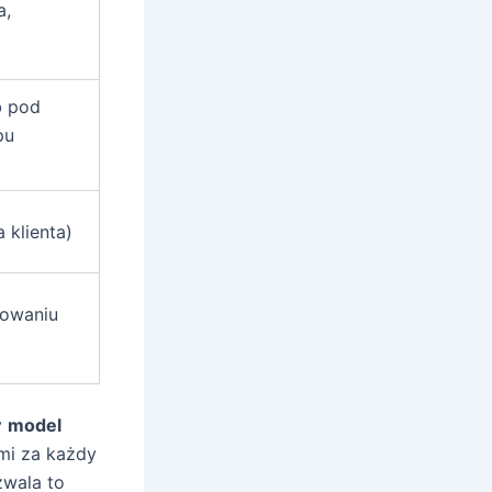
a,
b pod
pu
 klienta)
nowaniu
y
model
mi za każdy
wala to