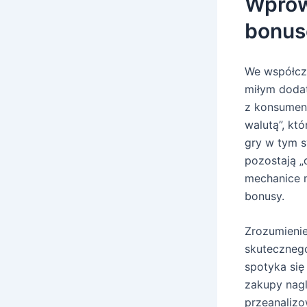
Wprow
bonu
We współcz
miłym dodat
z konsument
walutą”, kt
gry w tym 
pozostają 
mechanice 
bonusy.
Zrozumienie
skutecznego
spotyka się
zakupy nagl
przeanalizo