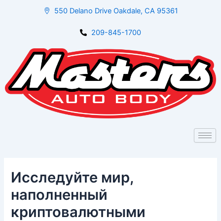
Skip
Post
550 Delano Drive Oakdale, CA 95361
to
navigation
content
209-845-1700
Исследуйте мир,
наполненный
криптовалютными